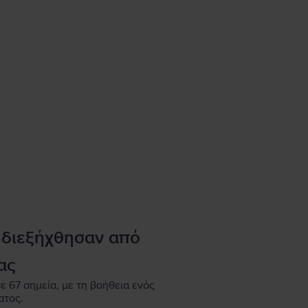
 διεξήχθησαν από
ας
ε 67 σημεία, με τη βοήθεια ενός
ατος.