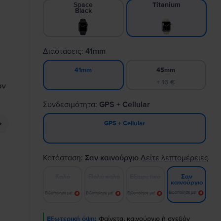
Space
Titanium
Black
Διαστάσεις:
41mm
45mm
41mm
+ 16 €
Συνδεσιμότητα:
GPS + Cellular
GPS + Cellular
Κατάσταση:
Σαν καινούργιο
Δείτε λεπτομέρειες
Καλό
Πολύ καλό
Εξαιρετικό
Σαν
καινούργιο
Ειδοποίησε με!
Ειδοποίησε με!
Ειδοποίησε με!
Ειδοποίησε με!
Εξωτερική όψη:
Φαίνεται καινούργιο ή σχεδόν