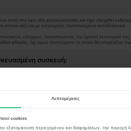
αι αυτή που έχει ήδη χρησιμοποιηθεί και έχει ελεγχθεί ενδελε
υή επισκευάζεται με καινούργια, πιστοποιημένα ανταλλακτικά.
ιοτικούς ελέγχους, πιστοποιώντας την άριστη λειτουργία της,
μάδια φθοράς, όχι όμως ελαττώματα τα οποία θα επηρέαζαν τη
ασκευασμένη συσκευή;
;
ς συσκευής;
Λεπτομέρειες
οιεί cookies
όντα παρόμοια με την αναζήτησ
την εξατομίκευση περιεχομένου και διαφημίσεων, την παροχή 