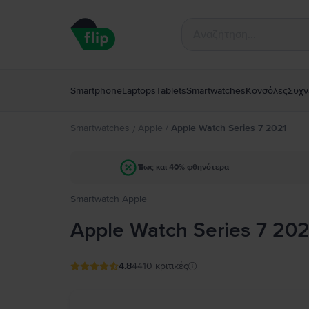
Smartphone
Laptops
Tablets
Smartwatches
Κονσόλες
Συχν
Smartwatches
Apple
/
Apple Watch Series 7 2021
/
Έως και 40% φθηνότερα
Smartwatch Apple
Apple Watch Series 7 202
4.8
4410
κριτικές