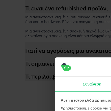
Τι είναι ένα refurbished προϊόν;
Μια ανακατασκευασμένη (refurbished) συσκευή είν
όσο και το hardware. Εάν είναι αναγκαίο η συσκε
Μια ανακατασκευασμένη συσκευή περνά έως 67 πο
ολοκαίνουργια συσκευή είναι κάποια ελαφριά ση
Γιατί να αγοράσεις μια ανακατ
Τι σημαίνει αποδοτική μπαταρία
Τι περιλαμβάνεται στο κουτί τη
Συναίνεση
Αυτή η ιστοσελίδα χρησιμοπ
Προϊ
Χρησιμοποιούμε cookie για 