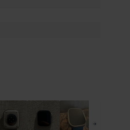
 Apple Watch. Το Apple Watch δεν είναι ιατρική συσκευή και
54e9/11.0/watchos/11.0