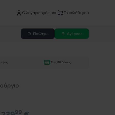
Ο λογαριασμός μου
Το καλάθι μου
Πούλησε
Αγόρασε
μέρες
Έως 60 δόσεις
νούργιο
99
239
€