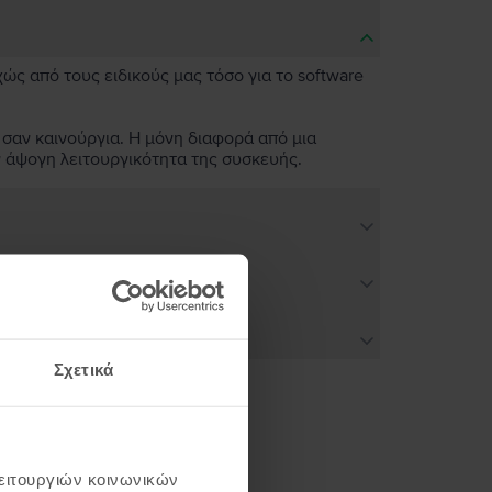
χώς από τους ειδικούς μας τόσο για το software
 σαν καινούργια. Η μόνη διαφορά από μια
ν άψογη λειτουργικότητα της συσκευής.
Σχετικά
ή σου
λειτουργιών κοινωνικών