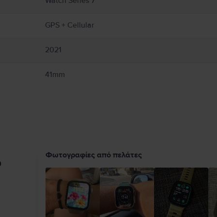
Watch Series 7
ς και το Apple Watch, ορισμένα λουράκια και τα μαγνητικά αξεσουάρ φόρτισης του
. Πλήρεις λεπτομέρειες στο:
https://support.apple.com/en-ca/guide/watch/apdcf2ff
GPS + Cellular
2021
41mm
Φωτογραφίες από πελάτες
υ