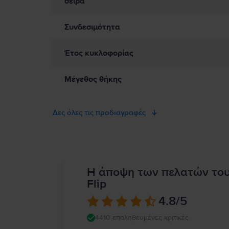
σειρά
πρέπει να διατηρείτε ασφαλή απόσταση ανάμεσα στη συσκευή σα
δεν μπορεί να αντικαταστήσει επαγγελματική ιατρική συμβουλή
Συνδεσιμότητα
Έτος κυκλοφορίας
Μέγεθος θήκης
Δες όλες τις προδιαγραφές
Η άποψη των πελατών το
Flip
4.8
/5
4410 επαληθευμένες κριτικές