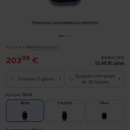
Πραγματικές φωτογραφίες του προϊόντος
4.8
4413
κριτικές
99
Δόσεις από
203
€
12,49
€
/
μήνα
Δωρεάν επιστροφή
Εγγύηση 2 χρόνια
❯
❯
σε 30 ημέρες
Χρώμα:
Gold
Graphite
Silver
Gold