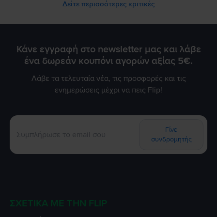
από 2 χρόνια εγγύηση, θέλουμε να διορθώσουμε άμεσα
Δείτε περισσότερες κριτικές
αυτό το σφάλμα. Παρακαλούμε επικοινωνήστε μαζί μας
μέσω email στο contact@flip.gr ώστε να προγραμματίσουμε
τo δωρεάν έλεγχο της μπαταρίας χωρίς καμία δική σας
επιβάρυνση. Είμαστε πάντα στη διάθεσή σας για να σας
εξασφαλίσουμε την εμπειρία 5 αστέρων που σας αξίζει!
Κάνε εγγραφή στο newsletter μας και λάβε
ένα δωρεάν κουπόνι αγορών αξίας 5€.
Λάβε τα τελευταία νέα, τις προσφορές και τις
ενημερώσεις μέχρι να πεις Flip!
Γίνε
συνδρομητής
ΣΧΕΤΙΚΆ ΜΕ ΤΗΝ FLIP