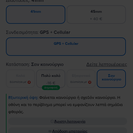
Διαστάσεις:
41mm
45mm
41mm
+ 40 €
Συνδεσιμότητα:
GPS + Cellular
GPS + Cellular
Κατάσταση:
Σαν καινούργιο
Δείτε λεπτομέρειες
Καλό
Πολύ καλό
Εξαιρετικό
Σαν
καινούργιο
Ειδοποίησε με!
-16 €
Ειδοποίησε με!
Δημοφιλή
Εξωτερική όψη:
Φαίνεται καινούργιο ή σχεδόν καινούργιο. Η
οθόνη και το περίβλημα μπορεί να εμφανίζουν λεπτά σημάδια
φθοράς.
Άριστη λειτουργία
Απόδοση μπαταρίας