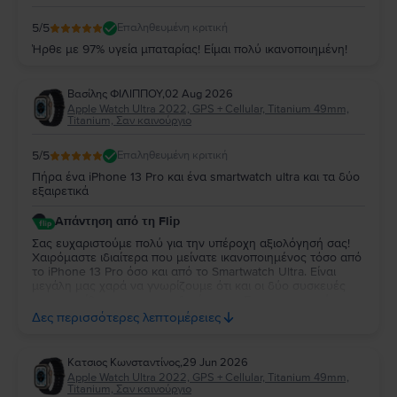
5
/5
Επαληθευμένη κριτική
Ήρθε με 97% υγεία μπαταρίας! Είμαι πολύ ικανοποιημένη!
Βασίλης ΦΙΛΙΠΠΟΥ
,
02 Aug 2026
Apple Watch Ultra 2022, GPS + Cellular, Titanium 49mm,
Titanium, Σαν καινούργιο
5
/5
Επαληθευμένη κριτική
Πήρα ένα iPhone 13 Pro και ένα smartwatch ultra και τα δύο
εξαιρετικά
Απάντηση από τη Flip
Σας ευχαριστούμε πολύ για την υπέροχη αξιολόγησή σας!
Χαιρόμαστε ιδιαίτερα που μείνατε ικανοποιημένος τόσο από
το iPhone 13 Pro όσο και από το Smartwatch Ultra. Είναι
μεγάλη μας χαρά να γνωρίζουμε ότι και οι δύο συσκευές
ανταποκρίθηκαν στις προσδοκίες σας. Σας ευχαριστούμε για
την εμπιστοσύνη σας και ευχόμαστε να τα χαρείτε και τα
Δες περισσότερες λεπτομέρειες
δύο!
Κατσιος Κωνσταντίνος
,
29 Jun 2026
Apple Watch Ultra 2022, GPS + Cellular, Titanium 49mm,
Titanium, Σαν καινούργιο