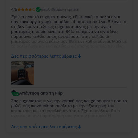
4
/5
Επαληθευμένη κριτική
Έμεινα αρκετά ευχαριστημένος, εξωτερικά το ρολόι είναι
σαν καινούργιο χωρίς σημάδια . 4 αστέρια αντί για 5 λόγο το
ότι δεν έμεινα τελείως ευχαριστημένος με την υγεία
μπαταρίας η οποία είναι στα 84%, περίμενα να είναι λίγο
παραπάνω καθώς όπως αναφέρεται στην σελίδα οι
μπαταρίες με υγεία κάτω των 85% αντικαθιστούνται. Μαζί με
το ρολόι ήρθε και ένα καλώδιο φόρτισης το οποίο δεν είναι
κάτι το ιδιαίτερο αλλά άλλοι δεν βάζουν καν φορτιστή οποτε
Δες περισσότερες λεπτομέρειες
δεν μπορώ να έχω παράπονο.
Απάντηση από τη Flip
Σας ευχαριστούμε για την κριτική σας και χαιρόμαστε που το
ρολόι σάς ικανοποίησε απόλυτα με την εξωτερική του
κατάσταση και τα παρελκόμενά του. Έχετε απόλυτο δίκιο
σχετικά με την παρατήρησή σας για την μπαταρία. Η
επίσημη δέσμευσή μας είναι ότι κάθε συσκευή με υγεία
μπαταρίας κάτω από 85% περνάει αυτόματα από
Δες περισσότερες λεπτομέρειες
αντικατάσταση, επομένως το 84% αποτελεί δική μας αστοχία
κατά τον ποιοτικό έλεγχο. Καθώς η συσκευή σας καλύπτεται