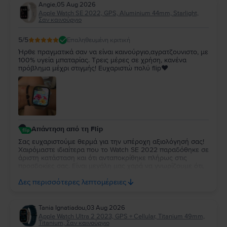
Angie
,
05 Aug 2026
Apple Watch SE 2022, GPS, Aluminium 44mm, Starlight,
Σαν καινούργιο
5
/5
Επαληθευμένη κριτική
Ήρθε πραγματικά σαν να είναι καινούργιο,αγρατζουνιστο, με
100% υγεία μπαταρίας. Τρεις μέρες σε χρήση, κανένα
πρόβλημα μέχρι στιγμής! Ευχαριστώ πολύ flip❤️
Απάντηση από τη Flip
Σας ευχαριστούμε θερμά για την υπέροχη αξιολόγησή σας!
Χαιρόμαστε ιδιαίτερα που το Watch SE 2022 παραδόθηκε σε
άριστη κατάσταση και ότι ανταποκρίθηκε πλήρως στις
προσδοκίες σας. Είναι μεγάλη μας χαρά να γνωρίζουμε ότι,
μέχρι στιγμής, η εμπειρία χρήσης είναι άψογη. Ευχόμαστε να
Δες περισσότερες λεπτομέρειες
απολαύσετε τη νέα σας συσκευή για πολλά χρόνια!
Tania Ignatiadou
,
03 Aug 2026
Apple Watch Ultra 2 2023, GPS + Cellular, Titanium 49mm,
Titanium, Σαν καινούργιο