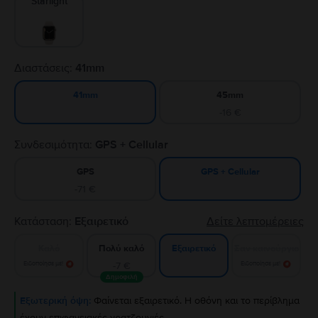
Starlight
Διαστάσεις:
41mm
45mm
41mm
-16 €
Συνδεσιμότητα:
GPS + Cellular
GPS
GPS + Cellular
-71 €
Κατάσταση:
Εξαιρετικό
Δείτε λεπτομέρειες
Καλό
Πολύ καλό
Σαν καινούργιο
Εξαιρετικό
Ειδοποίησε με!
-7 €
Ειδοποίησε με!
Δημοφιλή
Εξωτερική όψη:
Φαίνεται εξαιρετικό. Η οθόνη και το περίβλημα
έχουν επιφανειακές γρατζουνιές.