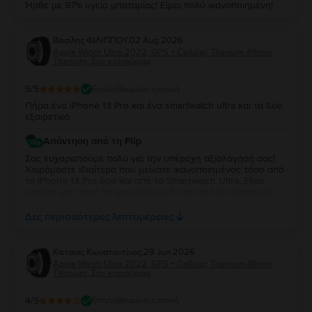
Ήρθε με 97% υγεία μπαταρίας! Είμαι πολύ ικανοποιημένη!
Βασίλης ΦΙΛΙΠΠΟΥ
,
02 Aug 2026
Apple Watch Ultra 2022, GPS + Cellular, Titanium 49mm,
Titanium, Σαν καινούργιο
5
/5
Επαληθευμένη κριτική
Πήρα ένα iPhone 13 Pro και ένα smartwatch ultra και τα δύο
εξαιρετικά
Απάντηση από τη Flip
Σας ευχαριστούμε πολύ για την υπέροχη αξιολόγησή σας!
Χαιρόμαστε ιδιαίτερα που μείνατε ικανοποιημένος τόσο από
το iPhone 13 Pro όσο και από το Smartwatch Ultra. Είναι
μεγάλη μας χαρά να γνωρίζουμε ότι και οι δύο συσκευές
ανταποκρίθηκαν στις προσδοκίες σας. Σας ευχαριστούμε για
την εμπιστοσύνη σας και ευχόμαστε να τα χαρείτε και τα
Δες περισσότερες λεπτομέρειες
δύο!
Κατσιος Κωνσταντίνος
,
29 Jun 2026
Apple Watch Ultra 2022, GPS + Cellular, Titanium 49mm,
Titanium, Σαν καινούργιο
4
/5
Επαληθευμένη κριτική