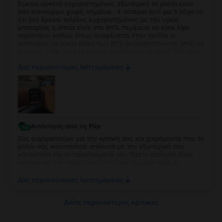
Έμεινα αρκετά ευχαριστημένος, εξωτερικά το ρολόι είναι
σαν καινούργιο χωρίς σημάδια . 4 αστέρια αντί για 5 λόγο το
ότι δεν έμεινα τελείως ευχαριστημένος με την υγεία
μπαταρίας η οποία είναι στα 84%, περίμενα να είναι λίγο
παραπάνω καθώς όπως αναφέρεται στην σελίδα οι
μπαταρίες με υγεία κάτω των 85% αντικαθιστούνται. Μαζί με
το ρολόι ήρθε και ένα καλώδιο φόρτισης το οποίο δεν είναι
κάτι το ιδιαίτερο αλλά άλλοι δεν βάζουν καν φορτιστή οποτε
Δες περισσότερες λεπτομέρειες
δεν μπορώ να έχω παράπονο.
Απάντηση από τη Flip
Σας ευχαριστούμε για την κριτική σας και χαιρόμαστε που το
ρολόι σάς ικανοποίησε απόλυτα με την εξωτερική του
κατάσταση και τα παρελκόμενά του. Έχετε απόλυτο δίκιο
σχετικά με την παρατήρησή σας για την μπαταρία. Η
επίσημη δέσμευσή μας είναι ότι κάθε συσκευή με υγεία
μπαταρίας κάτω από 85% περνάει αυτόματα από
Δες περισσότερες λεπτομέρειες
αντικατάσταση, επομένως το 84% αποτελεί δική μας αστοχία
κατά τον ποιοτικό έλεγχο. Καθώς η συσκευή σας καλύπτεται
από 2 χρόνια εγγύηση, θέλουμε να διορθώσουμε άμεσα
Δείτε περισσότερες κριτικές
αυτό το σφάλμα. Παρακαλούμε επικοινωνήστε μαζί μας
μέσω email στο contact@flip.gr ώστε να προγραμματίσουμε