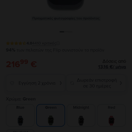
Πραγματικές φωτογραφίες του προϊόντος
4.8
4410
κριτικές
94%
των πελατών της Flip συνιστούν το προϊόν
99
Δόσεις από
216
€
13,16
€
/
μήνα
Δωρεάν επιστροφή
Εγγύηση 2 χρόνια
❯
❯
σε 30 ημέρες
Χρώμα:
Green
Blue
Midnight
Red
Green