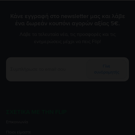
τo δωρεάν έλεγχο της μπαταρίας χωρίς καμία δική σας
επιβάρυνση. Είμαστε πάντα στη διάθεσή σας για να σας
εξασφαλίσουμε την εμπειρία 5 αστέρων που σας αξίζει!
Κάνε εγγραφή στο newsletter μας και λάβε
ένα δωρεάν κουπόνι αγορών αξίας 5€.
Λάβε τα τελευταία νέα, τις προσφορές και τις
ενημερώσεις μέχρι να πεις Flip!
Γίνε
συνδρομητής
ΣΧΕΤΙΚΆ ΜΕ ΤΗΝ FLIP
Επικοινωνία
Ποιοι είμαστε