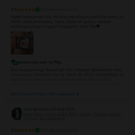
5
/5
Επαληθευμένη κριτική
Ήρθε πραγματικά σαν να είναι καινούργιο,αγρατζουνιστο, με
100% υγεία μπαταρίας. Τρεις μέρες σε χρήση, κανένα
πρόβλημα μέχρι στιγμής! Ευχαριστώ πολύ flip❤️
Απάντηση από τη Flip
Σας ευχαριστούμε θερμά για την υπέροχη αξιολόγησή σας!
Χαιρόμαστε ιδιαίτερα που το Watch SE 2022 παραδόθηκε σε
άριστη κατάσταση και ότι ανταποκρίθηκε πλήρως στις
προσδοκίες σας. Είναι μεγάλη μας χαρά να γνωρίζουμε ότι,
μέχρι στιγμής, η εμπειρία χρήσης είναι άψογη. Ευχόμαστε να
Δες περισσότερες λεπτομέρειες
απολαύσετε τη νέα σας συσκευή για πολλά χρόνια!
Tania Ignatiadou
,
03 Aug 2026
Apple Watch Ultra 2 2023, GPS + Cellular, Titanium 49mm,
Titanium, Σαν καινούργιο
5
/5
Επαληθευμένη κριτική