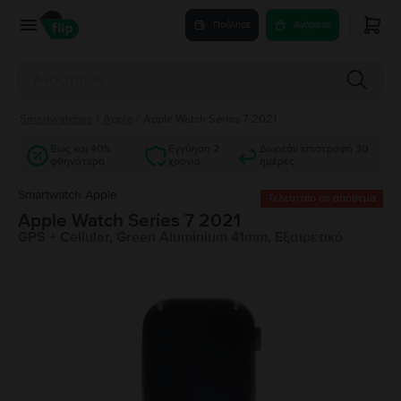
Πούλησε
Αγόρασε
Smartwatches
/
Apple
/
Apple Watch Series 7 2021
Έως και 40%
Εγγύηση 2
Δωρεάν επιστροφή 30
φθηνότερα
χρόνια
ημέρες
Smartwatch Apple
Τελευταίο σε απόθεμα
Apple Watch Series 7 2021
GPS + Cellular, Green Aluminium 41mm, Εξαιρετικό