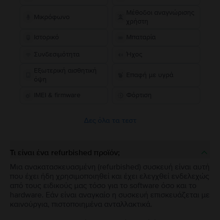
Μέθοδοι αναγνώρισης
Μικρόφωνο
χρήστη
Ιστορικό
Μπαταρία
Συνδεσιμότητα
Ήχος
Εξωτερική αισθητική
Επαφή με υγρά
όψη
IMEI & firmware
Φόρτιση
Δες όλα τα τεστ
Τι είναι ένα refurbished προϊόν;
Μια ανακατασκευασμένη (refurbished) συσκευή είναι αυτή
που έχει ήδη χρησιμοποιηθεί και έχει ελεγχθεί ενδελεχώς
από τους ειδικούς μας τόσο για το software όσο και το
hardware. Εάν είναι αναγκαίο η συσκευή επισκευάζεται με
καινούργια, πιστοποιημένα ανταλλακτικά.