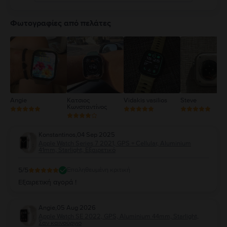
5
4
Φωτογραφίες από πελάτες
3
2
1
Angie
Κατσιος
Vidakis vasilios
Steve
Κωνσταντίνος
Konstantinos
,
04 Sep 2025
Apple Watch Series 7 2021, GPS + Cellular, Aluminium
41mm, Starlight, Εξαιρετικό
5
/5
Επαληθευμένη κριτική
Εξαιρετική αγορά !
Angie
,
05 Aug 2026
Apple Watch SE 2022, GPS, Aluminium 44mm, Starlight,
Σαν καινούργιο