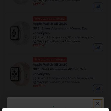
Πληρωμή σε δόσεις, με 0% επιτόκιο
99
147
€
Τελευταίο σε απόθεμα
Apple Watch SE 2020
GPS, Silver Aluminium 40mm, Σαν
καινούργιο
Αποστολή:
εκτιμώμενος 2-5 εργάσιμες ημέρες
Πληρωμή σε δόσεις, με 0% επιτόκιο
99
139
€
Τελευταίο σε απόθεμα
Apple Watch SE 2020
GPS, Gold Aluminium 40mm, Σαν
καινούργιο
Αποστολή:
εκτιμώμενος 2-5 εργάσιμες ημέρες
Πληρωμή σε δόσεις, με 0% επιτόκιο
99
139
€