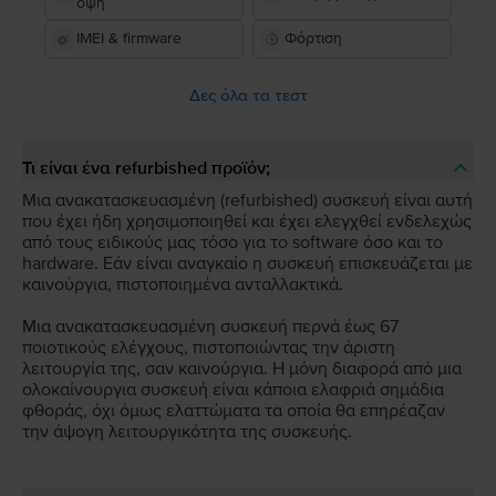
όψη
IMEI & firmware
Φόρτιση
Δες όλα τα τεστ
Τι είναι ένα refurbished προϊόν;
Μια ανακατασκευασμένη (refurbished) συσκευή είναι αυτή
που έχει ήδη χρησιμοποιηθεί και έχει ελεγχθεί ενδελεχώς
από τους ειδικούς μας τόσο για το software όσο και το
hardware. Εάν είναι αναγκαίο η συσκευή επισκευάζεται με
καινούργια, πιστοποιημένα ανταλλακτικά.
Μια ανακατασκευασμένη συσκευή περνά έως 67
ποιοτικούς ελέγχους, πιστοποιώντας την άριστη
λειτουργία της, σαν καινούργια. Η μόνη διαφορά από μια
ολοκαίνουργια συσκευή είναι κάποια ελαφριά σημάδια
φθοράς, όχι όμως ελαττώματα τα οποία θα επηρέαζαν
την άψογη λειτουργικότητα της συσκευής.