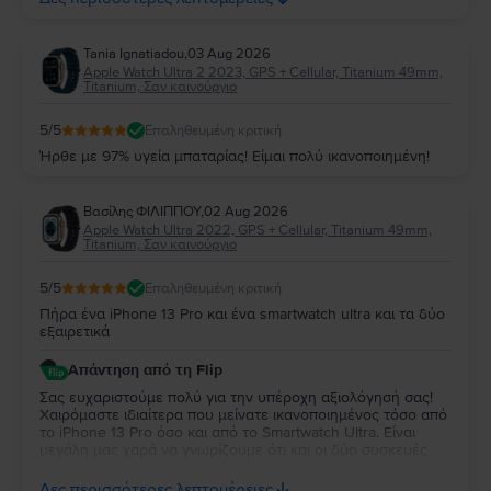
Tania Ignatiadou
,
03 Aug 2026
Apple Watch Ultra 2 2023, GPS + Cellular, Titanium 49mm,
Titanium, Σαν καινούργιο
5
/5
Επαληθευμένη κριτική
Ήρθε με 97% υγεία μπαταρίας! Είμαι πολύ ικανοποιημένη!
Βασίλης ΦΙΛΙΠΠΟΥ
,
02 Aug 2026
Apple Watch Ultra 2022, GPS + Cellular, Titanium 49mm,
Titanium, Σαν καινούργιο
5
/5
Επαληθευμένη κριτική
Πήρα ένα iPhone 13 Pro και ένα smartwatch ultra και τα δύο
εξαιρετικά
Απάντηση από τη Flip
Σας ευχαριστούμε πολύ για την υπέροχη αξιολόγησή σας!
Χαιρόμαστε ιδιαίτερα που μείνατε ικανοποιημένος τόσο από
το iPhone 13 Pro όσο και από το Smartwatch Ultra. Είναι
μεγάλη μας χαρά να γνωρίζουμε ότι και οι δύο συσκευές
ανταποκρίθηκαν στις προσδοκίες σας. Σας ευχαριστούμε για
την εμπιστοσύνη σας και ευχόμαστε να τα χαρείτε και τα
Δες περισσότερες λεπτομέρειες