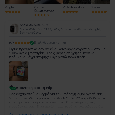
Angie
Κατσιος
Vidakis vasilios
Steve
Κωνσταντίνος
Angie
,
05 Aug 2026
Apple Watch SE 2022, GPS, Aluminium 44mm, Starlight,
Σαν καινούργιο
5
/5
Επαληθευμένη κριτική
Ήρθε πραγματικά σαν να είναι καινούργιο,αγρατζουνιστο, με
100% υγεία μπαταρίας. Τρεις μέρες σε χρήση, κανένα
πρόβλημα μέχρι στιγμής! Ευχαριστώ πολύ flip❤️
Απάντηση από τη Flip
Σας ευχαριστούμε θερμά για την υπέροχη αξιολόγησή σας!
Χαιρόμαστε ιδιαίτερα που το Watch SE 2022 παραδόθηκε σε
άριστη κατάσταση και ότι ανταποκρίθηκε πλήρως στις
προσδοκίες σας. Είναι μεγάλη μας χαρά να γνωρίζουμε ότι,
μέχρι στιγμής, η εμπειρία χρήσης είναι άψογη. Ευχόμαστε να
Δες περισσότερες λεπτομέρειες
απολαύσετε τη νέα σας συσκευή για πολλά χρόνια!