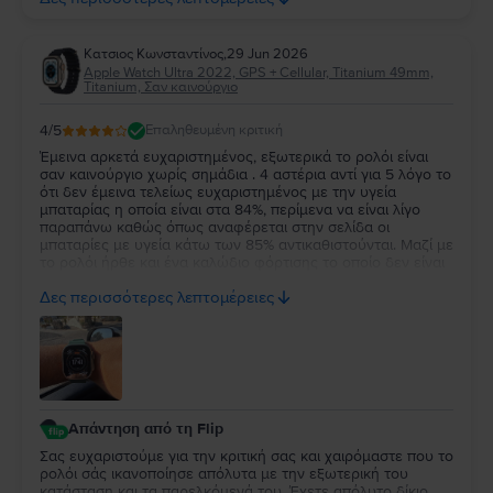
δύο!
Κατσιος Κωνσταντίνος
,
29 Jun 2026
Apple Watch Ultra 2022, GPS + Cellular, Titanium 49mm,
Titanium, Σαν καινούργιο
4
/5
Επαληθευμένη κριτική
Έμεινα αρκετά ευχαριστημένος, εξωτερικά το ρολόι είναι
σαν καινούργιο χωρίς σημάδια . 4 αστέρια αντί για 5 λόγο το
ότι δεν έμεινα τελείως ευχαριστημένος με την υγεία
μπαταρίας η οποία είναι στα 84%, περίμενα να είναι λίγο
παραπάνω καθώς όπως αναφέρεται στην σελίδα οι
μπαταρίες με υγεία κάτω των 85% αντικαθιστούνται. Μαζί με
το ρολόι ήρθε και ένα καλώδιο φόρτισης το οποίο δεν είναι
κάτι το ιδιαίτερο αλλά άλλοι δεν βάζουν καν φορτιστή οποτε
Δες περισσότερες λεπτομέρειες
δεν μπορώ να έχω παράπονο.
Απάντηση από τη Flip
Σας ευχαριστούμε για την κριτική σας και χαιρόμαστε που το
ρολόι σάς ικανοποίησε απόλυτα με την εξωτερική του
κατάσταση και τα παρελκόμενά του. Έχετε απόλυτο δίκιο