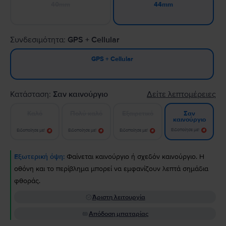
40mm
44mm
Συνδεσιμότητα:
GPS + Cellular
GPS + Cellular
Κατάσταση:
Σαν καινούργιο
Δείτε λεπτομέρειες
Καλό
Πολύ καλό
Εξαιρετικό
Σαν
καινούργιο
Ειδοποίησε με!
Ειδοποίησε με!
Ειδοποίησε με!
Ειδοποίησε με!
Εξωτερική όψη:
Φαίνεται καινούργιο ή σχεδόν καινούργιο. Η
οθόνη και το περίβλημα μπορεί να εμφανίζουν λεπτά σημάδια
φθοράς.
Άριστη λειτουργία
Απόδοση μπαταρίας