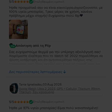
5
/5
Επαληθευμένη κριτική
Ήρθε πραγματικά σαν να είναι καινούργιο,αγρατζουνιστο, με
100% υγεία μπαταρίας. Τρεις μέρες σε χρήση, κανένα
πρόβλημα μέχρι στιγμής! Ευχαριστώ πολύ flip❤️
Απάντηση από τη Flip
Σας ευχαριστούμε θερμά για την υπέροχη αξιολόγησή σας!
Χαιρόμαστε ιδιαίτερα που το Watch SE 2022 παραδόθηκε σε
άριστη κατάσταση και ότι ανταποκρίθηκε πλήρως στις
προσδοκίες σας. Είναι μεγάλη μας χαρά να γνωρίζουμε ότι,
μέχρι στιγμής, η εμπειρία χρήσης είναι άψογη. Ευχόμαστε να
Δες περισσότερες λεπτομέρειες
απολαύσετε τη νέα σας συσκευή για πολλά χρόνια!
Tania Ignatiadou
,
03 Aug 2026
Apple Watch Ultra 2 2023, GPS + Cellular, Titanium 49mm,
Titanium, Σαν καινούργιο
5
/5
Επαληθευμένη κριτική
Ήρθε με 97% υγεία μπαταρίας! Είμαι πολύ ικανοποιημένη!