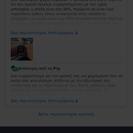
ότι δεν έμεινα τελείως ευχαριστημένος με την υγεία
μπαταρίας η οποία είναι στα 84%, περίμενα να είναι λίγο
παραπάνω καθώς όπως αναφέρεται στην σελίδα οι
μπαταρίες με υγεία κάτω των 85% αντικαθιστούνται. Μαζί με
το ρολόι ήρθε και ένα καλώδιο φόρτισης το οποίο δεν είναι
κάτι το ιδιαίτερο αλλά άλλοι δεν βάζουν καν φορτιστή οποτε
Δες περισσότερες λεπτομέρειες
δεν μπορώ να έχω παράπονο.
Απάντηση από τη Flip
Σας ευχαριστούμε για την κριτική σας και χαιρόμαστε που το
ρολόι σάς ικανοποίησε απόλυτα με την εξωτερική του
κατάσταση και τα παρελκόμενά του. Έχετε απόλυτο δίκιο
σχετικά με την παρατήρησή σας για την μπαταρία. Η
επίσημη δέσμευσή μας είναι ότι κάθε συσκευή με υγεία
μπαταρίας κάτω από 85% περνάει αυτόματα από
Δες περισσότερες λεπτομέρειες
αντικατάσταση, επομένως το 84% αποτελεί δική μας αστοχία
κατά τον ποιοτικό έλεγχο. Καθώς η συσκευή σας καλύπτεται
από 2 χρόνια εγγύηση, θέλουμε να διορθώσουμε άμεσα
Δείτε περισσότερες κριτικές
αυτό το σφάλμα. Παρακαλούμε επικοινωνήστε μαζί μας
μέσω email στο contact@flip.gr ώστε να προγραμματίσουμε
τo δωρεάν έλεγχο της μπαταρίας χωρίς καμία δική σας
επιβάρυνση. Είμαστε πάντα στη διάθεσή σας για να σας