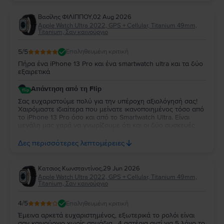
Βασίλης ΦΙΛΙΠΠΟΥ
,
02 Aug 2026
Apple Watch Ultra 2022, GPS + Cellular, Titanium 49mm,
Titanium, Σαν καινούργιο
5
/5
Επαληθευμένη κριτική
Πήρα ένα iPhone 13 Pro και ένα smartwatch ultra και τα δύο
εξαιρετικά
Απάντηση από τη Flip
Σας ευχαριστούμε πολύ για την υπέροχη αξιολόγησή σας!
Χαιρόμαστε ιδιαίτερα που μείνατε ικανοποιημένος τόσο από
το iPhone 13 Pro όσο και από το Smartwatch Ultra. Είναι
μεγάλη μας χαρά να γνωρίζουμε ότι και οι δύο συσκευές
ανταποκρίθηκαν στις προσδοκίες σας. Σας ευχαριστούμε για
την εμπιστοσύνη σας και ευχόμαστε να τα χαρείτε και τα
Δες περισσότερες λεπτομέρειες
δύο!
Κατσιος Κωνσταντίνος
,
29 Jun 2026
Apple Watch Ultra 2022, GPS + Cellular, Titanium 49mm,
Titanium, Σαν καινούργιο
4
/5
Επαληθευμένη κριτική
Έμεινα αρκετά ευχαριστημένος, εξωτερικά το ρολόι είναι
σαν καινούργιο χωρίς σημάδια . 4 αστέρια αντί για 5 λόγο το