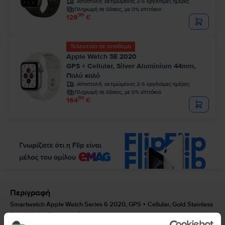
Αποστολή:
εκτιμώμενος 2-5 εργάσιμες ημέρες
Πληρωμή σε δόσεις, με 0% επιτόκιο
99
129
€
Τελευταίο σε απόθεμα
Apple Watch SE 2020
GPS + Cellular, Silver Aluminium 44mm,
Πολύ καλό
Αποστολή:
εκτιμώμενος 2-5 εργάσιμες ημέρες
Πληρωμή σε δόσεις, με 0% επιτόκιο
99
164
€
Περιγραφή
Smartwatch Apple Watch Series 6 2020, GPS + Cellular, Gold Stainless
Steel 44mm, Σαν καινούργιο