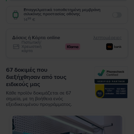
Επαγγελματικά τοποθετημένη μεμβράνη
σιλικόνης προστασίας οθόνης
Enable
99
14
€
Δόσεις ή Κάρτα online
λεπτομέρειες
Πιστωτική/
Χρεωστική
κάρτα
67 δοκιμές που
διεξήχθησαν από τους
ειδικούς μας
Κάθε προϊόν δοκιμάζεται σε 67
σημεία, με τη βοήθεια ενός
εξειδικευμένου προγράμματος.