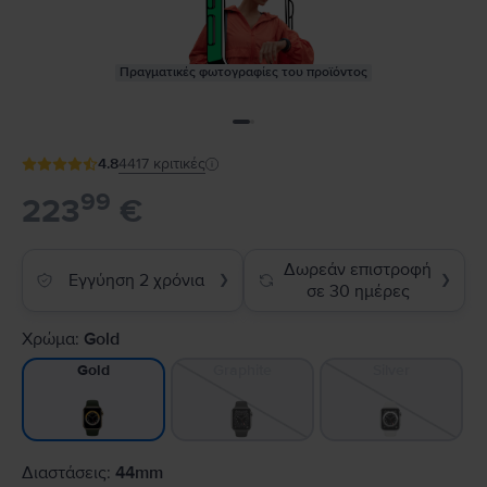
Πραγματικές φωτογραφίες του προϊόντος
4.8
4417
κριτικές
99
223
€
Δωρεάν επιστροφή
Εγγύηση 2 χρόνια
❯
❯
σε 30 ημέρες
Χρώμα:
Gold
Graphite
Silver
Gold
Διαστάσεις:
44mm