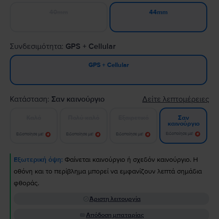
40mm
44mm
Συνδεσιμότητα:
GPS + Cellular
GPS + Cellular
Κατάσταση:
Σαν καινούργιο
Δείτε λεπτομέρειες
Καλό
Πολύ καλό
Εξαιρετικό
Σαν
καινούργιο
Ειδοποίησε με!
Ειδοποίησε με!
Ειδοποίησε με!
Ειδοποίησε με!
Εξωτερική όψη:
Φαίνεται καινούργιο ή σχεδόν καινούργιο. Η
οθόνη και το περίβλημα μπορεί να εμφανίζουν λεπτά σημάδια
φθοράς.
Άριστη λειτουργία
Απόδοση μπαταρίας