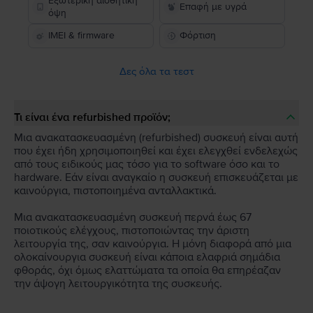
Εξωτερική αισθητική
Επαφή με υγρά
όψη
IMEI & firmware
Φόρτιση
Δες όλα τα τεστ
Τι είναι ένα refurbished προϊόν;
Μια ανακατασκευασμένη (refurbished) συσκευή είναι αυτή
που έχει ήδη χρησιμοποιηθεί και έχει ελεγχθεί ενδελεχώς
από τους ειδικούς μας τόσο για το software όσο και το
hardware. Εάν είναι αναγκαίο η συσκευή επισκευάζεται με
καινούργια, πιστοποιημένα ανταλλακτικά.
Μια ανακατασκευασμένη συσκευή περνά έως 67
ποιοτικούς ελέγχους, πιστοποιώντας την άριστη
λειτουργία της, σαν καινούργια. Η μόνη διαφορά από μια
ολοκαίνουργια συσκευή είναι κάποια ελαφριά σημάδια
φθοράς, όχι όμως ελαττώματα τα οποία θα επηρέαζαν
την άψογη λειτουργικότητα της συσκευής.