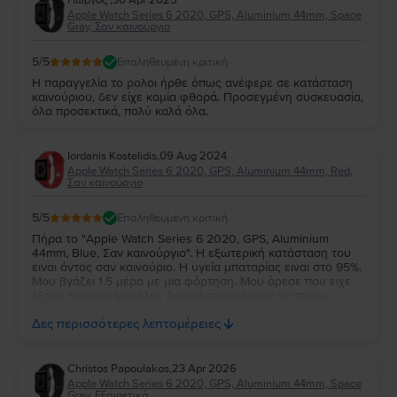
Γιωργος
,
30 Apr 2025
Apple Watch Series 6 2020, GPS, Aluminium 44mm, Space
Gray, Σαν καινούργιο
5
/5
Επαληθευμένη κριτική
Η παραγγελία το ρολοι ήρθε όπως ανέφερε σε κατάσταση
καινούριου, δεν είχε καμία φθορά. Προσεγμένη συσκευασία,
όλα προσεκτικά, πολύ καλά όλα.
Iordanis Kostelidis
,
09 Aug 2024
Apple Watch Series 6 2020, GPS, Aluminium 44mm, Red,
Σαν καινούργιο
5
/5
Επαληθευμένη κριτική
Πήρα το "Apple Watch Series 6 2020, GPS, Aluminium
44mm, Blue, Σαν καινούργιο". Η εξωτερική κατάσταση του
ειναι όντος σαν καινούριο. Η υγεία μπαταρίας ειναι στο 95%.
Μου βγάζει 1.5 μέρα με μια φόρτηση. Μου άρεσε που ειχε
έξτρα λουράκι (μεγάλο). Αρχικά σκεφτόμουν να πάρω
Refurbished από άλλο site, αλλά ένας γνωστός μου, μου
Δες περισσότερες λεπτομέρειες
ειπε για το flip οπότε είπα να το δοκιμάσω.
Christos Papoulakos
,
23 Apr 2026
Apple Watch Series 6 2020, GPS, Aluminium 44mm, Space
Gray, Εξαιρετικό