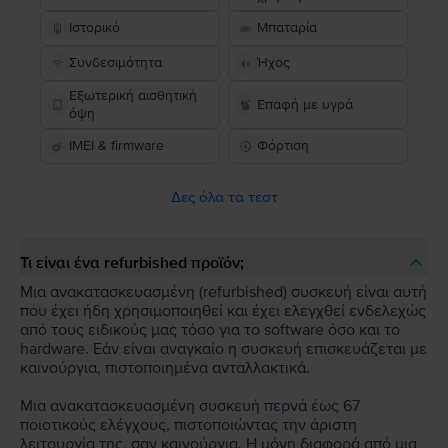
Ιστορικό
Μπαταρία
Συνδεσιμότητα
Ήχος
Εξωτερική αισθητική
Επαφή με υγρά
όψη
IMEI & firmware
Φόρτιση
Δες όλα τα τεστ
Τι είναι ένα refurbished προϊόν;
Μια ανακατασκευασμένη (refurbished) συσκευή είναι αυτή
που έχει ήδη χρησιμοποιηθεί και έχει ελεγχθεί ενδελεχώς
από τους ειδικούς μας τόσο για το software όσο και το
hardware. Εάν είναι αναγκαίο η συσκευή επισκευάζεται με
καινούργια, πιστοποιημένα ανταλλακτικά.
Μια ανακατασκευασμένη συσκευή περνά έως 67
ποιοτικούς ελέγχους, πιστοποιώντας την άριστη
λειτουργία της, σαν καινούργια. Η μόνη διαφορά από μια