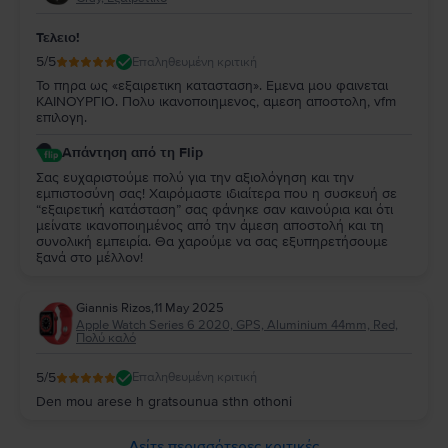
Τελειο!
5
/5
Επαληθευμένη κριτική
Το πηρα ως «εξαιρετικη κατασταση». Εμενα μου φαινεται
ΚΑΙΝΟΥΡΓΙΟ. Πολυ ικανοποιημενος, αμεση αποστολη, vfm
επιλογη.
Απάντηση από τη Flip
Σας ευχαριστούμε πολύ για την αξιολόγηση και την
εμπιστοσύνη σας! Χαιρόμαστε ιδιαίτερα που η συσκευή σε
“εξαιρετική κατάσταση” σας φάνηκε σαν καινούρια και ότι
μείνατε ικανοποιημένος από την άμεση αποστολή και τη
συνολική εμπειρία. Θα χαρούμε να σας εξυπηρετήσουμε
ξανά στο μέλλον!
Giannis Rizos
,
11 May 2025
Apple Watch Series 6 2020, GPS, Aluminium 44mm, Red,
Πολύ καλό
5
/5
Επαληθευμένη κριτική
Den mou arese h gratsounua sthn othoni
Δείτε περισσότερες κριτικές