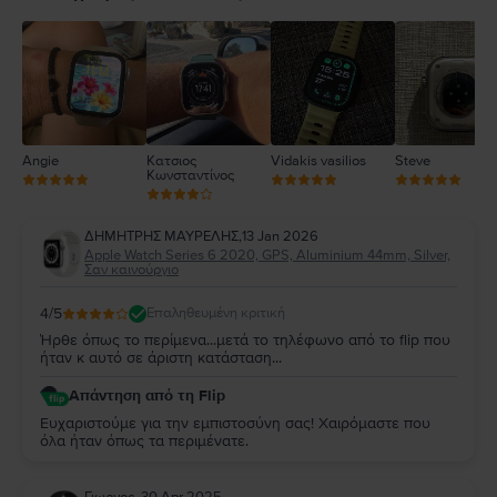
3
2
1
Angie
Κατσιος
Vidakis vasilios
Steve
Κωνσταντίνος
ΔΗΜΗΤΡΗΣ ΜΑΥΡΕΛΗΣ
,
13 Jan 2026
Apple Watch Series 6 2020, GPS, Aluminium 44mm, Silver,
Σαν καινούργιο
4
/5
Επαληθευμένη κριτική
Ήρθε όπως το περίμενα...μετά το τηλέφωνο από το flip που
ήταν κ αυτό σε άριστη κατάσταση...
Απάντηση από τη Flip
Ευχαριστούμε για την εμπιστοσύνη σας! Χαιρόμαστε που
όλα ήταν όπως τα περιμένατε.