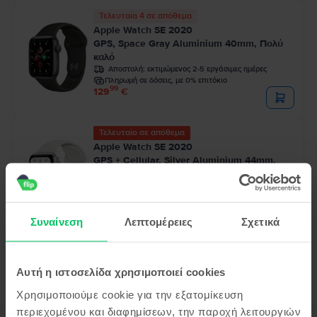
Τελευταία 4 σε απόθεμα
Apple Watch SE 2020
GPS, Space Gray Aluminium 40mm, Πολύ
καλό
Αποστολή:
εκτιμώμενος 2-5 εργάσιμες ημέρες
Πληρωμή σε δόσεις, με 0% επιτόκιο
99
129
€
Τελευταίο σε απόθεμα
Apple Watch SE 2020
GPS + Cellular, Silver Aluminium 44mm,
Πολύ καλό
Αποστολή:
εκτιμώμενος 2-5 εργάσιμες ημέρες
Πληρωμή σε δόσεις, με 0% επιτόκιο
99
164
€
Συναίνεση
Λεπτομέρειες
Σχετικά
Αυτή η ιστοσελίδα χρησιμοποιεί cookies
Χρησιμοποιούμε cookie για την εξατομίκευση
περιεχομένου και διαφημίσεων, την παροχή λειτουργιών