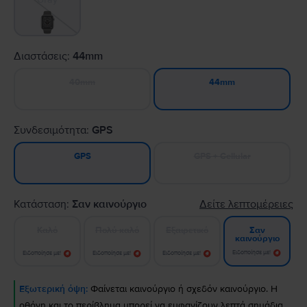
Διαστάσεις:
44mm
40mm
44mm
Συνδεσιμότητα:
GPS
GPS + Cellular
GPS
Κατάσταση:
Σαν καινούργιο
Δείτε λεπτομέρειες
Καλό
Πολύ καλό
Εξαιρετικό
Σαν
καινούργιο
Ειδοποίησε με!
Ειδοποίησε με!
Ειδοποίησε με!
Ειδοποίησε με!
Εξωτερική όψη:
Φαίνεται καινούργιο ή σχεδόν καινούργιο. Η
οθόνη και το περίβλημα μπορεί να εμφανίζουν λεπτά σημάδια