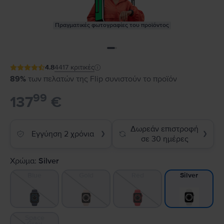
Πραγματικές φωτογραφίες του προϊόντος
4.8
4417
κριτικές
89%
των πελατών της Flip συνιστούν το προϊόν
99
137
€
Δωρεάν επιστροφή
Εγγύηση 2 χρόνια
❯
❯
σε 30 ημέρες
Χρώμα:
Silver
Blue
Gold
Red
Silver
Space
Gray