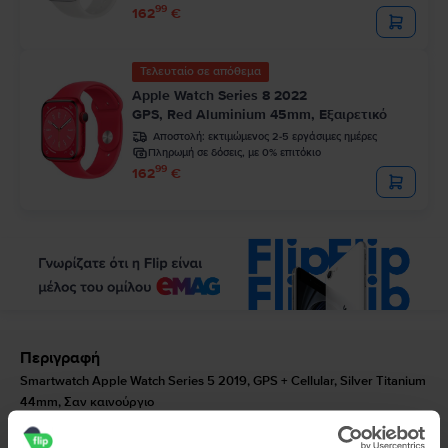
99
162
€
Τελευταίο σε απόθεμα
Apple Watch Series 8 2022
GPS, Red Aluminium 45mm, Εξαιρετικό
Αποστολή:
εκτιμώμενος 2-5 εργάσιμες ημέρες
Πληρωμή σε δόσεις, με 0% επιτόκιο
99
162
€
Περιγραφή
Smartwatch Apple Watch Series 5 2019, GPS + Cellular, Silver Titanium
44mm, Σαν καινούργιο
Επιλέξτε ένα ρολόι που ταιριάζει με τις φιλοδοξίες σας. Το Apple Watch 5
μπορεί να βελτιστοποιήσει πολλές από τις δραστηριότητές σας απευθείας