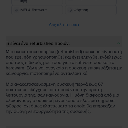
όψη
IMEI & firmware
Φόρτιση
Δες όλα τα τεστ
Τι είναι ένα refurbished προϊόν;
Μια ανακατασκευασμένη (refurbished) συσκευή είναι αυτή
που έχει ήδη χρησιμοποιηθεί και έχει ελεγχθεί ενδελεχώς
από τους ειδικούς μας τόσο για το software όσο και το
hardware. Εάν είναι αναγκαίο η συσκευή επισκευάζεται με
καινούργια, πιστοποιημένα ανταλλακτικά.
Μια ανακατασκευασμένη συσκευή περνά έως 67
ποιοτικούς ελέγχους, πιστοποιώντας την άριστη
λειτουργία της, σαν καινούργια. Η μόνη διαφορά από μια
ολοκαίνουργια συσκευή είναι κάποια ελαφριά σημάδια
φθοράς, όχι όμως ελαττώματα τα οποία θα επηρέαζαν
την άψογη λειτουργικότητα της συσκευής.