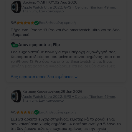
Βασίλης ΦΙΛΙΠΠΟΥ
,
02 Aug 2026
Apple Watch Ultra 2022, GPS + Cellular, Titanium 49mm,
Titanium, Σαν καινούργιο
5
/5
Επαληθευμένη κριτική
Πήρα ένα iPhone 13 Pro και ένα smartwatch ultra και τα δύο
εξαιρετικά
Απάντηση από τη Flip
Σας ευχαριστούμε πολύ για την υπέροχη αξιολόγησή σας!
Χαιρόμαστε ιδιαίτερα που μείνατε ικανοποιημένος τόσο από
το iPhone 13 Pro όσο και από το Smartwatch Ultra. Είναι
μεγάλη μας χαρά να γνωρίζουμε ότι και οι δύο συσκευές
ανταποκρίθηκαν στις προσδοκίες σας. Σας ευχαριστούμε για
την εμπιστοσύνη σας και ευχόμαστε να τα χαρείτε και τα
Δες περισσότερες λεπτομέρειες
δύο!
Κατσιος Κωνσταντίνος
,
29 Jun 2026
Apple Watch Ultra 2022, GPS + Cellular, Titanium 49mm,
Titanium, Σαν καινούργιο
4
/5
Επαληθευμένη κριτική
Έμεινα αρκετά ευχαριστημένος, εξωτερικά το ρολόι είναι
σαν καινούργιο χωρίς σημάδια . 4 αστέρια αντί για 5 λόγο το
ότι δεν έμεινα τελείως ευχαριστημένος με την υγεία