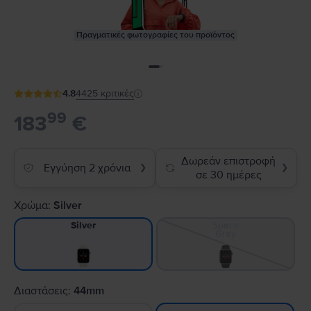
Πραγματικές φωτογραφίες του προϊόντος
4.8
4425
κριτικές
99
183
€
Δωρεάν επιστροφή
Εγγύηση 2 χρόνια
❯
❯
σε 30 ημέρες
Χρώμα:
Silver
Space
Silver
Gray
Διαστάσεις:
44mm