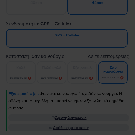
40mm
44mm
Συνδεσιμότητα:
GPS + Cellular
GPS + Cellular
Κατάσταση:
Σαν καινούργιο
Δείτε λεπτομέρειες
Καλό
Πολύ καλό
Εξαιρετικό
Σαν
καινούργιο
Ειδοποίησε με!
Ειδοποίησε με!
Ειδοποίησε με!
Ειδοποίησε με!
Εξωτερική όψη:
Φαίνεται καινούργιο ή σχεδόν καινούργιο. Η
οθόνη και το περίβλημα μπορεί να εμφανίζουν λεπτά σημάδια
φθοράς.
Άριστη λειτουργία
Απόδοση μπαταρίας