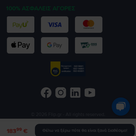
100% ΑΣΦΑΛΕΊΣ ΑΓΟΡΈΣ
©
2026
Flip.gr
- All rights reserved.
Flip.ro
Flip.bg
Rejoy.hu
99
183
€
Θέλω να ξέρω πότε θα είναι ξανά διαθέσιμο!