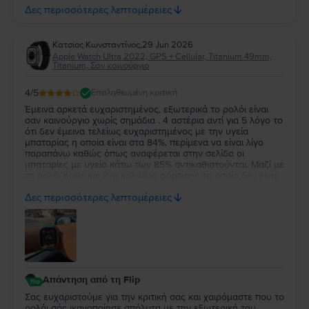
την εμπιστοσύνη σας και ευχόμαστε να τα χαρείτε και τα
Δες περισσότερες λεπτομέρειες
δύο!
Κατσιος Κωνσταντίνος
,
29 Jun 2026
Apple Watch Ultra 2022, GPS + Cellular, Titanium 49mm,
Titanium, Σαν καινούργιο
4
/5
Επαληθευμένη κριτική
Έμεινα αρκετά ευχαριστημένος, εξωτερικά το ρολόι είναι
σαν καινούργιο χωρίς σημάδια . 4 αστέρια αντί για 5 λόγο το
ότι δεν έμεινα τελείως ευχαριστημένος με την υγεία
μπαταρίας η οποία είναι στα 84%, περίμενα να είναι λίγο
παραπάνω καθώς όπως αναφέρεται στην σελίδα οι
μπαταρίες με υγεία κάτω των 85% αντικαθιστούνται. Μαζί με
το ρολόι ήρθε και ένα καλώδιο φόρτισης το οποίο δεν είναι
κάτι το ιδιαίτερο αλλά άλλοι δεν βάζουν καν φορτιστή οποτε
Δες περισσότερες λεπτομέρειες
δεν μπορώ να έχω παράπονο.
Απάντηση από τη Flip
Σας ευχαριστούμε για την κριτική σας και χαιρόμαστε που το
ρολόι σάς ικανοποίησε απόλυτα με την εξωτερική του