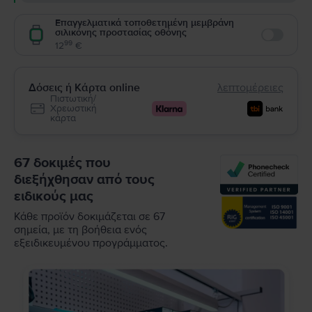
Επαγγελματικά τοποθετημένη μεμβράνη
σιλικόνης προστασίας οθόνης
Enable
99
12
€
Δόσεις ή Κάρτα online
λεπτομέρειες
Πιστωτική/
Χρεωστική
κάρτα
67 δοκιμές που
διεξήχθησαν από τους
ειδικούς μας
Κάθε προϊόν δοκιμάζεται σε 67
σημεία, με τη βοήθεια ενός
εξειδικευμένου προγράμματος.