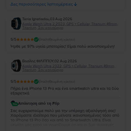
Δες περισσότερες λεπτομέρειες
απολαύσετε τη νέα σας συσκευή για πολλά χρόνια!
Tania Ignatiadou
,
03 Aug 2026
Apple Watch Ultra 2 2023, GPS + Cellular, Titanium 49mm,
Titanium, Σαν καινούργιο
5
/5
Επαληθευμένη κριτική
Ήρθε με 97% υγεία μπαταρίας! Είμαι πολύ ικανοποιημένη!
Βασίλης ΦΙΛΙΠΠΟΥ
,
02 Aug 2026
Apple Watch Ultra 2022, GPS + Cellular, Titanium 49mm,
Titanium, Σαν καινούργιο
5
/5
Επαληθευμένη κριτική
Πήρα ένα iPhone 13 Pro και ένα smartwatch ultra και τα δύο
εξαιρετικά
Απάντηση από τη Flip
Σας ευχαριστούμε πολύ για την υπέροχη αξιολόγησή σας!
Χαιρόμαστε ιδιαίτερα που μείνατε ικανοποιημένος τόσο από
το iPhone 13 Pro όσο και από το Smartwatch Ultra. Είναι
μεγάλη μας χαρά να γνωρίζουμε ότι και οι δύο συσκευές
ανταποκρίθηκαν στις προσδοκίες σας. Σας ευχαριστούμε για