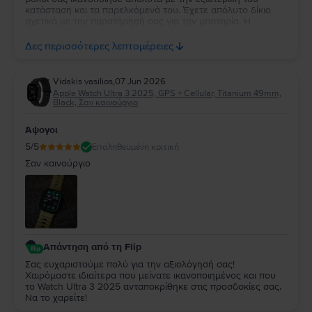
κατάσταση και τα παρελκόμενά του. Έχετε απόλυτο δίκιο
σχετικά με την παρατήρησή σας για την μπαταρία. Η
επίσημη δέσμευσή μας είναι ότι κάθε συσκευή με υγεία
μπαταρίας κάτω από 85% περνάει αυτόματα από
Δες περισσότερες λεπτομέρειες
αντικατάσταση, επομένως το 84% αποτελεί δική μας αστοχία
κατά τον ποιοτικό έλεγχο. Καθώς η συσκευή σας καλύπτεται
από 2 χρόνια εγγύηση, θέλουμε να διορθώσουμε άμεσα
Vidakis vasilios
,
07 Jun 2026
αυτό το σφάλμα. Παρακαλούμε επικοινωνήστε μαζί μας
Apple Watch Ultra 3 2025, GPS + Cellular, Titanium 49mm,
μέσω email στο contact@flip.gr ώστε να προγραμματίσουμε
Black, Σαν καινούργιο
τo δωρεάν έλεγχο της μπαταρίας χωρίς καμία δική σας
επιβάρυνση. Είμαστε πάντα στη διάθεσή σας για να σας
Άψογοι
εξασφαλίσουμε την εμπειρία 5 αστέρων που σας αξίζει!
5
/5
Επαληθευμένη κριτική
Σαν καινούργιο
Απάντηση από τη Flip
Σας ευχαριστούμε πολύ για την αξιολόγησή σας!
Χαιρόμαστε ιδιαίτερα που μείνατε ικανοποιημένος και που
το Watch Ultra 3 2025 ανταποκρίθηκε στις προσδοκίες σας.
Να το χαρείτε!