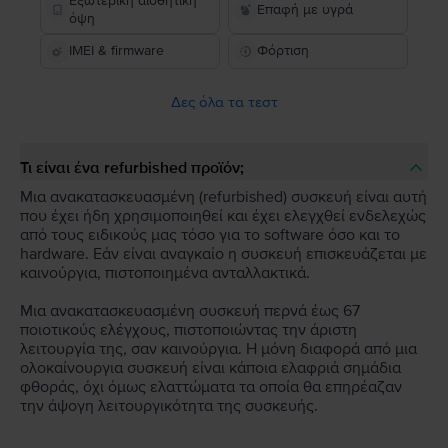
Εξωτερική αισθητική
Επαφή με υγρά
όψη
IMEI & firmware
Φόρτιση
Δες όλα τα τεστ
Τι είναι ένα refurbished προϊόν;
Μια ανακατασκευασμένη (refurbished) συσκευή είναι αυτή
που έχει ήδη χρησιμοποιηθεί και έχει ελεγχθεί ενδελεχώς
από τους ειδικούς μας τόσο για το software όσο και το
hardware. Εάν είναι αναγκαίο η συσκευή επισκευάζεται με
καινούργια, πιστοποιημένα ανταλλακτικά.
Μια ανακατασκευασμένη συσκευή περνά έως 67
ποιοτικούς ελέγχους, πιστοποιώντας την άριστη
λειτουργία της, σαν καινούργια. Η μόνη διαφορά από μια
ολοκαίνουργια συσκευή είναι κάποια ελαφριά σημάδια
φθοράς, όχι όμως ελαττώματα τα οποία θα επηρέαζαν
την άψογη λειτουργικότητα της συσκευής.