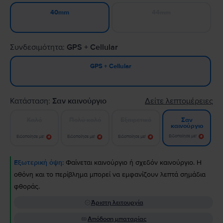
44mm
40mm
Συνδεσιμότητα:
GPS + Cellular
GPS + Cellular
Κατάσταση:
Σαν καινούργιο
Δείτε λεπτομέρειες
Καλό
Πολύ καλό
Εξαιρετικό
Σαν
καινούργιο
Ειδοποίησε με!
Ειδοποίησε με!
Ειδοποίησε με!
Ειδοποίησε με!
Εξωτερική όψη:
Φαίνεται καινούργιο ή σχεδόν καινούργιο. Η
οθόνη και το περίβλημα μπορεί να εμφανίζουν λεπτά σημάδια
φθοράς.
Άριστη λειτουργία
Απόδοση μπαταρίας