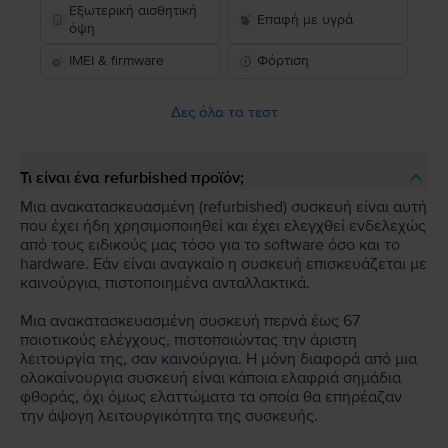
Εξωτερική αισθητική
Επαφή με υγρά
όψη
IMEI & firmware
Φόρτιση
Δες όλα τα τεστ
Τι είναι ένα refurbished προϊόν;
Μια ανακατασκευασμένη (refurbished) συσκευή είναι αυτή
που έχει ήδη χρησιμοποιηθεί και έχει ελεγχθεί ενδελεχώς
από τους ειδικούς μας τόσο για το software όσο και το
hardware. Εάν είναι αναγκαίο η συσκευή επισκευάζεται με
καινούργια, πιστοποιημένα ανταλλακτικά.
Μια ανακατασκευασμένη συσκευή περνά έως 67
ποιοτικούς ελέγχους, πιστοποιώντας την άριστη
λειτουργία της, σαν καινούργια. Η μόνη διαφορά από μια
ολοκαίνουργια συσκευή είναι κάποια ελαφριά σημάδια
φθοράς, όχι όμως ελαττώματα τα οποία θα επηρέαζαν
την άψογη λειτουργικότητα της συσκευής.