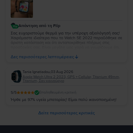
Απάντηση από τη Flip
Σας ευχαριστούμε θερμά για την υπέροχη αξιολόγησή σας!
Χαιρόμαστε ιδιαίτερα που το Watch SE 2022 παραδόθηκε σε
άριστη κατάσταση και ότι ανταποκρίθηκε πλήρως στις
προσδοκίες σας. Είναι μεγάλη μας χαρά να γνωρίζουμε ότι,
μέχρι στιγμής, η εμπειρία χρήσης είναι άψογη. Ευχόμαστε να
Δες περισσότερες λεπτομέρειες
απολαύσετε τη νέα σας συσκευή για πολλά χρόνια!
Tania Ignatiadou
,
03 Aug 2026
Apple Watch Ultra 2 2023, GPS + Cellular, Titanium 49mm,
Titanium, Σαν καινούργιο
5
/5
Επαληθευμένη κριτική
Ήρθε με 97% υγεία μπαταρίας! Είμαι πολύ ικανοποιημένη!
Δείτε περισσότερες κριτικές