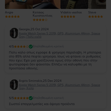
Angie
Κατσιος
Vidakis vasilios
Steve
Κωνσταντίνος
Georgia
,
25 Oct 2024
Apple Watch Series 5 2019, GPS, Aluminium 44mm, Space
Gray, Πολύ καλό
4
/5
Επαληθευμένη κριτική
Πολυ καλο οπως εγραφε & γρηγορη παραλαβη. Η μπαταρια
στο 85% αλλα πεφτει γρηγορα. Ισως να φταινει οι ρυθμισεις
που εχω; Εχει μια γρατζουνια ομως στην οθονη που στην
φωτογραφια δεν φαινοταν. Ελπιζω να καλυφθει με τη
προστασια οθονης.
Argiris Smirnskis
,
25 Dec 2024
Apple Watch Series 5 2019, GPS, Aluminium 44mm, Space
Gray, Καλό
5
/5
Επαληθευμένη κριτική
Σωστοί επαγγελματίες και άψογα προϊόντα