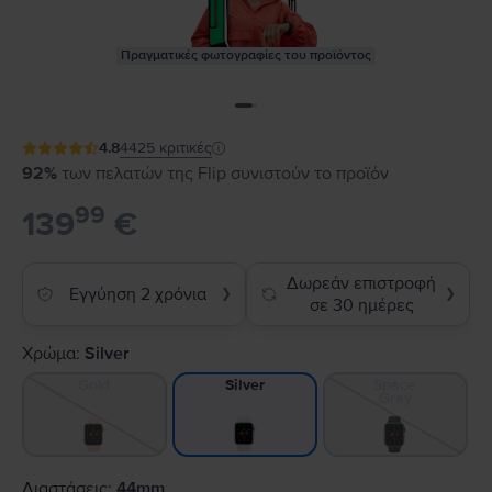
Πραγματικές φωτογραφίες του προϊόντος
4.8
4425
κριτικές
92%
των πελατών της Flip συνιστούν το προϊόν
99
139
€
Δωρεάν επιστροφή
Εγγύηση 2 χρόνια
❯
❯
σε 30 ημέρες
Χρώμα:
Silver
Gold
Space
Silver
Gray
Διαστάσεις:
44mm