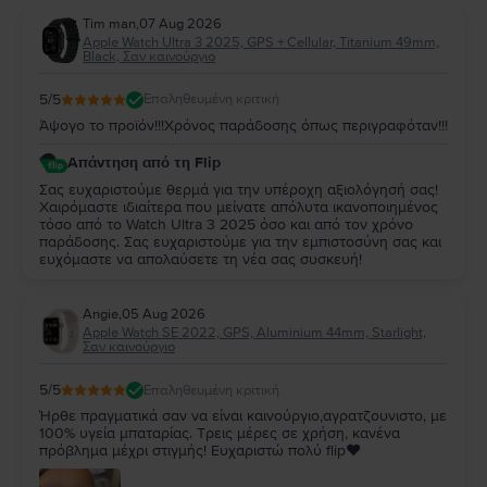
Tim man
,
07 Aug 2026
Apple Watch Ultra 3 2025, GPS + Cellular, Titanium 49mm,
Black, Σαν καινούργιο
5
/5
Επαληθευμένη κριτική
Άψογο το προϊόν!!!Χρόνος παράδοσης όπως περιγραφόταν!!!
Απάντηση από τη Flip
Σας ευχαριστούμε θερμά για την υπέροχη αξιολόγησή σας!
Χαιρόμαστε ιδιαίτερα που μείνατε απόλυτα ικανοποιημένος
τόσο από το Watch Ultra 3 2025 όσο και από τον χρόνο
παράδοσης. Σας ευχαριστούμε για την εμπιστοσύνη σας και
ευχόμαστε να απολαύσετε τη νέα σας συσκευή!
Angie
,
05 Aug 2026
Apple Watch SE 2022, GPS, Aluminium 44mm, Starlight,
Σαν καινούργιο
5
/5
Επαληθευμένη κριτική
Ήρθε πραγματικά σαν να είναι καινούργιο,αγρατζουνιστο, με
100% υγεία μπαταρίας. Τρεις μέρες σε χρήση, κανένα
πρόβλημα μέχρι στιγμής! Ευχαριστώ πολύ flip❤️