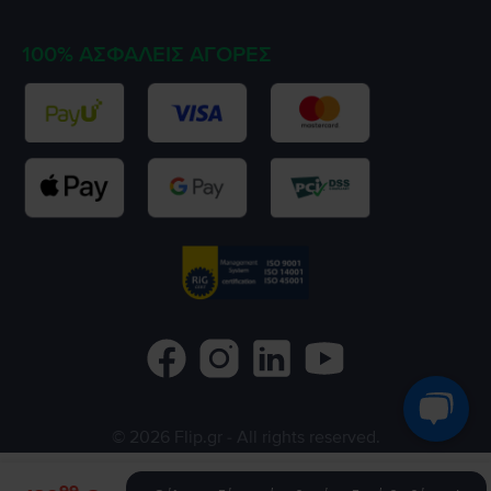
100% ΑΣΦΑΛΕΊΣ ΑΓΟΡΈΣ
©
2026
Flip.gr
- All rights reserved.
Flip.ro
Flip.bg
Rejoy.hu
99