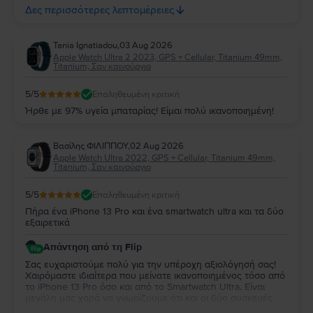
Δες περισσότερες λεπτομέρειες
απολαύσετε τη νέα σας συσκευή για πολλά χρόνια!
Tania Ignatiadou
,
03 Aug 2026
Apple Watch Ultra 2 2023, GPS + Cellular, Titanium 49mm,
Titanium, Σαν καινούργιο
5
/5
Επαληθευμένη κριτική
Ήρθε με 97% υγεία μπαταρίας! Είμαι πολύ ικανοποιημένη!
Βασίλης ΦΙΛΙΠΠΟΥ
,
02 Aug 2026
Apple Watch Ultra 2022, GPS + Cellular, Titanium 49mm,
Titanium, Σαν καινούργιο
5
/5
Επαληθευμένη κριτική
Πήρα ένα iPhone 13 Pro και ένα smartwatch ultra και τα δύο
εξαιρετικά
Απάντηση από τη Flip
Σας ευχαριστούμε πολύ για την υπέροχη αξιολόγησή σας!
Χαιρόμαστε ιδιαίτερα που μείνατε ικανοποιημένος τόσο από
το iPhone 13 Pro όσο και από το Smartwatch Ultra. Είναι
μεγάλη μας χαρά να γνωρίζουμε ότι και οι δύο συσκευές
ανταποκρίθηκαν στις προσδοκίες σας. Σας ευχαριστούμε για