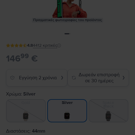
Πραγματικές φωτογραφίες του προϊόντος
4.8
4412
κριτικές
99
146
€
Δωρεάν επιστροφή
Εγγύηση 2 χρόνια
❯
❯
σε 30 ημέρες
Χρώμα:
Silver
Gold
Space
Silver
Black
Διαστάσεις:
44mm