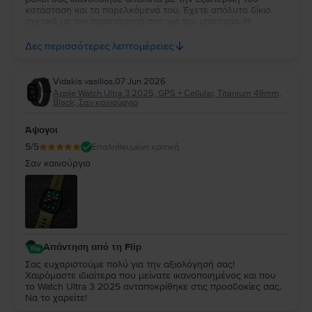
κατάσταση και τα παρελκόμενά του. Έχετε απόλυτο δίκιο
σχετικά με την παρατήρησή σας για την μπαταρία. Η
επίσημη δέσμευσή μας είναι ότι κάθε συσκευή με υγεία
μπαταρίας κάτω από 85% περνάει αυτόματα από
Δες περισσότερες λεπτομέρειες
αντικατάσταση, επομένως το 84% αποτελεί δική μας αστοχία
κατά τον ποιοτικό έλεγχο. Καθώς η συσκευή σας καλύπτεται
από 2 χρόνια εγγύηση, θέλουμε να διορθώσουμε άμεσα
Vidakis vasilios
,
07 Jun 2026
αυτό το σφάλμα. Παρακαλούμε επικοινωνήστε μαζί μας
Apple Watch Ultra 3 2025, GPS + Cellular, Titanium 49mm,
μέσω email στο contact@flip.gr ώστε να προγραμματίσουμε
Black, Σαν καινούργιο
τo δωρεάν έλεγχο της μπαταρίας χωρίς καμία δική σας
επιβάρυνση. Είμαστε πάντα στη διάθεσή σας για να σας
Άψογοι
εξασφαλίσουμε την εμπειρία 5 αστέρων που σας αξίζει!
5
/5
Επαληθευμένη κριτική
Σαν καινούργιο
Απάντηση από τη Flip
Σας ευχαριστούμε πολύ για την αξιολόγησή σας!
Χαιρόμαστε ιδιαίτερα που μείνατε ικανοποιημένος και που
το Watch Ultra 3 2025 ανταποκρίθηκε στις προσδοκίες σας.
Να το χαρείτε!