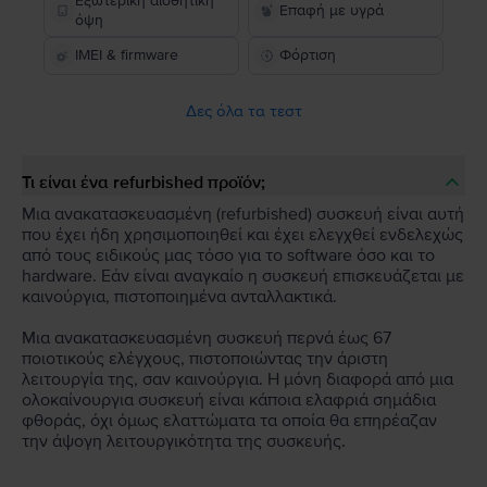
Εξωτερική αισθητική
Επαφή με υγρά
όψη
IMEI & firmware
Φόρτιση
Δες όλα τα τεστ
Τι είναι ένα refurbished προϊόν;
Μια ανακατασκευασμένη (refurbished) συσκευή είναι αυτή
που έχει ήδη χρησιμοποιηθεί και έχει ελεγχθεί ενδελεχώς
από τους ειδικούς μας τόσο για το software όσο και το
hardware. Εάν είναι αναγκαίο η συσκευή επισκευάζεται με
καινούργια, πιστοποιημένα ανταλλακτικά.
Μια ανακατασκευασμένη συσκευή περνά έως 67
ποιοτικούς ελέγχους, πιστοποιώντας την άριστη
λειτουργία της, σαν καινούργια. Η μόνη διαφορά από μια
ολοκαίνουργια συσκευή είναι κάποια ελαφριά σημάδια
φθοράς, όχι όμως ελαττώματα τα οποία θα επηρέαζαν
την άψογη λειτουργικότητα της συσκευής.