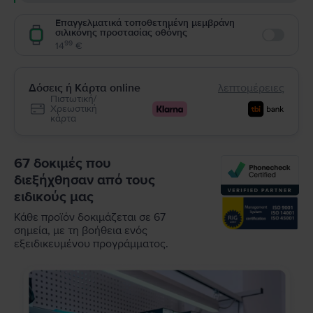
Επαγγελματικά τοποθετημένη μεμβράνη
σιλικόνης προστασίας οθόνης
Enable
99
14
€
Δόσεις ή Κάρτα online
λεπτομέρειες
Πιστωτική/
Χρεωστική
κάρτα
67 δοκιμές που
διεξήχθησαν από τους
ειδικούς μας
Κάθε προϊόν δοκιμάζεται σε 67
σημεία, με τη βοήθεια ενός
εξειδικευμένου προγράμματος.