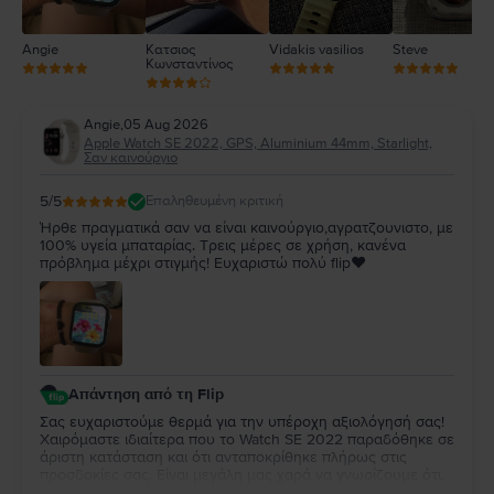
Angie
Κατσιος
Vidakis vasilios
Steve
Κωνσταντίνος
Angie
,
05 Aug 2026
Apple Watch SE 2022, GPS, Aluminium 44mm, Starlight,
Σαν καινούργιο
5
/5
Επαληθευμένη κριτική
Ήρθε πραγματικά σαν να είναι καινούργιο,αγρατζουνιστο, με
100% υγεία μπαταρίας. Τρεις μέρες σε χρήση, κανένα
πρόβλημα μέχρι στιγμής! Ευχαριστώ πολύ flip❤️
Απάντηση από τη Flip
Σας ευχαριστούμε θερμά για την υπέροχη αξιολόγησή σας!
Χαιρόμαστε ιδιαίτερα που το Watch SE 2022 παραδόθηκε σε
άριστη κατάσταση και ότι ανταποκρίθηκε πλήρως στις
προσδοκίες σας. Είναι μεγάλη μας χαρά να γνωρίζουμε ότι,
μέχρι στιγμής, η εμπειρία χρήσης είναι άψογη. Ευχόμαστε να