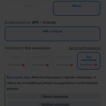
40mm
44mm
Συνδεσιμότητα:
GPS + Cellular
GPS + Cellular
Κατάσταση:
Σαν καινούργιο
Δείτε λεπτομέρειες
Καλό
Πολύ καλό
Εξαιρετικό
Σαν
καινούργιο
Ειδοποίησε με!
Ειδοποίησε με!
Ειδοποίησε με!
Ειδοποίησε με!
Εξωτερική όψη:
Φαίνεται καινούργιο ή σχεδόν καινούργιο. Η
οθόνη και το περίβλημα μπορεί να εμφανίζουν λεπτά σημάδια
φθοράς.
Άριστη λειτουργία
Απόδοση μπαταρίας