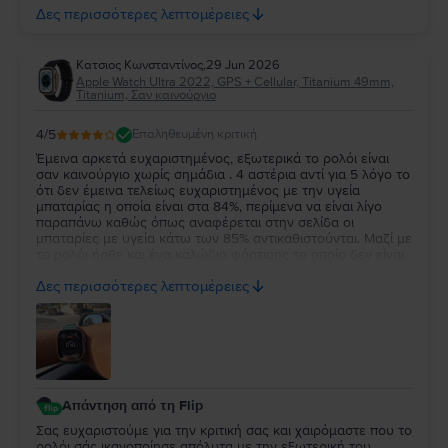
την εμπιστοσύνη σας και ευχόμαστε να τα χαρείτε και τα
Δες περισσότερες λεπτομέρειες
δύο!
Κατσιος Κωνσταντίνος
,
29 Jun 2026
Apple Watch Ultra 2022, GPS + Cellular, Titanium 49mm,
Titanium, Σαν καινούργιο
4
/5
Επαληθευμένη κριτική
Έμεινα αρκετά ευχαριστημένος, εξωτερικά το ρολόι είναι
σαν καινούργιο χωρίς σημάδια . 4 αστέρια αντί για 5 λόγο το
ότι δεν έμεινα τελείως ευχαριστημένος με την υγεία
μπαταρίας η οποία είναι στα 84%, περίμενα να είναι λίγο
παραπάνω καθώς όπως αναφέρεται στην σελίδα οι
μπαταρίες με υγεία κάτω των 85% αντικαθιστούνται. Μαζί με
το ρολόι ήρθε και ένα καλώδιο φόρτισης το οποίο δεν είναι
κάτι το ιδιαίτερο αλλά άλλοι δεν βάζουν καν φορτιστή οποτε
Δες περισσότερες λεπτομέρειες
δεν μπορώ να έχω παράπονο.
Απάντηση από τη Flip
Σας ευχαριστούμε για την κριτική σας και χαιρόμαστε που το
ρολόι σάς ικανοποίησε απόλυτα με την εξωτερική του