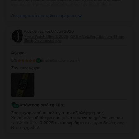
σχετικά με την παρατήρησή σας για την μπαταρία. Η
επίσημη δέσμευσή μας είναι ότι κάθε συσκευή με υγεία
μπαταρίας κάτω από 85% περνάει αυτόματα από
Δες περισσότερες λεπτομέρειες
αντικατάσταση, επομένως το 84% αποτελεί δική μας αστοχία
κατά τον ποιοτικό έλεγχο. Καθώς η συσκευή σας καλύπτεται
από 2 χρόνια εγγύηση, θέλουμε να διορθώσουμε άμεσα
Vidakis vasilios
,
07 Jun 2026
αυτό το σφάλμα. Παρακαλούμε επικοινωνήστε μαζί μας
Apple Watch Ultra 3 2025, GPS + Cellular, Titanium 49mm,
μέσω email στο contact@flip.gr ώστε να προγραμματίσουμε
Black, Σαν καινούργιο
τo δωρεάν έλεγχο της μπαταρίας χωρίς καμία δική σας
επιβάρυνση. Είμαστε πάντα στη διάθεσή σας για να σας
Άψογοι
εξασφαλίσουμε την εμπειρία 5 αστέρων που σας αξίζει!
5
/5
Επαληθευμένη κριτική
Σαν καινούργιο
Απάντηση από τη Flip
Σας ευχαριστούμε πολύ για την αξιολόγησή σας!
Χαιρόμαστε ιδιαίτερα που μείνατε ικανοποιημένος και που
το Watch Ultra 3 2025 ανταποκρίθηκε στις προσδοκίες σας.
Να το χαρείτε!