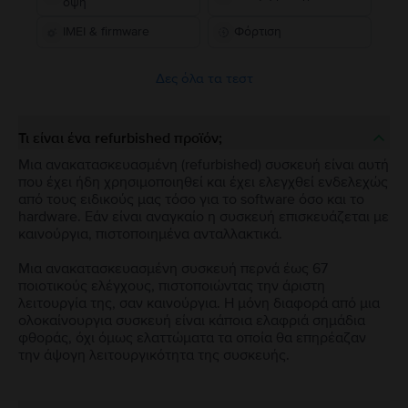
όψη
IMEI & firmware
Φόρτιση
Δες όλα τα τεστ
Τι είναι ένα refurbished προϊόν;
Μια ανακατασκευασμένη (refurbished) συσκευή είναι αυτή
που έχει ήδη χρησιμοποιηθεί και έχει ελεγχθεί ενδελεχώς
από τους ειδικούς μας τόσο για το software όσο και το
hardware. Εάν είναι αναγκαίο η συσκευή επισκευάζεται με
καινούργια, πιστοποιημένα ανταλλακτικά.
Μια ανακατασκευασμένη συσκευή περνά έως 67
ποιοτικούς ελέγχους, πιστοποιώντας την άριστη
λειτουργία της, σαν καινούργια. Η μόνη διαφορά από μια
ολοκαίνουργια συσκευή είναι κάποια ελαφριά σημάδια
φθοράς, όχι όμως ελαττώματα τα οποία θα επηρέαζαν
την άψογη λειτουργικότητα της συσκευής.