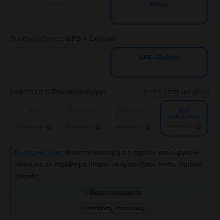
40mm
44mm
Συνδεσιμότητα:
GPS + Cellular
GPS
GPS + Cellular
Κατάσταση:
Σαν καινούργιο
Δείτε λεπτομέρειες
Καλό
Πολύ καλό
Εξαιρετικό
Σαν
καινούργιο
Ειδοποίησε με!
Ειδοποίησε με!
Ειδοποίησε με!
Ειδοποίησε με!
Εξωτερική όψη:
Φαίνεται καινούργιο ή σχεδόν καινούργιο. Η
οθόνη και το περίβλημα μπορεί να εμφανίζουν λεπτά σημάδια
φθοράς.
Άριστη λειτουργία
Απόδοση μπαταρίας