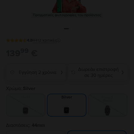
Πραγματικές φωτογραφίες του προϊόντος
4.8
4412
κριτικές
99
139
€
Δωρεάν επιστροφή
Εγγύηση 2 χρόνια
❯
❯
σε 30 ημέρες
Χρώμα:
Silver
Gold
Space
Silver
Black
Διαστάσεις:
44mm