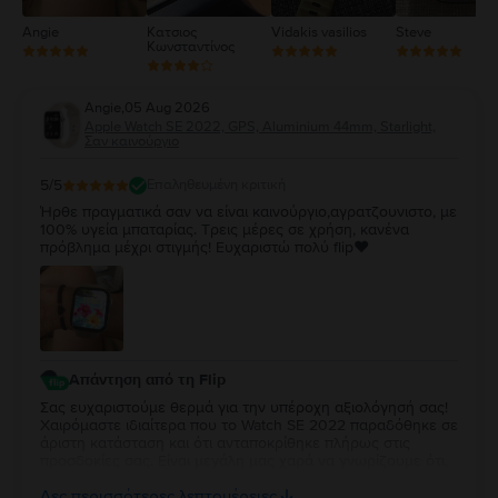
Angie
Κατσιος
Vidakis vasilios
Steve
Κωνσταντίνος
Angie
,
05 Aug 2026
Apple Watch SE 2022, GPS, Aluminium 44mm, Starlight,
Σαν καινούργιο
5
/5
Επαληθευμένη κριτική
Ήρθε πραγματικά σαν να είναι καινούργιο,αγρατζουνιστο, με
100% υγεία μπαταρίας. Τρεις μέρες σε χρήση, κανένα
πρόβλημα μέχρι στιγμής! Ευχαριστώ πολύ flip❤️
Απάντηση από τη Flip
Σας ευχαριστούμε θερμά για την υπέροχη αξιολόγησή σας!
Χαιρόμαστε ιδιαίτερα που το Watch SE 2022 παραδόθηκε σε
άριστη κατάσταση και ότι ανταποκρίθηκε πλήρως στις
προσδοκίες σας. Είναι μεγάλη μας χαρά να γνωρίζουμε ότι,
μέχρι στιγμής, η εμπειρία χρήσης είναι άψογη. Ευχόμαστε να
Δες περισσότερες λεπτομέρειες
απολαύσετε τη νέα σας συσκευή για πολλά χρόνια!