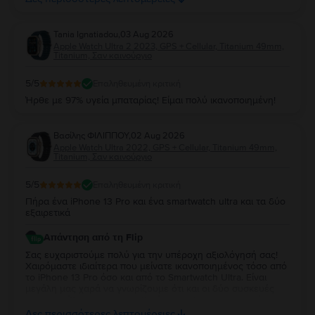
Tania Ignatiadou
,
03 Aug 2026
Apple Watch Ultra 2 2023, GPS + Cellular, Titanium 49mm,
Titanium, Σαν καινούργιο
5
/5
Επαληθευμένη κριτική
Ήρθε με 97% υγεία μπαταρίας! Είμαι πολύ ικανοποιημένη!
Βασίλης ΦΙΛΙΠΠΟΥ
,
02 Aug 2026
Apple Watch Ultra 2022, GPS + Cellular, Titanium 49mm,
Titanium, Σαν καινούργιο
5
/5
Επαληθευμένη κριτική
Πήρα ένα iPhone 13 Pro και ένα smartwatch ultra και τα δύο
εξαιρετικά
Απάντηση από τη Flip
Σας ευχαριστούμε πολύ για την υπέροχη αξιολόγησή σας!
Χαιρόμαστε ιδιαίτερα που μείνατε ικανοποιημένος τόσο από
το iPhone 13 Pro όσο και από το Smartwatch Ultra. Είναι
μεγάλη μας χαρά να γνωρίζουμε ότι και οι δύο συσκευές
ανταποκρίθηκαν στις προσδοκίες σας. Σας ευχαριστούμε για
την εμπιστοσύνη σας και ευχόμαστε να τα χαρείτε και τα
Δες περισσότερες λεπτομέρειες