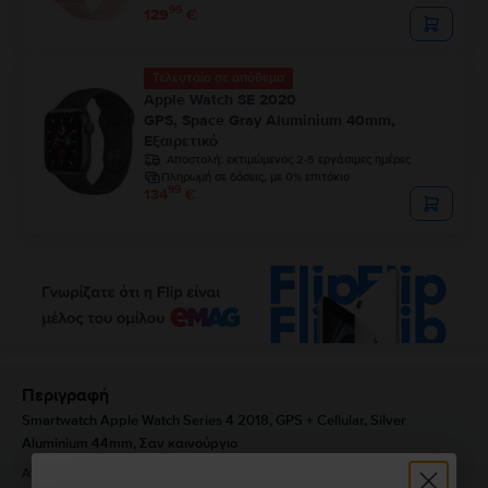
99
129
€
Τελευταίο σε απόθεμα
Apple Watch SE 2020
GPS, Space Gray Aluminium 40mm,
Εξαιρετικό
Αποστολή:
εκτιμώμενος 2-5 εργάσιμες ημέρες
Πληρωμή σε δόσεις, με 0% επιτόκιο
99
134
€
Περιγραφή
Smartwatch Apple Watch Series 4 2018, GPS + Cellular, Silver
Aluminium 44mm, Σαν καινούργιο
Αναζητάτε έναν αξιόπιστο συνεργάτη για τις αθλητικές σας