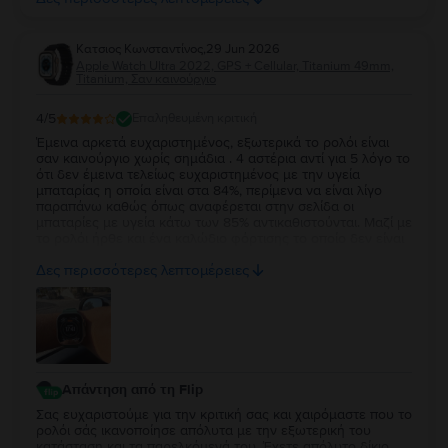
δύο!
Κατσιος Κωνσταντίνος
,
29 Jun 2026
Apple Watch Ultra 2022, GPS + Cellular, Titanium 49mm,
Titanium, Σαν καινούργιο
4
/5
Επαληθευμένη κριτική
Έμεινα αρκετά ευχαριστημένος, εξωτερικά το ρολόι είναι
σαν καινούργιο χωρίς σημάδια . 4 αστέρια αντί για 5 λόγο το
ότι δεν έμεινα τελείως ευχαριστημένος με την υγεία
μπαταρίας η οποία είναι στα 84%, περίμενα να είναι λίγο
παραπάνω καθώς όπως αναφέρεται στην σελίδα οι
μπαταρίες με υγεία κάτω των 85% αντικαθιστούνται. Μαζί με
το ρολόι ήρθε και ένα καλώδιο φόρτισης το οποίο δεν είναι
κάτι το ιδιαίτερο αλλά άλλοι δεν βάζουν καν φορτιστή οποτε
Δες περισσότερες λεπτομέρειες
δεν μπορώ να έχω παράπονο.
Απάντηση από τη Flip
Σας ευχαριστούμε για την κριτική σας και χαιρόμαστε που το
ρολόι σάς ικανοποίησε απόλυτα με την εξωτερική του
κατάσταση και τα παρελκόμενά του. Έχετε απόλυτο δίκιο