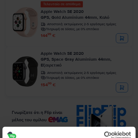
Τελευταίο σε απόθεμα
Apple Watch SE 2020
GPS, Gold Aluminium 44mm, Καλό
Αποστολή:
εκτιμώμενος 2-5 εργάσιμες ημέρες
Πληρωμή σε δόσεις, με 0% επιτόκιο
99
144
€
Apple Watch SE 2020
GPS, Space Gray Aluminium 44mm,
Εξαιρετικό
Αποστολή:
εκτιμώμενος 2-5 εργάσιμες ημέρες
Πληρωμή σε δόσεις, με 0% επιτόκιο
99
154
€