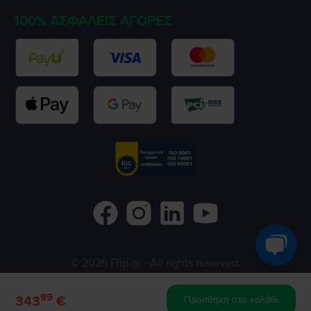
100% ΑΣΦΑΛΕΊΣ ΑΓΟΡΈΣ
©
2026
Flip.gr
- All rights reserved.
Flip.ro
Flip.bg
Rejoy.hu
99
343
€
Προσθήκη στο καλάθι