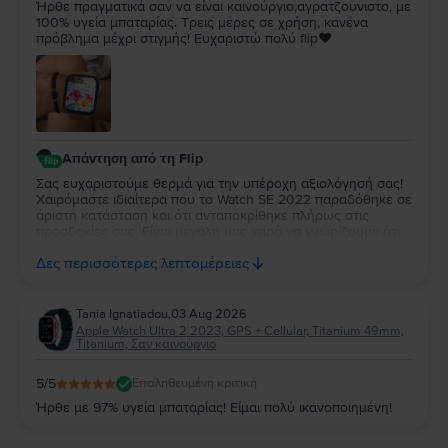
Ήρθε πραγματικά σαν να είναι καινούργιο,αγρατζουνιστο, με
100% υγεία μπαταρίας. Τρεις μέρες σε χρήση, κανένα
πρόβλημα μέχρι στιγμής! Ευχαριστώ πολύ flip❤️
Απάντηση από τη Flip
Σας ευχαριστούμε θερμά για την υπέροχη αξιολόγησή σας!
Χαιρόμαστε ιδιαίτερα που το Watch SE 2022 παραδόθηκε σε
άριστη κατάσταση και ότι ανταποκρίθηκε πλήρως στις
προσδοκίες σας. Είναι μεγάλη μας χαρά να γνωρίζουμε ότι,
μέχρι στιγμής, η εμπειρία χρήσης είναι άψογη. Ευχόμαστε να
Δες περισσότερες λεπτομέρειες
απολαύσετε τη νέα σας συσκευή για πολλά χρόνια!
Tania Ignatiadou
,
03 Aug 2026
Apple Watch Ultra 2 2023, GPS + Cellular, Titanium 49mm,
Titanium, Σαν καινούργιο
5
/5
Επαληθευμένη κριτική
Ήρθε με 97% υγεία μπαταρίας! Είμαι πολύ ικανοποιημένη!