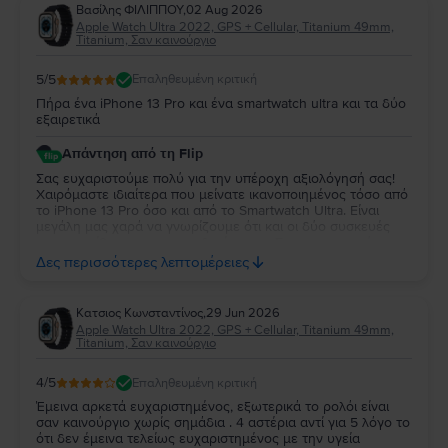
Βασίλης ΦΙΛΙΠΠΟΥ
,
02 Aug 2026
Apple Watch Ultra 2022, GPS + Cellular, Titanium 49mm,
Titanium, Σαν καινούργιο
5
/5
Επαληθευμένη κριτική
Πήρα ένα iPhone 13 Pro και ένα smartwatch ultra και τα δύο
εξαιρετικά
Απάντηση από τη Flip
Σας ευχαριστούμε πολύ για την υπέροχη αξιολόγησή σας!
Χαιρόμαστε ιδιαίτερα που μείνατε ικανοποιημένος τόσο από
το iPhone 13 Pro όσο και από το Smartwatch Ultra. Είναι
μεγάλη μας χαρά να γνωρίζουμε ότι και οι δύο συσκευές
ανταποκρίθηκαν στις προσδοκίες σας. Σας ευχαριστούμε για
την εμπιστοσύνη σας και ευχόμαστε να τα χαρείτε και τα
Δες περισσότερες λεπτομέρειες
δύο!
Κατσιος Κωνσταντίνος
,
29 Jun 2026
Apple Watch Ultra 2022, GPS + Cellular, Titanium 49mm,
Titanium, Σαν καινούργιο
4
/5
Επαληθευμένη κριτική
Έμεινα αρκετά ευχαριστημένος, εξωτερικά το ρολόι είναι
σαν καινούργιο χωρίς σημάδια . 4 αστέρια αντί για 5 λόγο το
ότι δεν έμεινα τελείως ευχαριστημένος με την υγεία