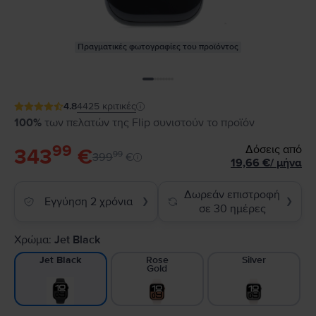
Πραγματικές φωτογραφίες του προϊόντος
4.8
4425
κριτικές
100%
των πελατών της Flip συνιστούν το προϊόν
99
Δόσεις από
343
€
99
399
€
19,66
€
/
μήνα
Δωρεάν επιστροφή
Εγγύηση 2 χρόνια
❯
❯
σε 30 ημέρες
Χρώμα:
Jet Black
Rose
Silver
Jet Black
Gold