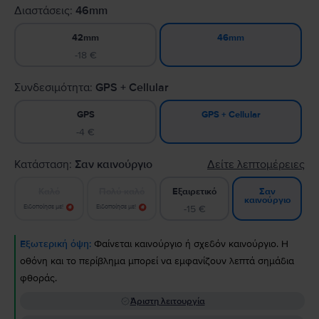
Διαστάσεις:
46mm
42mm
46mm
-18 €
Συνδεσιμότητα:
GPS + Cellular
GPS
GPS + Cellular
-4 €
Κατάσταση:
Σαν καινούργιο
Δείτε λεπτομέρειες
Καλό
Πολύ καλό
Εξαιρετικό
Σαν
καινούργιο
Ειδοποίησε με!
Ειδοποίησε με!
-15 €
Εξωτερική όψη:
Φαίνεται καινούργιο ή σχεδόν καινούργιο. Η
οθόνη και το περίβλημα μπορεί να εμφανίζουν λεπτά σημάδια
φθοράς.
Άριστη λειτουργία