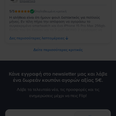
Εξαιρετικό
5
/5
Επαληθευμένη κριτική
Η αλήθεια είναι ότι ήμουν φουλ διστακτικός για πολλούς
μήνες. Εν τέλη πήρα την απόφαση να αγοράσω το
συγκεκριμένο smartwatch και ένα IPhone 15 Pro Max 256gb.
Εκτός του ότι έκαναν και τα 2 μαζί ΜΟΝΟ 2 εργάσιμες να
έρθουν, μέχρι στιγμής είμαι απόλυτα ικανοποιημένος και
Δες περισσότερες λεπτομέρειες
ευχαριστημένος που τα πήρα (4η ημέρα συνεχούς χρήσης).
Δείτε περισσότερες κριτικές
Κάνε εγγραφή στο newsletter μας και λάβε
ένα δωρεάν κουπόνι αγορών αξίας 5€.
Λάβε τα τελευταία νέα, τις προσφορές και τις
ενημερώσεις μέχρι να πεις Flip!