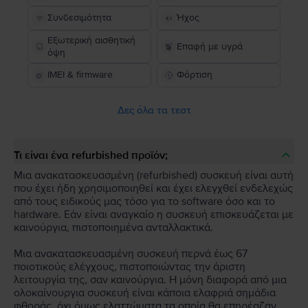
Συνδεσιμότητα
Ήχος
Εξωτερική αισθητική
Επαφή με υγρά
όψη
IMEI & firmware
Φόρτιση
Δες όλα τα τεστ
Τι είναι ένα refurbished προϊόν;
Μια ανακατασκευασμένη (refurbished) συσκευή είναι αυτή
που έχει ήδη χρησιμοποιηθεί και έχει ελεγχθεί ενδελεχώς
από τους ειδικούς μας τόσο για το software όσο και το
hardware. Εάν είναι αναγκαίο η συσκευή επισκευάζεται με
καινούργια, πιστοποιημένα ανταλλακτικά.
Μια ανακατασκευασμένη συσκευή περνά έως 67
ποιοτικούς ελέγχους, πιστοποιώντας την άριστη
λειτουργία της, σαν καινούργια. Η μόνη διαφορά από μια
ολοκαίνουργια συσκευή είναι κάποια ελαφριά σημάδια
φθοράς, όχι όμως ελαττώματα τα οποία θα επηρέαζαν