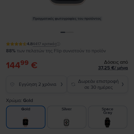
Πραγματικές φωτογραφίες του προϊόντος
4.8
4417
κριτικές
88%
των πελατών της Flip συνιστούν το προϊόν
99
Δόσεις από
144
€
37,25
€
/
μήνα
Δωρεάν επιστροφή
Εγγύηση 2 χρόνια
❯
❯
σε 30 ημέρες
Χρώμα:
Gold
Silver
Space
Gold
Gray