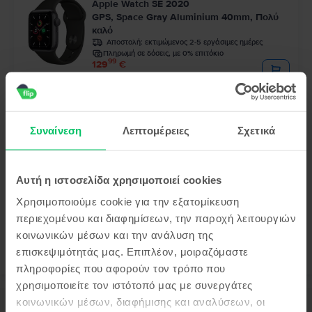
Apple Watch SE 2020
GPS, Space Gray Aluminium 40mm, Πολύ
καλό
Αποστολή:
εκτιμώμενος 2-5 εργάσιμες ημέρες
Πληρωμή σε δόσεις, με 0% επιτόκιο
99
129
€
Τελευταίο σε απόθεμα
Apple Watch SE 2020
Συναίνεση
Λεπτομέρειες
Σχετικά
GPS + Cellular, Silver Aluminium 44mm,
Πολύ καλό
Αποστολή:
εκτιμώμενος 2-5 εργάσιμες ημέρες
Πληρωμή σε δόσεις, με 0% επιτόκιο
99
164
€
Αυτή η ιστοσελίδα χρησιμοποιεί cookies
Χρησιμοποιούμε cookie για την εξατομίκευση
περιεχομένου και διαφημίσεων, την παροχή λειτουργιών
κοινωνικών μέσων και την ανάλυση της
επισκεψιμότητάς μας. Επιπλέον, μοιραζόμαστε
πληροφορίες που αφορούν τον τρόπο που
χρησιμοποιείτε τον ιστότοπό μας με συνεργάτες
κοινωνικών μέσων, διαφήμισης και αναλύσεων, οι
Περιγραφή