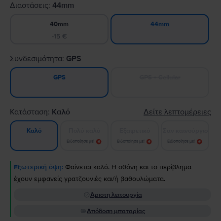
Διαστάσεις:
44mm
40mm
44mm
-15 €
Συνδεσιμότητα:
GPS
GPS + Cellular
GPS
Κατάσταση:
Καλό
Δείτε λεπτομέρειες
Πολύ καλό
Εξαιρετικό
Σαν καινούργιο
Καλό
Ειδοποίησε με!
Ειδοποίησε με!
Ειδοποίησε με!
Εξωτερική όψη:
Φαίνεται καλό. Η οθόνη και το περίβλημα
έχουν εμφανείς γρατζουνιές και/ή βαθουλώματα.
Άριστη λειτουργία
Απόδοση μπαταρίας