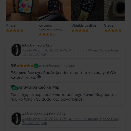
Angie
Κατσιος
Vidakis vasilios
Steve
Κωνσταντίνος
Iriko
,
07 Feb 2026
Apple Watch SE 2020, GPS, Aluminium 44mm, Space Gray,
Σαν καινούργιο
5
/5
Επαληθευμένη κριτική
Ειλικρινά δεν έχει βασιλέψει τίποτα από τα καινούργια! Όλα
καταπληκτικά! 😀
Απάντηση από τη Flip
Σας ευχαριστούμε πολύ για τα υπέροχα λόγια! Χαιρόμαστε
που το Watch SE 2020 σας ικανοποίησε!
Αλέξανδρος
,
04 Dec 2024
Apple Watch SE 2020, GPS, Aluminium 44mm, Space Gray,
Σαν καινούργιο