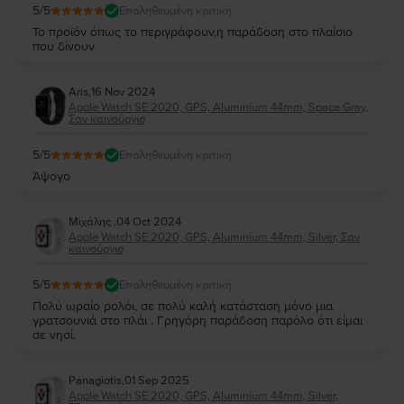
5
/5
Επαληθευμένη κριτική
Το προϊόν όπως το περιγράφουν,η παράδοση στο πλαίσιο
που δίνουν
Aris
,
16 Nov 2024
Apple Watch SE 2020, GPS, Aluminium 44mm, Space Gray,
Σαν καινούργιο
5
/5
Επαληθευμένη κριτική
Άψογο
Μιχάλης
,
04 Oct 2024
Apple Watch SE 2020, GPS, Aluminium 44mm, Silver, Σαν
καινούργιο
5
/5
Επαληθευμένη κριτική
Πολύ ωραίο ρολόι, σε πολύ καλή κατάσταση μόνο μια
γρατσουνιά στο πλάι . Γρηγόρη παράδοση παρόλο ότι είμαι
σε νησί.
Panagiotis
,
01 Sep 2025
Apple Watch SE 2020, GPS, Aluminium 44mm, Silver,