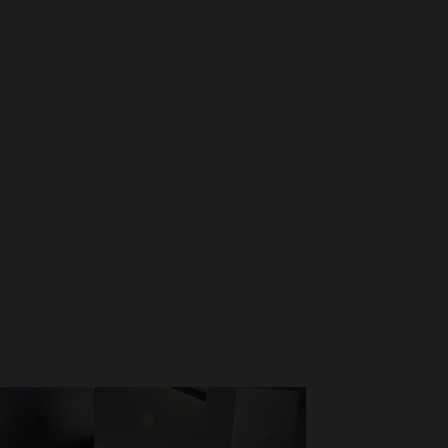
ειρίζεστε με προσοχή. Όποτε είναι δυνατόν, αποφύγετε
υργία ή τη σύνδεση σε πηγή τροφοδοσίας. Το MacBook περιέχει
ι να επηρεάσουν τη λειτουργία ιατρικών συσκευών.
ειες στο:
https://support.apple.com/en-ca/guide/macbook-