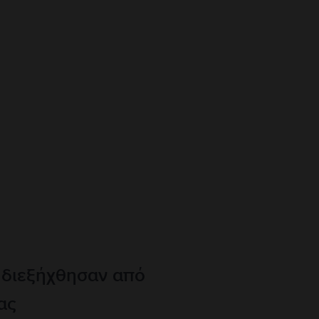
 διεξήχθησαν από
ας