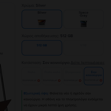
Χρώμα:
Silver
Space
Silver
Gray
Χώρος αποθήκευσης:
512 GB
1 TB
512 GB
Κατάσταση:
Σαν καινούργιο
Δείτε λεπτομέρειες
Καλό
Πολύ καλό
Εξαιρετικό
Σαν
καινούργιο
Ειδοποίησε με!
Ειδοποίησε με!
Ειδοποίησε με!
Ειδοποίησε με!
Εξωτερική όψη:
Φαίνεται νέο ή σχεδόν σαν
καινούργιο. Η οθόνη και το πληκτρολόγιο ενδέχεται
να έχουν μικρά λεπτά ίχνη χρήσης.