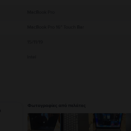
 αερισμό γύρω από το MacBook και τον προσαρμογέα τροφοδοτικού του και να τα χ
εταμένη επαφή με τη συσκευή ή τον προσαρμογέα τροφοδοτικού της κατά τη λειτο
MacBook Pro
εκτρομαγνητικά πεδία. Αυτοί οι μαγνήτες και τα ηλεκτρομαγνητικά πεδία ενδέχετα
ικής σας συσκευής για πληροφορίες σχετικά με τη συσκευή σας. Πλήρεις λεπτομέρ
MacBook Pro 16″ Touch Bar
15/11/19
Intel
Φωτογραφίες από πελάτες
υ