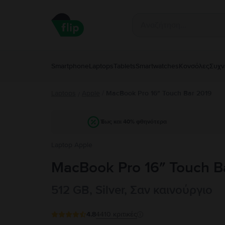
Smartphone
Laptops
Tablets
Smartwatches
Κονσόλες
Συχν
Laptops
Apple
/
MacBook Pro 16″ Touch Bar 2019
/
Έως και 40% φθηνότερα
Laptop Apple
MacBook Pro 16″ Touch B
512 GB, Silver, Σαν καινούργιο
4.8
4410
κριτικές