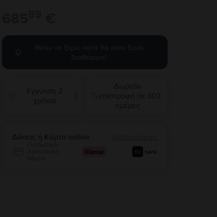
99
685
€
Θέλω να ξέρω πότε θα είναι ξανά
διαθέσιμο!
Δωρεάν
Εγγύηση 2
επιστροφή σε 30
❯
❯
χρόνια
ημέρες
Δόσεις ή Κάρτα online
λεπτομέρειες
Πιστωτική/
Χρεωστική
κάρτα