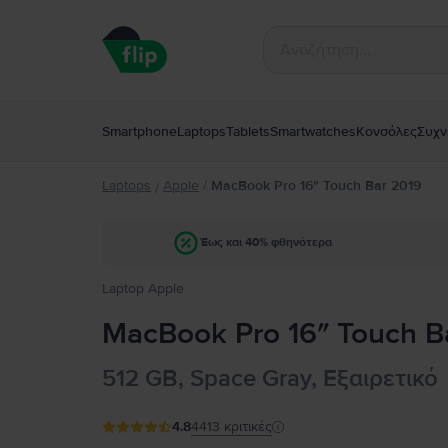
Smartphone
Laptops
Tablets
Smartwatches
Κονσόλες
Συχν
Laptops
Apple
/
MacBook Pro 16″ Touch Bar 2019
/
Έως και 40% φθηνότερα
Laptop Apple
MacBook Pro 16″ Touch B
512 GB, Space Gray, Εξαιρετικό
4.8
4413
κριτικές