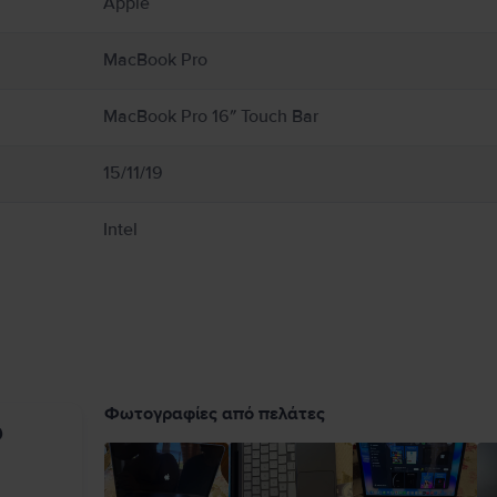
Apple
Book από υγρασία, ή καιρικά φαινόμενα όπως βροχή, χιόνι και ομίχλη. Για να μει
 αερισμό γύρω από το MacBook και τον προσαρμογέα τροφοδοτικού του και να τα χ
εταμένη επαφή με τη συσκευή ή τον προσαρμογέα τροφοδοτικού της κατά τη λειτο
MacBook Pro
εκτρομαγνητικά πεδία. Αυτοί οι μαγνήτες και τα ηλεκτρομαγνητικά πεδία ενδέχετα
ικής σας συσκευής για πληροφορίες σχετικά με τη συσκευή σας. Πλήρεις λεπτομέρ
MacBook Pro 16″ Touch Bar
15/11/19
Intel
Φωτογραφίες από πελάτες
υ