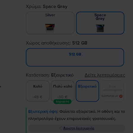
Χρώμα:
Space Gray
Silver
Space
Gray
Χώρος αποθήκευσης:
512 GB
512 GB
Κατάσταση:
Εξαιρετικό
Δείτε λεπτομέρειες
Καλό
Πολύ καλό
Σαν
Εξαιρετικό
καινούργιο
-48 €
-30 €
Ειδοποίησε με!
Δημοφιλή
Εξωτερική όψη:
Φαίνεται εξαιρετικό. Η οθόνη και το
πληκτρολόγιο έχουν επιφανειακές γρατσουνιές.
Άριστη λειτουργία