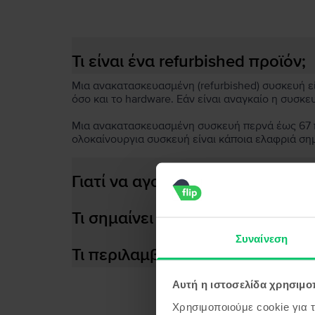
Τι είναι ένα refurbished προϊόν;
Μια ανακατασκευασμένη (refurbished) συσκευή είν
όσο και το hardware. Εάν είναι αναγκαίο η συσκε
Μια ανακατασκευασμένη συσκευή περνά έως 67 πο
ολοκαίνουργια συσκευή είναι κάποια ελαφριά ση
Γιατί να αγοράσεις μια ανακατ
Τι σημαίνει αποδοτική μπαταρία
Συναίνεση
Τι περιλαμβάνεται στο κουτί τη
Αυτή η ιστοσελίδα χρησιμοπ
Χρησιμοποιούμε cookie για 