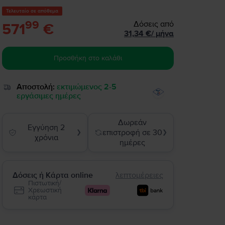
Τελευταίο σε απόθεμα
99
Δόσεις από
571
€
31,34
€
/
μήνα
Προσθήκη στο καλάθι
Αποστολή:
εκτιμώμενος 2-5
εργάσιμες ημέρες
Δωρεάν
Εγγύηση 2
επιστροφή σε 30
❯
❯
χρόνια
ημέρες
Δόσεις ή Κάρτα online
λεπτομέρειες
Πιστωτική/
Χρεωστική
κάρτα