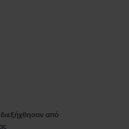
 διεξήχθησαν από
ας