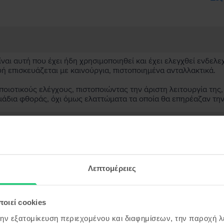
αι αυτή που έχει ήδη χρησιμοποιηθεί και έχει ελεγχθεί ενδελε
υή επισκευάζεται με καινούργια, πιστοποιημένα ανταλλακτικά.
ιοτικούς ελέγχους, πιστοποιώντας την άριστη λειτουργία της,
μάδια φθοράς, όχι όμως ελαττώματα τα οποία θα επηρέαζαν τη
ασκευασμένη συσκευή;
;
Λεπτομέρειες
ς συσκευής;
οιεί cookies
την εξατομίκευση περιεχομένου και διαφημίσεων, την παροχή 