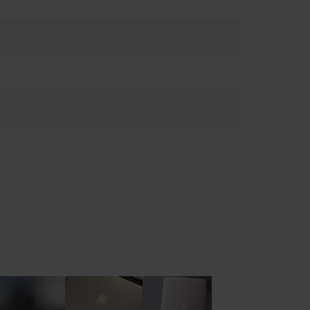
ώσετε τον κίνδυνο υπερθέρμανσης ή τραυματισμών που
ειρίζεστε με προσοχή. Όποτε είναι δυνατόν, αποφύγετε
υργία ή τη σύνδεση σε πηγή τροφοδοσίας. Το MacBook περιέχει
ι να επηρεάσουν τη λειτουργία ιατρικών συσκευών.
ειες στο:
https://support.apple.com/en-ca/guide/macbook-