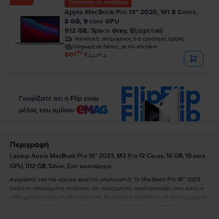
Τελευταίο σε απόθεμα
Apple MacBook Pro 13″ 2020, M1 8 Cores,
8 GB, 8 core GPU
512 GB, Space Gray, Εξαιρετικό
Αποστολή:
εκτιμώμενος 2-5 εργάσιμες ημέρες
Πληρωμή σε δόσεις, με 0% επιτόκιο
99
601
€
99
627
€
Περιγραφή
Laptop Apple MacBook Pro 16″ 2023, M2 Pro 12 Cores, 16 GB, 19 core
GPU, 512 GB, Silver, Σαν καινούργιο
Αγοράστε τον πιο ισχυρό φορητό υπολογιστή! Το MacBook Pro 16” 2023
διαθέτει απαράμιλλη απόδοση και προηγμένες προδιαγραφές που κάνουν
κάθε χρήση πραγματική απόλαυση. Η συσκευή διατίθεται σε δύο χρώματα:
silver και space grey. Οι γενναιόδωρες διαστάσεις του εξασφαλίζουν
εύκολη και άκρως απολαυστική χρήση: μήκος 35,57 cm, πλάτος 24,81 cm,