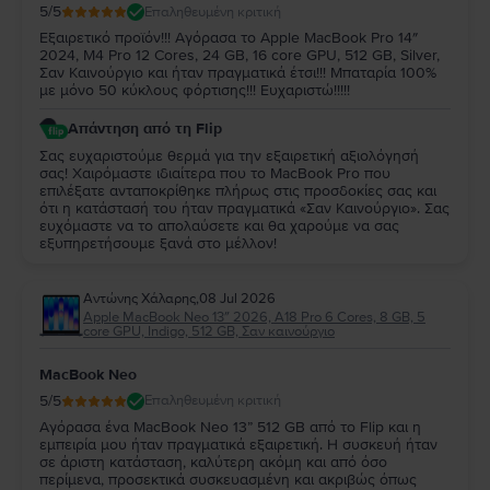
5
/5
Επαληθευμένη κριτική
Εξαιρετικό προϊόν!!! Αγόρασα το Apple MacBook Pro 14″
2024, M4 Pro 12 Cores, 24 GB, 16 core GPU, 512 GB, Silver,
Σαν Καινούργιο και ήταν πραγματικά έτσι!!! Μπαταρία 100%
με μόνο 50 κύκλους φόρτισης!!! Ευχαριστώ!!!!!
Απάντηση από τη Flip
Σας ευχαριστούμε θερμά για την εξαιρετική αξιολόγησή
σας! Χαιρόμαστε ιδιαίτερα που το MacBook Pro που
επιλέξατε ανταποκρίθηκε πλήρως στις προσδοκίες σας και
ότι η κατάστασή του ήταν πραγματικά «Σαν Καινούργιο». Σας
ευχόμαστε να το απολαύσετε και θα χαρούμε να σας
εξυπηρετήσουμε ξανά στο μέλλον!
Αντώνης Χάλαρης
,
08 Jul 2026
Apple MacBook Neo 13″ 2026, A18 Pro 6 Cores, 8 GB, 5
core GPU, Indigo, 512 GB, Σαν καινούργιο
MacBook Neo
5
/5
Επαληθευμένη κριτική
Αγόρασα ένα MacBook Neo 13” 512 GB από το Flip και η
εμπειρία μου ήταν πραγματικά εξαιρετική. Η συσκευή ήταν
σε άριστη κατάσταση, καλύτερη ακόμη και από όσο
περίμενα, προσεκτικά συσκευασμένη και ακριβώς όπως