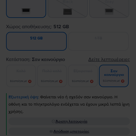
Black
Gray
Χώρος αποθήκευσης:
512 GB
1 TB
512 GB
Κατάσταση:
Σαν καινούργιο
Δείτε λεπτομέρειες
Καλό
Πολύ καλό
Εξαιρετικό
Σαν
καινούργιο
Ειδοποίησε με!
Ειδοποίησε με!
Ειδοποίησε με!
Ειδοποίησε με!
Εξωτερική όψη:
Φαίνεται νέο ή σχεδόν σαν καινούργιο. Η
οθόνη και το πληκτρολόγιο ενδέχεται να έχουν μικρά λεπτά ίχνη
χρήσης.
Άριστη λειτουργία
Απόδοση μπαταρίας