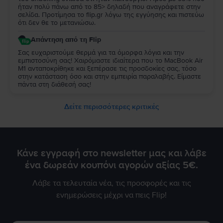
ήταν πολύ πάνω από το 85> δηλαδή που αναγράφετε στην
σελίδα. Προτίμησα το flip.gr λόγω της εγγύησης και πιστεύω
ότι δεν θε το μετανιώσω.
Απάντηση από τη Flip
Σας ευχαριστούμε θερμά για τα όμορφα λόγια και την
εμπιστοσύνη σας! Χαιρόμαστε ιδιαίτερα που το MacBook Air
M1 ανταποκρίθηκε και ξεπέρασε τις προσδοκίες σας, τόσο
στην κατάσταση όσο και στην εμπειρία παραλαβής. Είμαστε
πάντα στη διάθεσή σας!
Δείτε περισσότερες κριτικές
Κάνε εγγραφή στο newsletter μας και λάβε
ένα δωρεάν κουπόνι αγορών αξίας 5€.
Λάβε τα τελευταία νέα, τις προσφορές και τις
ενημερώσεις μέχρι να πεις Flip!