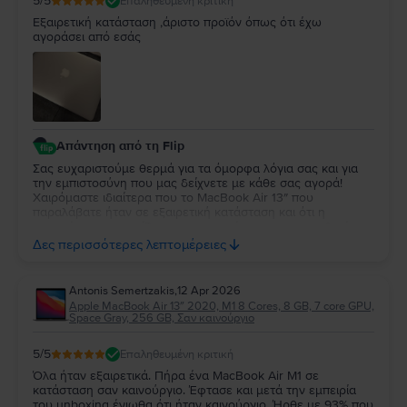
5
/5
Επαληθευμένη κριτική
Εξαιρετική κατάσταση ,άριστο προϊόν όπως ότι έχω
αγοράσει από εσάς
Απάντηση από τη Flip
Σας ευχαριστούμε θερμά για τα όμορφα λόγια σας και για
την εμπιστοσύνη που μας δείχνετε με κάθε σας αγορά!
Χαιρόμαστε ιδιαίτερα που το MacBook Air 13″ που
παραλάβατε ήταν σε εξαιρετική κατάσταση και ότι η
εμπειρία σας συνεχίζει να ανταποκρίνεται στις προσδοκίες
σας. Η διαχρονική σας προτίμηση είναι η μεγαλύτερη
Δες περισσότερες λεπτομέρειες
επιβράβευση για την ομάδα μας. Θα χαρούμε να σας
εξυπηρετήσουμε ξανά στο μέλλον!
Antonis Semertzakis
,
12 Apr 2026
Apple MacBook Air 13″ 2020, M1 8 Cores, 8 GB, 7 core GPU,
Space Gray, 256 GB, Σαν καινούργιο
5
/5
Επαληθευμένη κριτική
Όλα ήταν εξαιρετικά. Πήρα ένα MacBook Air M1 σε
κατάσταση σαν καινούργιο. Έφτασε και μετά την εμπειρία
του unboxing ένιωθα ότι ήταν καινούργιο. Ήρθε με 93% που