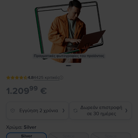
Πραγματικές φωτογραφίες του προϊόντος
4.8
4425
κριτικές
99
1.209
€
Δωρεάν επιστροφή
Εγγύηση 2 χρόνια
❯
❯
σε 30 ημέρες
Χρώμα:
Silver
Space
Space
Silver