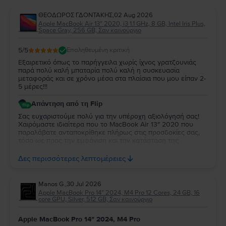
ΘΕΟΔΩΡΟΣ ΓΔΟΝΤΑΚΗΣ
,
02 Aug 2026
Apple MacBook Air 13″ 2020, i3 1.1 GHz, 8 GB, Intel Iris Plus,
Space Gray, 256 GB, Σαν καινούργιο
5
/5
Επαληθευμένη κριτική
Εξαιρετικό όπως το παρήγγειλα χωρίς ίχνος γρατζουνιάς
παρά πολύ καλή μπαταρία πολύ καλή η συσκευασία
μεταφοράς και σε χρόνο μέσα στα πλαίσια που μου είπαν 2-
5 μέρες!!!
Απάντηση από τη Flip
Σας ευχαριστούμε πολύ για την υπέροχη αξιολόγησή σας!
Χαιρόμαστε ιδιαίτερα που το MacBook Air 13″ 2020 που
παραλάβατε ανταποκρίθηκε πλήρως στις προσδοκίες σας,
τόσο ως προς την εμφάνιση και την κατάσταση της
μπαταρίας, όσο και ως προς τη συσκευασία και τον χρόνο
παράδοσης. Σας ευχαριστούμε για την εμπιστοσύνη σας και
Δες περισσότερες λεπτομέρειες
ευχόμαστε να το χαρείτε!
Manos G.
,
30 Jul 2026
Apple MacBook Pro 14″ 2024, M4 Pro 12 Cores, 24 GB, 16
core GPU, Silver, 512 GB, Σαν καινούργιο
Apple MacBook Pro 14″ 2024, M4 Pro