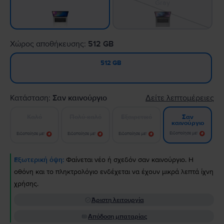
Gray
Χώρος αποθήκευσης:
512 GB
512 GB
Κατάσταση:
Σαν καινούργιο
Δείτε λεπτομέρειες
Καλό
Πολύ καλό
Εξαιρετικό
Σαν
καινούργιο
Ειδοποίησε με!
Ειδοποίησε με!
Ειδοποίησε με!
Ειδοποίησε με!
Εξωτερική όψη:
Φαίνεται νέο ή σχεδόν σαν καινούργιο. Η
οθόνη και το πληκτρολόγιο ενδέχεται να έχουν μικρά λεπτά ίχνη
χρήσης.
Άριστη λειτουργία
Απόδοση μπαταρίας