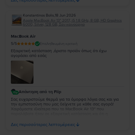
Δες περισσότερες λεπτομέρειες
εξυπηρέτηση που λάβατε μας τιμούν ιδιαίτερα και
αποτελούν το μεγαλύτερο κίνητρο να συνεχίζουμε να
προσφέρουμε προϊόντα και υπηρεσίες υψηλής ποιότητας.
Konstantinos Bolis
,
18 Jun 2026
Μας χαροποιεί ακόμη περισσότερο το γεγονός ότι
Apple MacBook Air 13″ 2017, i5 1.8 GHz, 8 GB, HD Graphics
κερδίσαμε την εμπιστοσύνη σας και ότι μας επιλέγετε ξανά
6000, Silver, 128 GB, Σαν καινούργιο
για τις επόμενες αγορές σας. Σας ευχαριστούμε θερμά για
τη στήριξη και τη σύστασή σας. Να χαρείτε το MacBook σας
MacBook Air
και θα είναι μεγάλη μας χαρά να σας εξυπηρετήσουμε ξανά
στο μέλλον!
5
/5
Επαληθευμένη κριτική
Εξαιρετική κατάσταση ,άριστο προϊόν όπως ότι έχω
αγοράσει από εσάς
Απάντηση από τη Flip
Σας ευχαριστούμε θερμά για τα όμορφα λόγια σας και για
την εμπιστοσύνη που μας δείχνετε με κάθε σας αγορά!
Χαιρόμαστε ιδιαίτερα που το MacBook Air 13″ που
παραλάβατε ήταν σε εξαιρετική κατάσταση και ότι η
εμπειρία σας συνεχίζει να ανταποκρίνεται στις προσδοκίες
σας. Η διαχρονική σας προτίμηση είναι η μεγαλύτερη
Δες περισσότερες λεπτομέρειες
επιβράβευση για την ομάδα μας. Θα χαρούμε να σας
εξυπηρετήσουμε ξανά στο μέλλον!