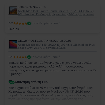
Lefteris
,
20 Nov 2025
Apple MacBook Pro 15″ Touch Bar 2019, i9 2.3 GHz, 16 GB,
AMD Radeon Pro Vega 16, Space Gray, 512 GB, Εξαιρετικό
5
/5
Επαληθευμένη κριτική
Όλα οκ
ΘΕΟΔΩΡΟΣ ΓΔΟΝΤΑΚΗΣ
,
02 Aug 2026
Apple MacBook Air 13″ 2020, i3 1.1 GHz, 8 GB, Intel Iris Plus,
Space Gray, 256 GB, Σαν καινούργιο
5
/5
Επαληθευμένη κριτική
Εξαιρετικό όπως το παρήγγειλα χωρίς ίχνος γρατζουνιάς
παρά πολύ καλή μπαταρία πολύ καλή η συσκευασία
μεταφοράς και σε χρόνο μέσα στα πλαίσια που μου είπαν 2-
5 μέρες!!!
Απάντηση από τη Flip
Σας ευχαριστούμε πολύ για την υπέροχη αξιολόγησή σας!
Χαιρόμαστε ιδιαίτερα που το MacBook Air 13″ 2020 που
παραλάβατε ανταποκρίθηκε πλήρως στις προσδοκίες σας,
τόσο ως προς την εμφάνιση και την κατάσταση της
μπαταρίας, όσο και ως προς τη συσκευασία και τον χρόνο