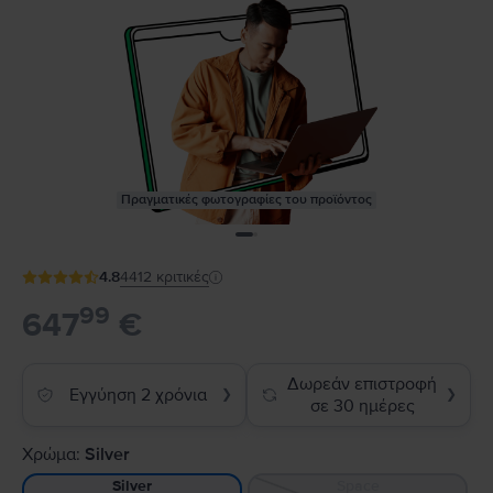
Πραγματικές φωτογραφίες του προϊόντος
4.8
4412
κριτικές
99
647
€
Δωρεάν επιστροφή
Εγγύηση 2 χρόνια
❯
❯
σε 30 ημέρες
Χρώμα:
Silver
Space
Silver