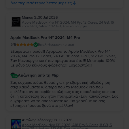
παράδοσης. Σας ευχαριστούμε για την εμπιστοσύνη σας και
Δες περισσότερες λεπτομέρειες
ευχόμαστε να το χαρείτε!
Manos G.
,
30 Jul 2026
Apple MacBook Pro 14″ 2024, M4 Pro 12 Cores, 24 GB, 16
core GPU, Silver, 512 GB, Σαν καινούργιο
Apple MacBook Pro 14″ 2024, M4 Pro
5
/5
Επαληθευμένη κριτική
Εξαιρετικό προϊόν!!! Αγόρασα το Apple MacBook Pro 14″
2024, M4 Pro 12 Cores, 24 GB, 16 core GPU, 512 GB, Silver,
Σαν Καινούργιο και ήταν πραγματικά έτσι!!! Μπαταρία 100%
με μόνο 50 κύκλους φόρτισης!!! Ευχαριστώ!!!!!
Απάντηση από τη Flip
Σας ευχαριστούμε θερμά για την εξαιρετική αξιολόγησή
σας! Χαιρόμαστε ιδιαίτερα που το MacBook Pro που
επιλέξατε ανταποκρίθηκε πλήρως στις προσδοκίες σας και
ότι η κατάστασή του ήταν πραγματικά «Σαν Καινούργιο». Σας
ευχόμαστε να το απολαύσετε και θα χαρούμε να σας
εξυπηρετήσουμε ξανά στο μέλλον!
Αντώνης Χάλαρης
,
08 Jul 2026
Apple MacBook Neo 13″ 2026, A18 Pro 6 Cores, 8 GB, 5
core GPU, Indigo, 512 GB, Σαν καινούργιο