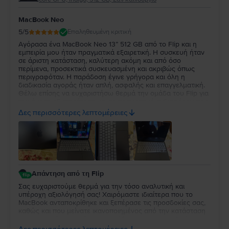
MacBook Neo
5
/5
Επαληθευμένη κριτική
Αγόρασα ένα MacBook Neo 13” 512 GB από το Flip και η
εμπειρία μου ήταν πραγματικά εξαιρετική. Η συσκευή ήταν
σε άριστη κατάσταση, καλύτερη ακόμη και από όσο
περίμενα, προσεκτικά συσκευασμένη και ακριβώς όπως
περιγραφόταν. Η παράδοση έγινε γρήγορα και όλη η
διαδικασία αγοράς ήταν απλή, ασφαλής και επαγγελματική.
Θέλω επίσης να ευχαριστήσω θερμά την ομάδα του Flip για
την άμεση εξυπηρέτηση και το πραγματικό ενδιαφέρον που
έδειξε. Είναι πολύ σημαντικό να νιώθεις ότι μια εταιρεία
Δες περισσότερες λεπτομέρειες
στέκεται δίπλα στον πελάτη της και το Flip το απέδειξε στην
πράξη. Έμεινα τόσο ικανοποιημένος, ώστε περιμένω με
ανυπομονησία να βρεθεί ξανά το ίδιο MacBook Neo 13” 512
GB, γιατί σκοπεύω να αγοράσω ακόμη ένα. Είναι βέβαιο ότι
το Flip θα αποτελεί την πρώτη μου επιλογή και για τις
μελλοντικές αγορές μου, καθώς κέρδισε την εμπιστοσύνη
μου με την ποιότητα των προϊόντων και την άψογη
Απάντηση από τη Flip
εξυπηρέτηση. Συγχαρητήρια σε όλη την ομάδα για τον
επαγγελματισμό σας. Συνεχίστε την εξαιρετική δουλειά!
Σας ευχαριστούμε θερμά για την τόσο αναλυτική και
υπέροχη αξιολόγησή σας! Χαιρόμαστε ιδιαίτερα που το
MacBook ανταποκρίθηκε και ξεπέρασε τις προσδοκίες σας,
καθώς και που μείνατε ικανοποιημένος από την κατάσταση
της συσκευής, τη γρήγορη παράδοση και τη συνολική
εμπειρία αγοράς. Τα λόγια σας για την ομάδα μας και την