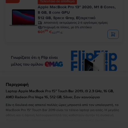
Τελευταίο σε απόθεμα
Apple MacBook Pro 13″ 2020, M1 8 Cores,
8 GB, 8 core GPU
512 GB, Space Gray, Εξαιρετικό
Αποστολή:
εκτιμώμενος 2-5 εργάσιμες ημέρες
Πληρωμή σε δόσεις, με 0% επιτόκιο
99
601
€
99
627
€
Περιγραφή
Laptop Apple MacBook Pro 15″ Touch Bar 2019, i9 2.3 GHz, 16 GB,
AMD Radeon Pro Vega 16, 512 GB, Silver, Σαν καινούργιο
Εάν η δουλειά σας απαιτεί πολλές ώρες μπροστά από τον υπολογιστή, το
MacBook Pro 15" Touch Bar 2019 είναι το τέλειο laptop για εσάς. Η μεγάλη
οθόνη και η άψογη λειτουργικότητά της καθιστούν αυτήν τη συσκευή
ιδανική για την υλοποίηση όλων των επαγγελματικών σας σχεδίων,
ανεξάρτητα από το πόσο φιλόδοξα είναι. Το MacBook Pro 15" Touch Bar