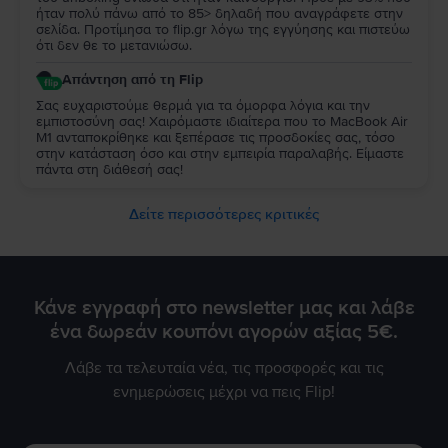
ήταν πολύ πάνω από το 85> δηλαδή που αναγράφετε στην
σελίδα. Προτίμησα το flip.gr λόγω της εγγύησης και πιστεύω
ότι δεν θε το μετανιώσω.
Απάντηση από τη Flip
Σας ευχαριστούμε θερμά για τα όμορφα λόγια και την
εμπιστοσύνη σας! Χαιρόμαστε ιδιαίτερα που το MacBook Air
M1 ανταποκρίθηκε και ξεπέρασε τις προσδοκίες σας, τόσο
στην κατάσταση όσο και στην εμπειρία παραλαβής. Είμαστε
πάντα στη διάθεσή σας!
Δείτε περισσότερες κριτικές
Κάνε εγγραφή στο newsletter μας και λάβε
ένα δωρεάν κουπόνι αγορών αξίας 5€.
Λάβε τα τελευταία νέα, τις προσφορές και τις
ενημερώσεις μέχρι να πεις Flip!