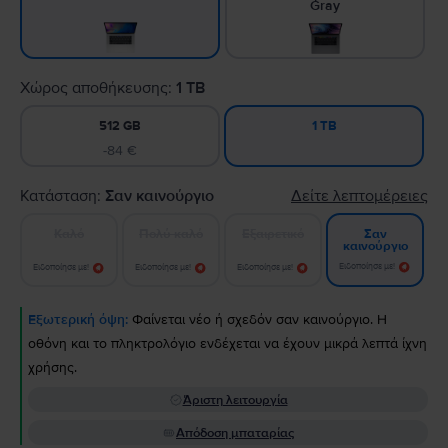
Gray
Χώρος αποθήκευσης:
1 TB
512 GB
1 TB
-84 €
Κατάσταση:
Σαν καινούργιο
Δείτε λεπτομέρειες
Καλό
Πολύ καλό
Εξαιρετικό
Σαν
καινούργιο
Ειδοποίησε με!
Ειδοποίησε με!
Ειδοποίησε με!
Ειδοποίησε με!
Εξωτερική όψη:
Φαίνεται νέο ή σχεδόν σαν καινούργιο. Η
οθόνη και το πληκτρολόγιο ενδέχεται να έχουν μικρά λεπτά ίχνη
χρήσης.
Άριστη λειτουργία
Απόδοση μπαταρίας