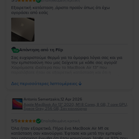
5
/5
Επαληθευμένη κριτική
Εξαιρετική κατάσταση ,άριστο προϊόν όπως ότι έχω
αγοράσει από εσάς
Απάντηση από τη Flip
Σας ευχαριστούμε θερμά για τα όμορφα λόγια σας και για
την εμπιστοσύνη που μας δείχνετε με κάθε σας αγορά!
Χαιρόμαστε ιδιαίτερα που το MacBook Air 13″ που
παραλάβατε ήταν σε εξαιρετική κατάσταση και ότι η
εμπειρία σας συνεχίζει να ανταποκρίνεται στις προσδοκίες
σας. Η διαχρονική σας προτίμηση είναι η μεγαλύτερη
Δες περισσότερες λεπτομέρειες
επιβράβευση για την ομάδα μας. Θα χαρούμε να σας
εξυπηρετήσουμε ξανά στο μέλλον!
Antonis Semertzakis
,
12 Apr 2026
Apple MacBook Air 13″ 2020, M1 8 Cores, 8 GB, 7 core GPU,
Space Gray, 256 GB, Σαν καινούργιο
5
/5
Επαληθευμένη κριτική
Όλα ήταν εξαιρετικά. Πήρα ένα MacBook Air M1 σε
κατάσταση σαν καινούργιο. Έφτασε και μετά την εμπειρία
του unboxing ένιωθα ότι ήταν καινούργιο. Ήρθε με 93% που