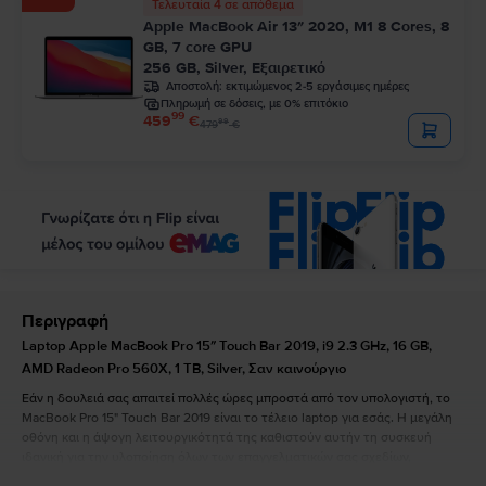
Τελευταία 4 σε απόθεμα
Apple MacBook Air 13″ 2020, M1 8 Cores, 8
GB, 7 core GPU
256 GB, Silver, Εξαιρετικό
Αποστολή:
εκτιμώμενος 2-5 εργάσιμες ημέρες
Πληρωμή σε δόσεις, με 0% επιτόκιο
99
459
€
99
479
€
Περιγραφή
Laptop Apple MacBook Pro 15″ Touch Bar 2019, i9 2.3 GHz, 16 GB,
AMD Radeon Pro 560X, 1 TB, Silver, Σαν καινούργιο
Εάν η δουλειά σας απαιτεί πολλές ώρες μπροστά από τον υπολογιστή, το
MacBook Pro 15" Touch Bar 2019 είναι το τέλειο laptop για εσάς. Η μεγάλη
οθόνη και η άψογη λειτουργικότητά της καθιστούν αυτήν τη συσκευή
ιδανική για την υλοποίηση όλων των επαγγελματικών σας σχεδίων,
ανεξάρτητα από το πόσο φιλόδοξα είναι. Το MacBook Pro 15" Touch Bar