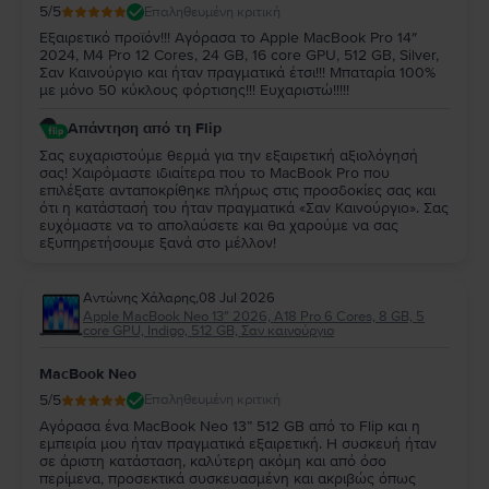
5
/5
Επαληθευμένη κριτική
Εξαιρετικό προϊόν!!! Αγόρασα το Apple MacBook Pro 14″
2024, M4 Pro 12 Cores, 24 GB, 16 core GPU, 512 GB, Silver,
Σαν Καινούργιο και ήταν πραγματικά έτσι!!! Μπαταρία 100%
με μόνο 50 κύκλους φόρτισης!!! Ευχαριστώ!!!!!
Απάντηση από τη Flip
Σας ευχαριστούμε θερμά για την εξαιρετική αξιολόγησή
σας! Χαιρόμαστε ιδιαίτερα που το MacBook Pro που
επιλέξατε ανταποκρίθηκε πλήρως στις προσδοκίες σας και
ότι η κατάστασή του ήταν πραγματικά «Σαν Καινούργιο». Σας
ευχόμαστε να το απολαύσετε και θα χαρούμε να σας
εξυπηρετήσουμε ξανά στο μέλλον!
Αντώνης Χάλαρης
,
08 Jul 2026
Apple MacBook Neo 13″ 2026, A18 Pro 6 Cores, 8 GB, 5
core GPU, Indigo, 512 GB, Σαν καινούργιο
MacBook Neo
5
/5
Επαληθευμένη κριτική
Αγόρασα ένα MacBook Neo 13” 512 GB από το Flip και η
εμπειρία μου ήταν πραγματικά εξαιρετική. Η συσκευή ήταν
σε άριστη κατάσταση, καλύτερη ακόμη και από όσο
περίμενα, προσεκτικά συσκευασμένη και ακριβώς όπως