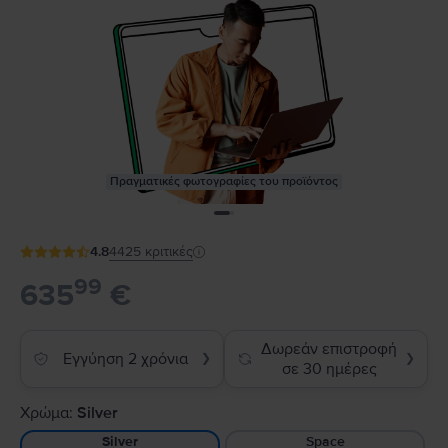
Πραγματικές φωτογραφίες του προϊόντος
4.8
4425
κριτικές
99
635
€
Δωρεάν επιστροφή
Εγγύηση 2 χρόνια
❯
❯
σε 30 ημέρες
Χρώμα:
Silver
Space
Silver