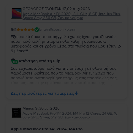
ΘΕΟΔΩΡΟΣ ΓΔΟΝΤΑΚΗΣ
,
02 Aug 2026
Apple MacBook Air 13″ 2020, i3 1.1 GHz, 8 GB, Intel Iris Plus,
Space Gray, 256 GB, Σαν καινούργιο
5
/5
Επαληθευμένη κριτική
Εξαιρετικό όπως το παρήγγειλα χωρίς ίχνος γρατζουνιάς
παρά πολύ καλή μπαταρία πολύ καλή η συσκευασία
μεταφοράς και σε χρόνο μέσα στα πλαίσια που μου είπαν 2-
5 μέρες!!!
Απάντηση από τη Flip
Σας ευχαριστούμε πολύ για την υπέροχη αξιολόγησή σας!
Χαιρόμαστε ιδιαίτερα που το MacBook Air 13″ 2020 που
παραλάβατε ανταποκρίθηκε πλήρως στις προσδοκίες σας,
τόσο ως προς την εμφάνιση και την κατάσταση της
μπαταρίας, όσο και ως προς τη συσκευασία και τον χρόνο
παράδοσης. Σας ευχαριστούμε για την εμπιστοσύνη σας και
Δες περισσότερες λεπτομέρειες
ευχόμαστε να το χαρείτε!
Manos G.
,
30 Jul 2026
Apple MacBook Pro 14″ 2024, M4 Pro 12 Cores, 24 GB, 16
core GPU, Silver, 512 GB, Σαν καινούργιο
Apple MacBook Pro 14″ 2024, M4 Pro