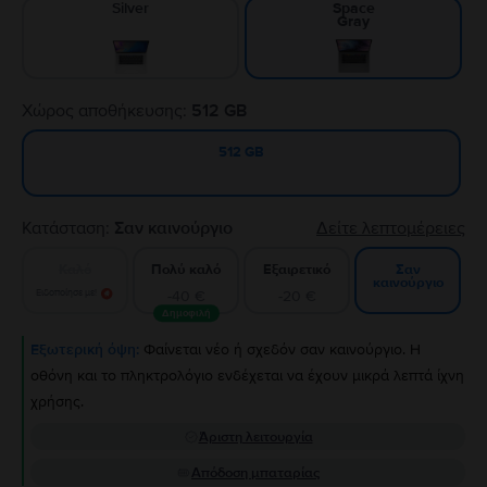
Silver
Space
Gray
Χώρος αποθήκευσης:
512 GB
512 GB
Κατάσταση:
Σαν καινούργιο
Δείτε λεπτομέρειες
Καλό
Πολύ καλό
Εξαιρετικό
Σαν
καινούργιο
Ειδοποίησε με!
-40 €
-20 €
Δημοφιλή
Εξωτερική όψη:
Φαίνεται νέο ή σχεδόν σαν καινούργιο. Η
οθόνη και το πληκτρολόγιο ενδέχεται να έχουν μικρά λεπτά ίχνη
χρήσης.
Άριστη λειτουργία
Απόδοση μπαταρίας