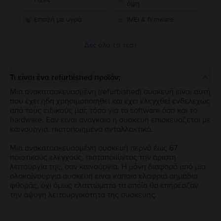
όψη
Επαφή με υγρά
IMEI & firmware
Δες όλα τα τεστ
Τι είναι ένα refurbished προϊόν;
Μια ανακατασκευασμένη (refurbished) συσκευή είναι αυτή
που έχει ήδη χρησιμοποιηθεί και έχει ελεγχθεί ενδελεχώς
από τους ειδικούς μας τόσο για το software όσο και το
hardware. Εάν είναι αναγκαίο η συσκευή επισκευάζεται με
καινούργια, πιστοποιημένα ανταλλακτικά.
Μια ανακατασκευασμένη συσκευή περνά έως 67
ποιοτικούς ελέγχους, πιστοποιώντας την άριστη
λειτουργία της, σαν καινούργια. Η μόνη διαφορά από μια
ολοκαίνουργια συσκευή είναι κάποια ελαφριά σημάδια
φθοράς, όχι όμως ελαττώματα τα οποία θα επηρέαζαν
την άψογη λειτουργικότητα της συσκευής.