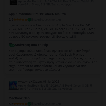
Apple MacBook Pro 14″ 2024, M4 Pro 12 Cores, 24 GB, 16
core GPU, Silver, 512 GB, Σαν καινούργιο
Apple MacBook Pro 14″ 2024, M4 Pro
5
/5
Επαληθευμένη κριτική
Εξαιρετικό προϊόν!!! Αγόρασα το Apple MacBook Pro 14″
2024, M4 Pro 12 Cores, 24 GB, 16 core GPU, 512 GB, Silver,
Σαν Καινούργιο και ήταν πραγματικά έτσι!!! Μπαταρία 100%
με μόνο 50 κύκλους φόρτισης!!! Ευχαριστώ!!!!!
Απάντηση από τη Flip
Σας ευχαριστούμε θερμά για την εξαιρετική αξιολόγησή
σας! Χαιρόμαστε ιδιαίτερα που το MacBook Pro που
επιλέξατε ανταποκρίθηκε πλήρως στις προσδοκίες σας και
ότι η κατάστασή του ήταν πραγματικά «Σαν Καινούργιο». Σας
ευχόμαστε να το απολαύσετε και θα χαρούμε να σας
εξυπηρετήσουμε ξανά στο μέλλον!
Αντώνης Χάλαρης
,
08 Jul 2026
Apple MacBook Neo 13″ 2026, A18 Pro 6 Cores, 8 GB, 5
core GPU, Indigo, 512 GB, Σαν καινούργιο
MacBook Neo
5
/5
Επαληθευμένη κριτική