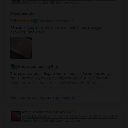
κερδίσαμε την εμπιστοσύνη σας και ότι μας επιλέγετε ξανά
6000, Silver, 128 GB, Σαν καινούργιο
για τις επόμενες αγορές σας. Σας ευχαριστούμε θερμά για
τη στήριξη και τη σύστασή σας. Να χαρείτε το MacBook σας
MacBook Air
και θα είναι μεγάλη μας χαρά να σας εξυπηρετήσουμε ξανά
στο μέλλον!
5
/5
Επαληθευμένη κριτική
Εξαιρετική κατάσταση ,άριστο προϊόν όπως ότι έχω
αγοράσει από εσάς
Απάντηση από τη Flip
Σας ευχαριστούμε θερμά για τα όμορφα λόγια σας και για
την εμπιστοσύνη που μας δείχνετε με κάθε σας αγορά!
Χαιρόμαστε ιδιαίτερα που το MacBook Air 13″ που
παραλάβατε ήταν σε εξαιρετική κατάσταση και ότι η
εμπειρία σας συνεχίζει να ανταποκρίνεται στις προσδοκίες
σας. Η διαχρονική σας προτίμηση είναι η μεγαλύτερη
Δες περισσότερες λεπτομέρειες
επιβράβευση για την ομάδα μας. Θα χαρούμε να σας
εξυπηρετήσουμε ξανά στο μέλλον!
Antonis Semertzakis
,
12 Apr 2026
Apple MacBook Air 13″ 2020, M1 8 Cores, 8 GB, 7 core GPU,
Space Gray, 256 GB, Σαν καινούργιο