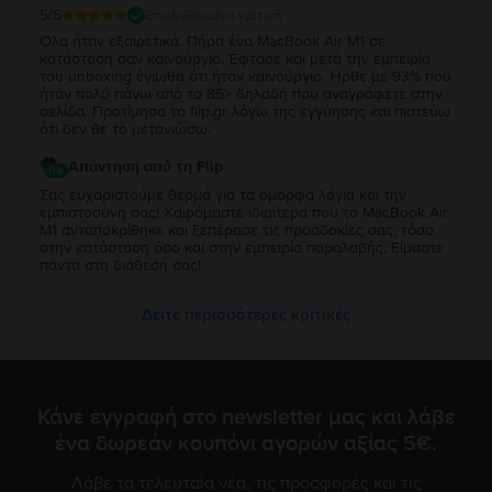
5
/5
Επαληθευμένη κριτική
Όλα ήταν εξαιρετικά. Πήρα ένα MacBook Air M1 σε
κατάσταση σαν καινούργιο. Έφτασε και μετά την εμπειρία
του unboxing ένιωθα ότι ήταν καινούργιο. Ήρθε με 93% που
ήταν πολύ πάνω από το 85> δηλαδή που αναγράφετε στην
σελίδα. Προτίμησα το flip.gr λόγω της εγγύησης και πιστεύω
ότι δεν θε το μετανιώσω.
Απάντηση από τη Flip
Σας ευχαριστούμε θερμά για τα όμορφα λόγια και την
εμπιστοσύνη σας! Χαιρόμαστε ιδιαίτερα που το MacBook Air
M1 ανταποκρίθηκε και ξεπέρασε τις προσδοκίες σας, τόσο
στην κατάσταση όσο και στην εμπειρία παραλαβής. Είμαστε
πάντα στη διάθεσή σας!
Δείτε περισσότερες κριτικές
Κάνε εγγραφή στο newsletter μας και λάβε
ένα δωρεάν κουπόνι αγορών αξίας 5€.
Λάβε τα τελευταία νέα, τις προσφορές και τις