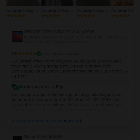
Αντώνης Χάλαρης
Αντώνης Χάλαρης
Αντώνης Χάλαρης
Αντώνης Χάλαρ
ΘΕΟΔΩΡΟΣ ΓΔΟΝΤΑΚΗΣ
,
02 Aug 2026
Apple MacBook Air 13″ 2020, i3 1.1 GHz, 8 GB, Intel Iris Plus,
Space Gray, 256 GB, Σαν καινούργιο
5
/5
Επαληθευμένη κριτική
Εξαιρετικό όπως το παρήγγειλα χωρίς ίχνος γρατζουνιάς
παρά πολύ καλή μπαταρία πολύ καλή η συσκευασία
μεταφοράς και σε χρόνο μέσα στα πλαίσια που μου είπαν 2-
5 μέρες!!!
Απάντηση από τη Flip
Σας ευχαριστούμε πολύ για την υπέροχη αξιολόγησή σας!
Χαιρόμαστε ιδιαίτερα που το MacBook Air 13″ 2020 που
παραλάβατε ανταποκρίθηκε πλήρως στις προσδοκίες σας,
τόσο ως προς την εμφάνιση και την κατάσταση της
μπαταρίας, όσο και ως προς τη συσκευασία και τον χρόνο
παράδοσης. Σας ευχαριστούμε για την εμπιστοσύνη σας και
Δες περισσότερες λεπτομέρειες
ευχόμαστε να το χαρείτε!
Manos G.
,
30 Jul 2026