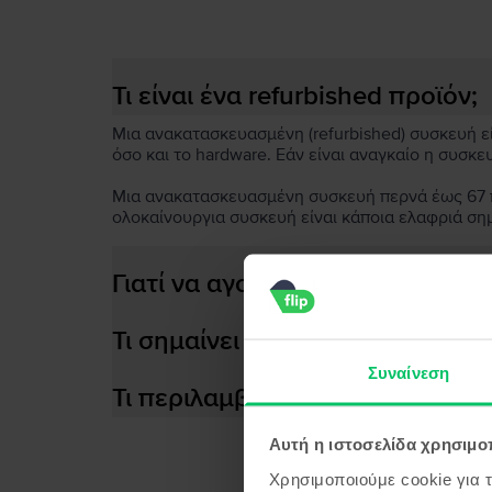
Τι είναι ένα refurbished προϊόν;
Μια ανακατασκευασμένη (refurbished) συσκευή είν
όσο και το hardware. Εάν είναι αναγκαίο η συσκε
Μια ανακατασκευασμένη συσκευή περνά έως 67 πο
ολοκαίνουργια συσκευή είναι κάποια ελαφριά ση
Γιατί να αγοράσεις μια ανακατ
Τι σημαίνει αποδοτική μπαταρία
Συναίνεση
Τι περιλαμβάνεται στο κουτί τη
Αυτή η ιστοσελίδα χρησιμοπ
Χρησιμοποιούμε cookie για 