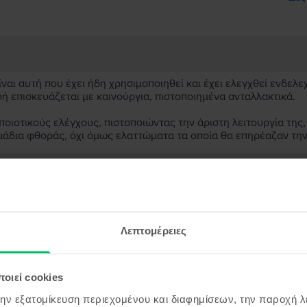
αι αυτή που έχει ήδη χρησιμοποιηθεί και έχει ελεγχθεί ενδελε
υή επισκευάζεται με καινούργια, πιστοποιημένα ανταλλακτικά.
ιοτικούς ελέγχους, πιστοποιώντας την άριστη λειτουργία της,
μάδια φθοράς, όχι όμως ελαττώματα τα οποία θα επηρέαζαν τη
ασκευασμένη συσκευή;
;
Λεπτομέρειες
ς συσκευής;
οιεί cookies
την εξατομίκευση περιεχομένου και διαφημίσεων, την παροχή 