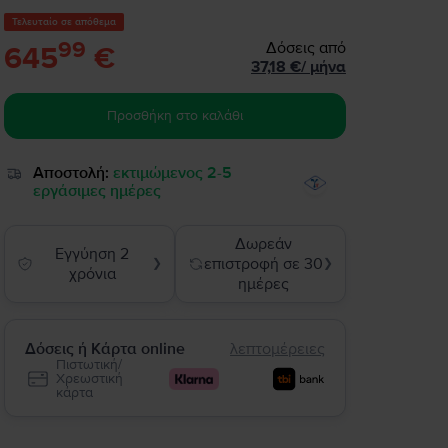
Τελευταίο σε απόθεμα
99
Δόσεις από
645
€
37,18
€
/
μήνα
Προσθήκη στο καλάθι
Αποστολή:
εκτιμώμενος 2-5
εργάσιμες ημέρες
Δωρεάν
Εγγύηση 2
επιστροφή σε 30
❯
❯
χρόνια
ημέρες
Δόσεις ή Κάρτα online
λεπτομέρειες
Πιστωτική/
Χρεωστική
κάρτα