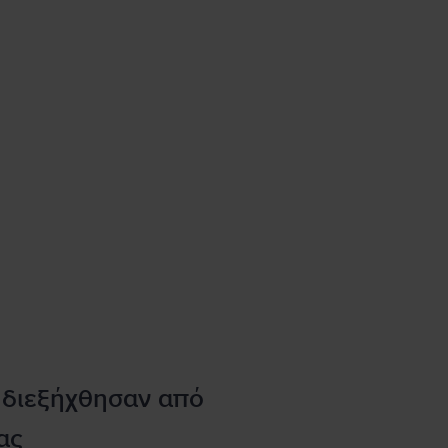
 διεξήχθησαν από
ας