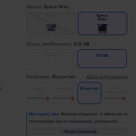
Χρώμα:
Space Gray
Silver
Space
Gray
Χώρος αποθήκευσης:
512 GB
256 GB
512 GB
Κατάσταση:
Εξαιρετικό
Δείτε λεπτομέρειες
Καλό
Πολύ καλό
Σαν
Εξαιρετικό
καινούργιο
Ειδοποίησε με!
Ειδοποίησε με!
Ειδοποίησε με!
Εξωτερική όψη:
Φαίνεται εξαιρετικό. Η οθόνη και το
πληκτρολόγιο έχουν επιφανειακές γρατσουνιές.
Άριστη λειτουργία