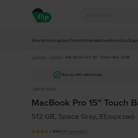
Smartphone
Laptops
Tablets
Smartwatches
Κονσόλες
Συχν
Laptops
Apple
/
MacBook Pro 15″ Touch Bar 2018
/
Έως και 40% φθηνότερα
Laptop Apple
MacBook Pro 15″ Touch B
512 GB, Space Gray, Εξαιρετικό
4.8
4413
κριτικές