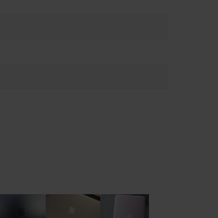
ώσετε τον κίνδυνο υπερθέρμανσης ή τραυματισμών που
ειρίζεστε με προσοχή. Όποτε είναι δυνατόν, αποφύγετε
υργία ή τη σύνδεση σε πηγή τροφοδοσίας. Το MacBook περιέχει
ι να επηρεάσουν τη λειτουργία ιατρικών συσκευών.
ειες στο:
https://support.apple.com/en-ca/guide/macbook-