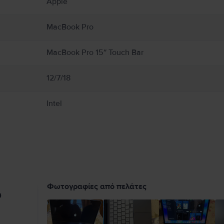
Apple
Book από υγρασία, ή καιρικά φαινόμενα όπως βροχή, χιόνι και ομίχλη. Για να μει
 αερισμό γύρω από το MacBook και τον προσαρμογέα τροφοδοτικού του και να τα χ
εταμένη επαφή με τη συσκευή ή τον προσαρμογέα τροφοδοτικού της κατά τη λειτο
MacBook Pro
εκτρομαγνητικά πεδία. Αυτοί οι μαγνήτες και τα ηλεκτρομαγνητικά πεδία ενδέχετα
ικής σας συσκευής για πληροφορίες σχετικά με τη συσκευή σας. Πλήρεις λεπτομέρ
MacBook Pro 15″ Touch Bar
12/7/18
Intel
Φωτογραφίες από πελάτες
υ