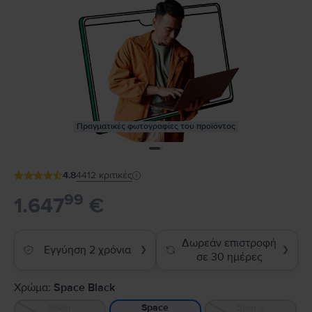
Πραγματικές φωτογραφίες του προϊόντος
4.8
4412
κριτικές
99
1.647
€
Δωρεάν επιστροφή
Εγγύηση 2 χρόνια
❯
❯
σε 30 ημέρες
Χρώμα:
Space Black
Silver
Space
Space