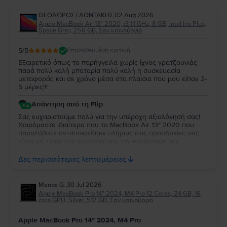
ΘΕΟΔΩΡΟΣ ΓΔΟΝΤΑΚΗΣ
,
02 Aug 2026
Apple MacBook Air 13″ 2020, i3 1.1 GHz, 8 GB, Intel Iris Plus,
Space Gray, 256 GB, Σαν καινούργιο
5
/5
Επαληθευμένη κριτική
Εξαιρετικό όπως το παρήγγειλα χωρίς ίχνος γρατζουνιάς
παρά πολύ καλή μπαταρία πολύ καλή η συσκευασία
μεταφοράς και σε χρόνο μέσα στα πλαίσια που μου είπαν 2-
5 μέρες!!!
Απάντηση από τη Flip
Σας ευχαριστούμε πολύ για την υπέροχη αξιολόγησή σας!
Χαιρόμαστε ιδιαίτερα που το MacBook Air 13″ 2020 που
παραλάβατε ανταποκρίθηκε πλήρως στις προσδοκίες σας,
τόσο ως προς την εμφάνιση και την κατάσταση της
μπαταρίας, όσο και ως προς τη συσκευασία και τον χρόνο
παράδοσης. Σας ευχαριστούμε για την εμπιστοσύνη σας και
Δες περισσότερες λεπτομέρειες
ευχόμαστε να το χαρείτε!
Manos G.
,
30 Jul 2026
Apple MacBook Pro 14″ 2024, M4 Pro 12 Cores, 24 GB, 16
core GPU, Silver, 512 GB, Σαν καινούργιο
Apple MacBook Pro 14″ 2024, M4 Pro