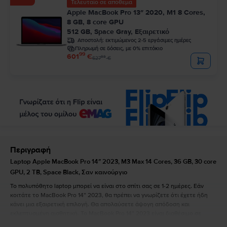
Τελευταίο σε απόθεμα
Apple MacBook Pro 13″ 2020, M1 8 Cores,
8 GB, 8 core GPU
512 GB, Space Gray, Εξαιρετικό
Αποστολή:
εκτιμώμενος 2-5 εργάσιμες ημέρες
Πληρωμή σε δόσεις, με 0% επιτόκιο
99
601
€
99
627
€
Περιγραφή
Laptop Apple MacBook Pro 14″ 2023, M3 Max 14 Cores, 36 GB, 30 core
GPU, 2 TB, Space Black, Σαν καινούργιο
Το πολυπόθητο laptop μπορεί να είναι στο σπίτι σας σε 1-2 ημέρες. Εάν
κοιτάτε το MacBook Pro 14” 2023, θα πρέπει να γνωρίζετε ότι έχετε ήδη
κάνει μια εξαιρετική επιλογή. Θα απολαύσετε άψογη απόδοση και
εκλεπτυσμένη αισθητική. Το MacBook Pro 14” 2023 είναι διαθέσιμο σε
silver και space grey και έχει τις ακόλουθες διαστάσεις: 1,55 cm πάχος,