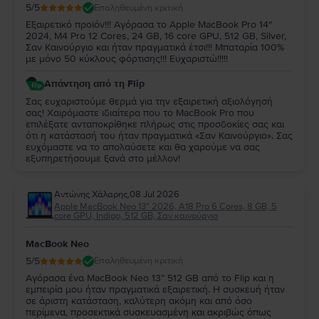
5
/5
Επαληθευμένη κριτική
Εξαιρετικό προϊόν!!! Αγόρασα το Apple MacBook Pro 14″
2024, M4 Pro 12 Cores, 24 GB, 16 core GPU, 512 GB, Silver,
Σαν Καινούργιο και ήταν πραγματικά έτσι!!! Μπαταρία 100%
με μόνο 50 κύκλους φόρτισης!!! Ευχαριστώ!!!!!
Απάντηση από τη Flip
Σας ευχαριστούμε θερμά για την εξαιρετική αξιολόγησή
σας! Χαιρόμαστε ιδιαίτερα που το MacBook Pro που
επιλέξατε ανταποκρίθηκε πλήρως στις προσδοκίες σας και
ότι η κατάστασή του ήταν πραγματικά «Σαν Καινούργιο». Σας
ευχόμαστε να το απολαύσετε και θα χαρούμε να σας
εξυπηρετήσουμε ξανά στο μέλλον!
Αντώνης Χάλαρης
,
08 Jul 2026
Apple MacBook Neo 13″ 2026, A18 Pro 6 Cores, 8 GB, 5
core GPU, Indigo, 512 GB, Σαν καινούργιο
MacBook Neo
5
/5
Επαληθευμένη κριτική
Αγόρασα ένα MacBook Neo 13” 512 GB από το Flip και η
εμπειρία μου ήταν πραγματικά εξαιρετική. Η συσκευή ήταν
σε άριστη κατάσταση, καλύτερη ακόμη και από όσο
περίμενα, προσεκτικά συσκευασμένη και ακριβώς όπως