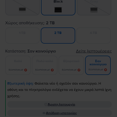
Gray
Black
Χώρος αποθήκευσης:
2 TB
1 TB
4 TB
2 TB
Κατάσταση:
Σαν καινούργιο
Δείτε λεπτομέρειες
Καλό
Πολύ καλό
Εξαιρετικό
Σαν
καινούργιο
Ειδοποίησε με!
Ειδοποίησε με!
Ειδοποίησε με!
Ειδοποίησε με!
Εξωτερική όψη:
Φαίνεται νέο ή σχεδόν σαν καινούργιο. Η
οθόνη και το πληκτρολόγιο ενδέχεται να έχουν μικρά λεπτά ίχνη
χρήσης.
Άριστη λειτουργία
Απόδοση μπαταρίας