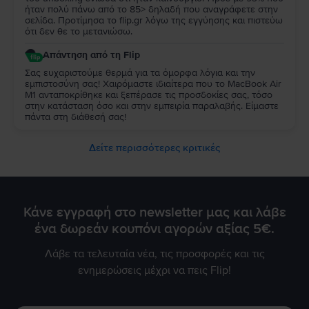
ήταν πολύ πάνω από το 85> δηλαδή που αναγράφετε στην
σελίδα. Προτίμησα το flip.gr λόγω της εγγύησης και πιστεύω
ότι δεν θε το μετανιώσω.
Απάντηση από τη Flip
Σας ευχαριστούμε θερμά για τα όμορφα λόγια και την
εμπιστοσύνη σας! Χαιρόμαστε ιδιαίτερα που το MacBook Air
M1 ανταποκρίθηκε και ξεπέρασε τις προσδοκίες σας, τόσο
στην κατάσταση όσο και στην εμπειρία παραλαβής. Είμαστε
πάντα στη διάθεσή σας!
Δείτε περισσότερες κριτικές
Κάνε εγγραφή στο newsletter μας και λάβε
ένα δωρεάν κουπόνι αγορών αξίας 5€.
Λάβε τα τελευταία νέα, τις προσφορές και τις
ενημερώσεις μέχρι να πεις Flip!