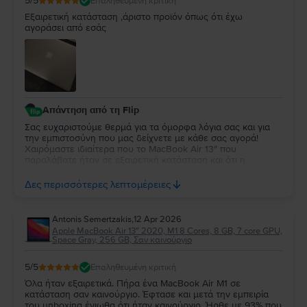
5
/5
Επαληθευμένη κριτική
Εξαιρετική κατάσταση ,άριστο προϊόν όπως ότι έχω
αγοράσει από εσάς
Απάντηση από τη Flip
Σας ευχαριστούμε θερμά για τα όμορφα λόγια σας και για
την εμπιστοσύνη που μας δείχνετε με κάθε σας αγορά!
Χαιρόμαστε ιδιαίτερα που το MacBook Air 13″ που
παραλάβατε ήταν σε εξαιρετική κατάσταση και ότι η
εμπειρία σας συνεχίζει να ανταποκρίνεται στις προσδοκίες
σας. Η διαχρονική σας προτίμηση είναι η μεγαλύτερη
Δες περισσότερες λεπτομέρειες
επιβράβευση για την ομάδα μας. Θα χαρούμε να σας
εξυπηρετήσουμε ξανά στο μέλλον!
Antonis Semertzakis
,
12 Apr 2026
Apple MacBook Air 13″ 2020, M1 8 Cores, 8 GB, 7 core GPU,
Space Gray, 256 GB, Σαν καινούργιο
5
/5
Επαληθευμένη κριτική
Όλα ήταν εξαιρετικά. Πήρα ένα MacBook Air M1 σε
κατάσταση σαν καινούργιο. Έφτασε και μετά την εμπειρία
του unboxing ένιωθα ότι ήταν καινούργιο. Ήρθε με 93% που