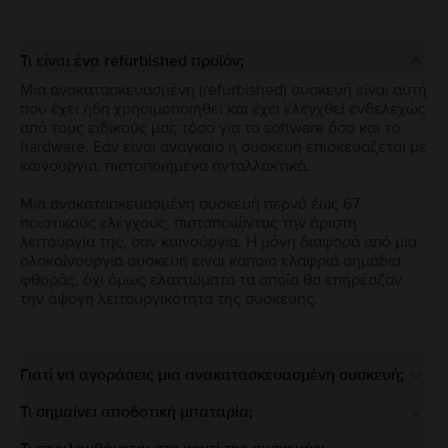
Τι είναι ένα refurbished προϊόν;
Μια ανακατασκευασμένη (refurbished) συσκευή είναι αυτή
που έχει ήδη χρησιμοποιηθεί και έχει ελεγχθεί ενδελεχώς
από τους ειδικούς μας τόσο για το software όσο και το
hardware. Εάν είναι αναγκαίο η συσκευή επισκευάζεται με
καινούργια, πιστοποιημένα ανταλλακτικά.
Μια ανακατασκευασμένη συσκευή περνά έως 67
ποιοτικούς ελέγχους, πιστοποιώντας την άριστη
λειτουργία της, σαν καινούργια. Η μόνη διαφορά από μια
ολοκαίνουργια συσκευή είναι κάποια ελαφριά σημάδια
φθοράς, όχι όμως ελαττώματα τα οποία θα επηρέαζαν
την άψογη λειτουργικότητα της συσκευής.
Γιατί να αγοράσεις μια ανακατασκευασμένη συσκευή;
Τι σημαίνει αποδοτική μπαταρία;