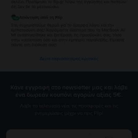
σελίδα. Προτίμησα το flip.gr λόγω της εγγύησης και πιστεύω
ότι δεν θε το μετανιώσω.
Απάντηση από τη Flip
Σας ευχαριστούμε θερμά για τα όμορφα λόγια και την
εμπιστοσύνη σας! Χαιρόμαστε ιδιαίτερα που το MacBook Air
M1 ανταποκρίθηκε και ξεπέρασε τις προσδοκίες σας, τόσο
στην κατάσταση όσο και στην εμπειρία παραλαβής. Είμαστε
πάντα στη διάθεσή σας!
Δείτε περισσότερες κριτικές
Κάνε εγγραφή στο newsletter μας και λάβε
ένα δωρεάν κουπόνι αγορών αξίας 5€.
Λάβε τα τελευταία νέα, τις προσφορές και τις
ενημερώσεις μέχρι να πεις Flip!