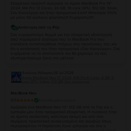
Εξαιρετικό προϊόν!!! Αγόρασα το Apple MacBook Pro 14″
2024, M4 Pro 12 Cores, 24 GB, 16 core GPU, 512 GB, Silver,
Σαν Καινούργιο και ήταν πραγματικά έτσι!!! Μπαταρία 100%
με μόνο 50 κύκλους φόρτισης!!! Ευχαριστώ!!!!!
Απάντηση από τη Flip
Σας ευχαριστούμε θερμά για την εξαιρετική αξιολόγησή
σας! Χαιρόμαστε ιδιαίτερα που το MacBook Pro που
επιλέξατε ανταποκρίθηκε πλήρως στις προσδοκίες σας και
ότι η κατάστασή του ήταν πραγματικά «Σαν Καινούργιο». Σας
ευχόμαστε να το απολαύσετε και θα χαρούμε να σας
εξυπηρετήσουμε ξανά στο μέλλον!
Αντώνης Χάλαρης
,
08 Jul 2026
Apple MacBook Neo 13″ 2026, A18 Pro 6 Cores, 8 GB, 5
core GPU, Indigo, 512 GB, Σαν καινούργιο
MacBook Neo
5
/5
Επαληθευμένη κριτική
Αγόρασα ένα MacBook Neo 13” 512 GB από το Flip και η
εμπειρία μου ήταν πραγματικά εξαιρετική. Η συσκευή ήταν
σε άριστη κατάσταση, καλύτερη ακόμη και από όσο
περίμενα, προσεκτικά συσκευασμένη και ακριβώς όπως
περιγραφόταν. Η παράδοση έγινε γρήγορα και όλη η
διαδικασία αγοράς ήταν απλή, ασφαλής και επαγγελματική.