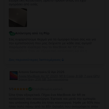
Εξαιρετική κατάσταση ,άριστο προϊόν όπως ότι έχω
αγοράσει από εσάς
Απάντηση από τη Flip
Σας ευχαριστούμε θερμά για τα όμορφα λόγια σας και για
την εμπιστοσύνη που μας δείχνετε με κάθε σας αγορά!
Χαιρόμαστε ιδιαίτερα που το MacBook Air 13″ που
παραλάβατε ήταν σε εξαιρετική κατάσταση και ότι η
εμπειρία σας συνεχίζει να ανταποκρίνεται στις προσδοκίες
σας. Η διαχρονική σας προτίμηση είναι η μεγαλύτερη
Δες περισσότερες λεπτομέρειες
επιβράβευση για την ομάδα μας. Θα χαρούμε να σας
εξυπηρετήσουμε ξανά στο μέλλον!
Antonis Semertzakis
,
12 Apr 2026
Apple MacBook Air 13″ 2020, M1 8 Cores, 8 GB, 7 core GPU,
Space Gray, 256 GB, Σαν καινούργιο
5
/5
Επαληθευμένη κριτική
Όλα ήταν εξαιρετικά. Πήρα ένα MacBook Air M1 σε
κατάσταση σαν καινούργιο. Έφτασε και μετά την εμπειρία
του unboxing ένιωθα ότι ήταν καινούργιο. Ήρθε με 93% που
ήταν πολύ πάνω από το 85> δηλαδή που αναγράφετε στην