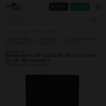
Πούλησε
Αγόρασε
Laptops
/
Apple
/
MacBook Pro 14″ 2023
Έως και 40%
Εγγύηση 2
Δωρεάν επιστροφή 30
φθηνότερα
χρόνια
ημέρες
Laptop Apple
MacBook Pro 14″ 2023, M2 Max 12 Cores,
32 GB, 38 core GPU
1 TB, Silver, Σαν καινούργιο