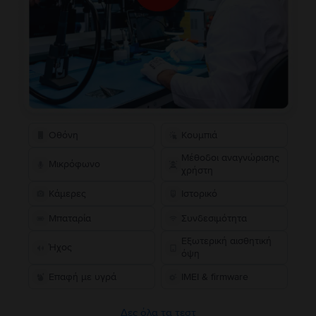
Οθόνη
Κουμπιά
Μέθοδοι αναγνώρισης
Μικρόφωνο
χρήστη
Κάμερες
Ιστορικό
Μπαταρία
Συνδεσιμότητα
Εξωτερική αισθητική
Ήχος
όψη
Επαφή με υγρά
IMEI & firmware
Δες όλα τα τεστ