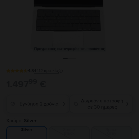
Πραγματικές φωτογραφίες του προϊόντος
4.8
4412
κριτικές
99
1.497
€
Δωρεάν επιστροφή
Εγγύηση 2 χρόνια
❯
❯
σε 30 ημέρες
Χρώμα:
Silver
Space
Space
Silver
Black
Gray