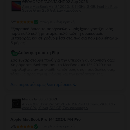
ΘΕΟΔΩΡΟΣ ΓΔΟΝΤΑΚΗΣ
,
02 Aug 2026
Apple MacBook Air 13″ 2020, i3 1.1 GHz, 8 GB, Intel Iris Plus,
Space Gray, 256 GB, Σαν καινούργιο
5
/5
Επαληθευμένη κριτική
Εξαιρετικό όπως το παρήγγειλα χωρίς ίχνος γρατζουνιάς
παρά πολύ καλή μπαταρία πολύ καλή η συσκευασία
μεταφοράς και σε χρόνο μέσα στα πλαίσια που μου είπαν 2-
5 μέρες!!!
Απάντηση από τη Flip
Σας ευχαριστούμε πολύ για την υπέροχη αξιολόγησή σας!
Χαιρόμαστε ιδιαίτερα που το MacBook Air 13″ 2020 που
παραλάβατε ανταποκρίθηκε πλήρως στις προσδοκίες σας,
τόσο ως προς την εμφάνιση και την κατάσταση της
μπαταρίας, όσο και ως προς τη συσκευασία και τον χρόνο
παράδοσης. Σας ευχαριστούμε για την εμπιστοσύνη σας και
Δες περισσότερες λεπτομέρειες
ευχόμαστε να το χαρείτε!
Manos G.
,
30 Jul 2026
Apple MacBook Pro 14″ 2024, M4 Pro 12 Cores, 24 GB, 16
core GPU, Silver, 512 GB, Σαν καινούργιο
Apple MacBook Pro 14″ 2024, M4 Pro
5
/5
Επαληθευμένη κριτική