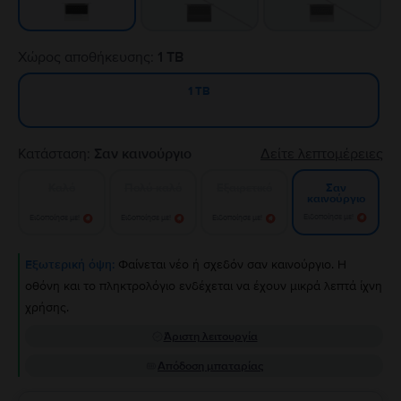
Χώρος αποθήκευσης:
1 TB
1 TB
Κατάσταση:
Σαν καινούργιο
Δείτε λεπτομέρειες
Καλό
Πολύ καλό
Εξαιρετικό
Σαν
καινούργιο
Ειδοποίησε με!
Ειδοποίησε με!
Ειδοποίησε με!
Ειδοποίησε με!
Εξωτερική όψη:
Φαίνεται νέο ή σχεδόν σαν καινούργιο. Η
οθόνη και το πληκτρολόγιο ενδέχεται να έχουν μικρά λεπτά ίχνη
χρήσης.
Άριστη λειτουργία
Απόδοση μπαταρίας