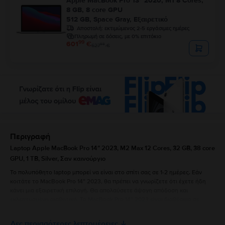
Apple MacBook Pro 13″ 2020, M1 8 Cores,
8 GB, 8 core GPU
512 GB, Space Gray, Εξαιρετικό
Αποστολή:
εκτιμώμενος 2-5 εργάσιμες ημέρες
Πληρωμή σε δόσεις, με 0% επιτόκιο
99
601
€
99
627
€
Περιγραφή
Laptop Apple MacBook Pro 14″ 2023, M2 Max 12 Cores, 32 GB, 38 core
GPU, 1 TB, Silver, Σαν καινούργιο
Το πολυπόθητο laptop μπορεί να είναι στο σπίτι σας σε 1-2 ημέρες. Εάν
κοιτάτε το MacBook Pro 14” 2023, θα πρέπει να γνωρίζετε ότι έχετε ήδη
κάνει μια εξαιρετική επιλογή. Θα απολαύσετε άψογη απόδοση και
εκλεπτυσμένη αισθητική. Το MacBook Pro 14” 2023 είναι διαθέσιμο σε
silver και space grey και έχει τις ακόλουθες διαστάσεις: 1,55 cm πάχος,
31,26 cm μήκος, 22,12 cm πλάτος και δύο επιλογές βάρους (1,60 kg για το
Δες περισσότερες λεπτομέρειες