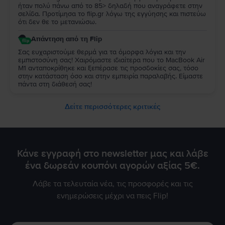
ήταν πολύ πάνω από το 85> δηλαδή που αναγράφετε στην
σελίδα. Προτίμησα το flip.gr λόγω της εγγύησης και πιστεύω
ότι δεν θε το μετανιώσω.
Απάντηση από τη Flip
Σας ευχαριστούμε θερμά για τα όμορφα λόγια και την
εμπιστοσύνη σας! Χαιρόμαστε ιδιαίτερα που το MacBook Air
M1 ανταποκρίθηκε και ξεπέρασε τις προσδοκίες σας, τόσο
στην κατάσταση όσο και στην εμπειρία παραλαβής. Είμαστε
πάντα στη διάθεσή σας!
Δείτε περισσότερες κριτικές
Κάνε εγγραφή στο newsletter μας και λάβε
ένα δωρεάν κουπόνι αγορών αξίας 5€.
Λάβε τα τελευταία νέα, τις προσφορές και τις
ενημερώσεις μέχρι να πεις Flip!