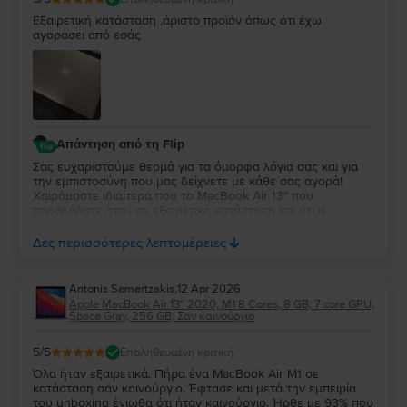
Εξαιρετική κατάσταση ,άριστο προϊόν όπως ότι έχω
αγοράσει από εσάς
Απάντηση από τη Flip
Σας ευχαριστούμε θερμά για τα όμορφα λόγια σας και για
την εμπιστοσύνη που μας δείχνετε με κάθε σας αγορά!
Χαιρόμαστε ιδιαίτερα που το MacBook Air 13″ που
παραλάβατε ήταν σε εξαιρετική κατάσταση και ότι η
εμπειρία σας συνεχίζει να ανταποκρίνεται στις προσδοκίες
σας. Η διαχρονική σας προτίμηση είναι η μεγαλύτερη
Δες περισσότερες λεπτομέρειες
επιβράβευση για την ομάδα μας. Θα χαρούμε να σας
εξυπηρετήσουμε ξανά στο μέλλον!
Antonis Semertzakis
,
12 Apr 2026
Apple MacBook Air 13″ 2020, M1 8 Cores, 8 GB, 7 core GPU,
Space Gray, 256 GB, Σαν καινούργιο
5
/5
Επαληθευμένη κριτική
Όλα ήταν εξαιρετικά. Πήρα ένα MacBook Air M1 σε
κατάσταση σαν καινούργιο. Έφτασε και μετά την εμπειρία
του unboxing ένιωθα ότι ήταν καινούργιο. Ήρθε με 93% που