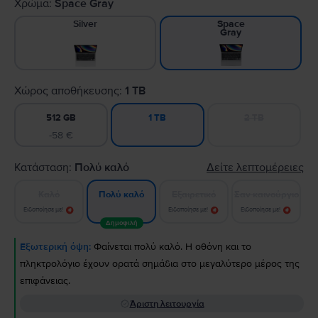
Χρώμα:
Space Gray
Silver
Space
Gray
Χώρος αποθήκευσης:
1 TB
512 GB
2 TB
1 TB
-58 €
Κατάσταση:
Πολύ καλό
Δείτε λεπτομέρειες
Καλό
Εξαιρετικό
Σαν καινούργιο
Πολύ καλό
Ειδοποίησε με!
Ειδοποίησε με!
Ειδοποίησε με!
Δημοφιλή
Εξωτερική όψη:
Φαίνεται πολύ καλό. Η οθόνη και το
πληκτρολόγιο έχουν ορατά σημάδια στο μεγαλύτερο μέρος της
επιφάνειας.
Άριστη λειτουργία