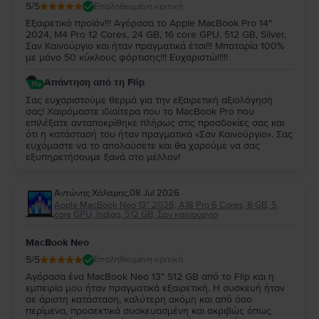
5
/5
Επαληθευμένη κριτική
Εξαιρετικό προϊόν!!! Αγόρασα το Apple MacBook Pro 14″
2024, M4 Pro 12 Cores, 24 GB, 16 core GPU, 512 GB, Silver,
Σαν Καινούργιο και ήταν πραγματικά έτσι!!! Μπαταρία 100%
με μόνο 50 κύκλους φόρτισης!!! Ευχαριστώ!!!!!
Απάντηση από τη Flip
Σας ευχαριστούμε θερμά για την εξαιρετική αξιολόγησή
σας! Χαιρόμαστε ιδιαίτερα που το MacBook Pro που
επιλέξατε ανταποκρίθηκε πλήρως στις προσδοκίες σας και
ότι η κατάστασή του ήταν πραγματικά «Σαν Καινούργιο». Σας
ευχόμαστε να το απολαύσετε και θα χαρούμε να σας
εξυπηρετήσουμε ξανά στο μέλλον!
Αντώνης Χάλαρης
,
08 Jul 2026
Apple MacBook Neo 13″ 2026, A18 Pro 6 Cores, 8 GB, 5
core GPU, Indigo, 512 GB, Σαν καινούργιο
MacBook Neo
5
/5
Επαληθευμένη κριτική
Αγόρασα ένα MacBook Neo 13” 512 GB από το Flip και η
εμπειρία μου ήταν πραγματικά εξαιρετική. Η συσκευή ήταν
σε άριστη κατάσταση, καλύτερη ακόμη και από όσο
περίμενα, προσεκτικά συσκευασμένη και ακριβώς όπως