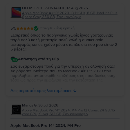
ΘΕΟΔΩΡΟΣ ΓΔΟΝΤΑΚΗΣ
,
02 Aug 2026
Apple MacBook Air 13″ 2020, i3 1.1 GHz, 8 GB, Intel Iris Plus,
Space Gray, 256 GB, Σαν καινούργιο
5
/5
Επαληθευμένη κριτική
Εξαιρετικό όπως το παρήγγειλα χωρίς ίχνος γρατζουνιάς
παρά πολύ καλή μπαταρία πολύ καλή η συσκευασία
μεταφοράς και σε χρόνο μέσα στα πλαίσια που μου είπαν 2-
5 μέρες!!!
Απάντηση από τη Flip
Σας ευχαριστούμε πολύ για την υπέροχη αξιολόγησή σας!
Χαιρόμαστε ιδιαίτερα που το MacBook Air 13″ 2020 που
παραλάβατε ανταποκρίθηκε πλήρως στις προσδοκίες σας,
τόσο ως προς την εμφάνιση και την κατάσταση της
μπαταρίας, όσο και ως προς τη συσκευασία και τον χρόνο
παράδοσης. Σας ευχαριστούμε για την εμπιστοσύνη σας και
Δες περισσότερες λεπτομέρειες
ευχόμαστε να το χαρείτε!
Manos G.
,
30 Jul 2026
Apple MacBook Pro 14″ 2024, M4 Pro 12 Cores, 24 GB, 16
core GPU, Silver, 512 GB, Σαν καινούργιο
Apple MacBook Pro 14″ 2024, M4 Pro