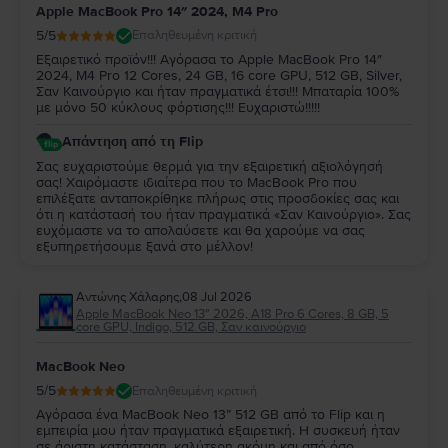
Apple MacBook Pro 14″ 2024, M4 Pro
5
/5
Επαληθευμένη κριτική
Εξαιρετικό προϊόν!!! Αγόρασα το Apple MacBook Pro 14″
2024, M4 Pro 12 Cores, 24 GB, 16 core GPU, 512 GB, Silver,
Σαν Καινούργιο και ήταν πραγματικά έτσι!!! Μπαταρία 100%
με μόνο 50 κύκλους φόρτισης!!! Ευχαριστώ!!!!!
Απάντηση από τη Flip
Σας ευχαριστούμε θερμά για την εξαιρετική αξιολόγησή
σας! Χαιρόμαστε ιδιαίτερα που το MacBook Pro που
επιλέξατε ανταποκρίθηκε πλήρως στις προσδοκίες σας και
ότι η κατάστασή του ήταν πραγματικά «Σαν Καινούργιο». Σας
ευχόμαστε να το απολαύσετε και θα χαρούμε να σας
εξυπηρετήσουμε ξανά στο μέλλον!
Αντώνης Χάλαρης
,
08 Jul 2026
Apple MacBook Neo 13″ 2026, A18 Pro 6 Cores, 8 GB, 5
core GPU, Indigo, 512 GB, Σαν καινούργιο
MacBook Neo
5
/5
Επαληθευμένη κριτική
Αγόρασα ένα MacBook Neo 13” 512 GB από το Flip και η
εμπειρία μου ήταν πραγματικά εξαιρετική. Η συσκευή ήταν
σε άριστη κατάσταση, καλύτερη ακόμη και από όσο