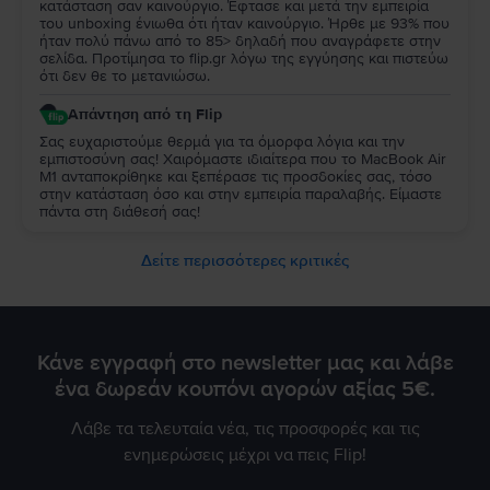
κατάσταση σαν καινούργιο. Έφτασε και μετά την εμπειρία
του unboxing ένιωθα ότι ήταν καινούργιο. Ήρθε με 93% που
ήταν πολύ πάνω από το 85> δηλαδή που αναγράφετε στην
σελίδα. Προτίμησα το flip.gr λόγω της εγγύησης και πιστεύω
ότι δεν θε το μετανιώσω.
Απάντηση από τη Flip
Σας ευχαριστούμε θερμά για τα όμορφα λόγια και την
εμπιστοσύνη σας! Χαιρόμαστε ιδιαίτερα που το MacBook Air
M1 ανταποκρίθηκε και ξεπέρασε τις προσδοκίες σας, τόσο
στην κατάσταση όσο και στην εμπειρία παραλαβής. Είμαστε
πάντα στη διάθεσή σας!
Δείτε περισσότερες κριτικές
Κάνε εγγραφή στο newsletter μας και λάβε
ένα δωρεάν κουπόνι αγορών αξίας 5€.
Λάβε τα τελευταία νέα, τις προσφορές και τις
ενημερώσεις μέχρι να πεις Flip!