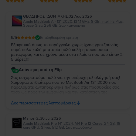
ΘΕΟΔΩΡΟΣ ΓΔΟΝΤΑΚΗΣ
,
02 Aug 2026
Apple MacBook Air 13″ 2020, i3 1.1 GHz, 8 GB, Intel Iris Plus,
Space Gray, 256 GB, Σαν καινούργιο
5
/5
Επαληθευμένη κριτική
Εξαιρετικό όπως το παρήγγειλα χωρίς ίχνος γρατζουνιάς
παρά πολύ καλή μπαταρία πολύ καλή η συσκευασία
μεταφοράς και σε χρόνο μέσα στα πλαίσια που μου είπαν 2-
5 μέρες!!!
Απάντηση από τη Flip
Σας ευχαριστούμε πολύ για την υπέροχη αξιολόγησή σας!
Χαιρόμαστε ιδιαίτερα που το MacBook Air 13″ 2020 που
παραλάβατε ανταποκρίθηκε πλήρως στις προσδοκίες σας,
τόσο ως προς την εμφάνιση και την κατάσταση της
μπαταρίας, όσο και ως προς τη συσκευασία και τον χρόνο
παράδοσης. Σας ευχαριστούμε για την εμπιστοσύνη σας και
Δες περισσότερες λεπτομέρειες
ευχόμαστε να το χαρείτε!
Manos G.
,
30 Jul 2026
Apple MacBook Pro 14″ 2024, M4 Pro 12 Cores, 24 GB, 16
core GPU, Silver, 512 GB, Σαν καινούργιο