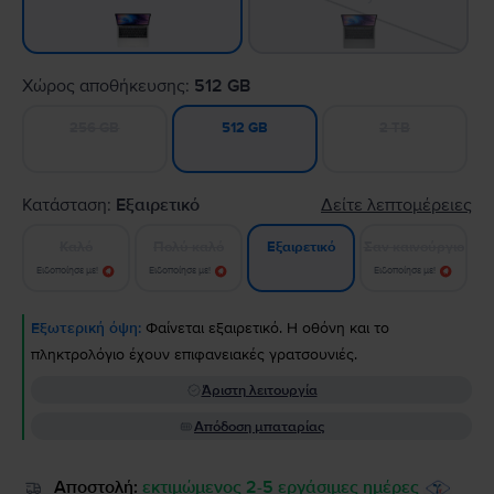
Χώρος αποθήκευσης:
512 GB
256 GB
2 TB
512 GB
Κατάσταση:
Εξαιρετικό
Δείτε λεπτομέρειες
Καλό
Πολύ καλό
Σαν καινούργιο
Εξαιρετικό
Ειδοποίησε με!
Ειδοποίησε με!
Ειδοποίησε με!
Εξωτερική όψη:
Φαίνεται εξαιρετικό. Η οθόνη και το
πληκτρολόγιο έχουν επιφανειακές γρατσουνιές.
Άριστη λειτουργία
Απόδοση μπαταρίας
Αποστολή:
εκτιμώμενος 2-5 εργάσιμες ημέρες