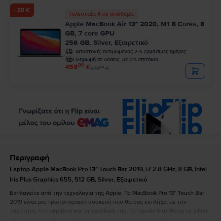
- 20 €
Τελευταία 4 σε απόθεμα
Apple MacBook Air 13″ 2020, M1 8 Cores, 8
GB, 7 core GPU
256 GB, Silver, Εξαιρετικό
Αποστολή:
εκτιμώμενος 2-5 εργάσιμες ημέρες
Πληρωμή σε δόσεις, με 0% επιτόκιο
99
459
€
99
479
€
Περιγραφή
Laptop Apple MacBook Pro 13″ Touch Bar 2019, i7 2.8 GHz, 8 GB, Intel
Iris Plus Graphics 655, 512 GB, Silver, Εξαιρετικό
Εκπλαγείτε από την τεχνολογία της Apple. Το MacBook Pro 13" Touch Bar
2019 είναι μια πρωτοποριακή συσκευή που θα σας εκπλήξει με την
ταχύτητα, την ακρίβεια και τη σχεδίασή της. Το προϊόν διατίθεται σε silver
και space grey και έχει τέλειες διαστάσεις τόσο για το γραφείο όσο και για