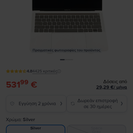
Πραγματικές φωτογραφίες του προϊόντος
4.8
4425
κριτικές
99
Δόσεις από
531
€
29,29
€
/
μήνα
Δωρεάν επιστροφή
Εγγύηση 2 χρόνια
❯
❯
σε 30 ημέρες
Χρώμα:
Silver
Space
Silver
Gray