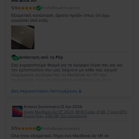
MacBook Air
και θα είναι μεγάλη μας χαρά να σας εξυπηρετήσουμε ξανά
στο μέλλον!
5
/5
Επαληθευμένη κριτική
Εξαιρετική κατάσταση ,άριστο προϊόν όπως ότι έχω
αγοράσει από εσάς
Απάντηση από τη Flip
Σας ευχαριστούμε θερμά για τα όμορφα λόγια σας και για
την εμπιστοσύνη που μας δείχνετε με κάθε σας αγορά!
Χαιρόμαστε ιδιαίτερα που το MacBook Air 13″ που
παραλάβατε ήταν σε εξαιρετική κατάσταση και ότι η
εμπειρία σας συνεχίζει να ανταποκρίνεται στις προσδοκίες
σας. Η διαχρονική σας προτίμηση είναι η μεγαλύτερη
Δες περισσότερες λεπτομέρειες
επιβράβευση για την ομάδα μας. Θα χαρούμε να σας
εξυπηρετήσουμε ξανά στο μέλλον!
Antonis Semertzakis
,
12 Apr 2026
Apple MacBook Air 13″ 2020, M1 8 Cores, 8 GB, 7 core GPU,
Space Gray, 256 GB, Σαν καινούργιο
5
/5
Επαληθευμένη κριτική
Όλα ήταν εξαιρετικά. Πήρα ένα MacBook Air M1 σε