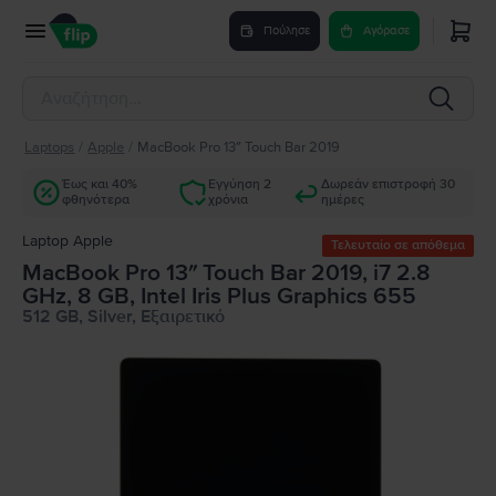
Πούλησε
Αγόρασε
Laptops
/
Apple
/
MacBook Pro 13″ Touch Bar 2019
Έως και 40%
Εγγύηση 2
Δωρεάν επιστροφή 30
φθηνότερα
χρόνια
ημέρες
Laptop Apple
Τελευταίο σε απόθεμα
MacBook Pro 13″ Touch Bar 2019, i7 2.8
GHz, 8 GB, Intel Iris Plus Graphics 655
512 GB, Silver, Εξαιρετικό