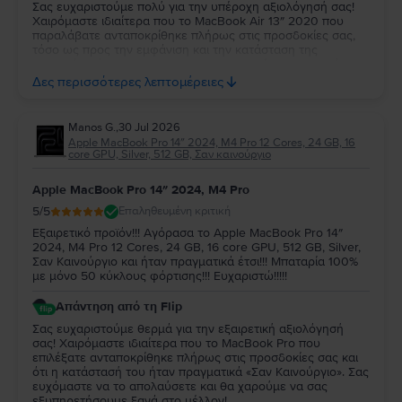
Σας ευχαριστούμε πολύ για την υπέροχη αξιολόγησή σας!
Χαιρόμαστε ιδιαίτερα που το MacBook Air 13″ 2020 που
παραλάβατε ανταποκρίθηκε πλήρως στις προσδοκίες σας,
τόσο ως προς την εμφάνιση και την κατάσταση της
μπαταρίας, όσο και ως προς τη συσκευασία και τον χρόνο
παράδοσης. Σας ευχαριστούμε για την εμπιστοσύνη σας και
Δες περισσότερες λεπτομέρειες
ευχόμαστε να το χαρείτε!
Manos G.
,
30 Jul 2026
Apple MacBook Pro 14″ 2024, M4 Pro 12 Cores, 24 GB, 16
core GPU, Silver, 512 GB, Σαν καινούργιο
Apple MacBook Pro 14″ 2024, M4 Pro
5
/5
Επαληθευμένη κριτική
Εξαιρετικό προϊόν!!! Αγόρασα το Apple MacBook Pro 14″
2024, M4 Pro 12 Cores, 24 GB, 16 core GPU, 512 GB, Silver,
Σαν Καινούργιο και ήταν πραγματικά έτσι!!! Μπαταρία 100%
με μόνο 50 κύκλους φόρτισης!!! Ευχαριστώ!!!!!
Απάντηση από τη Flip
Σας ευχαριστούμε θερμά για την εξαιρετική αξιολόγησή
σας! Χαιρόμαστε ιδιαίτερα που το MacBook Pro που
επιλέξατε ανταποκρίθηκε πλήρως στις προσδοκίες σας και
ότι η κατάστασή του ήταν πραγματικά «Σαν Καινούργιο». Σας
ευχόμαστε να το απολαύσετε και θα χαρούμε να σας
εξυπηρετήσουμε ξανά στο μέλλον!