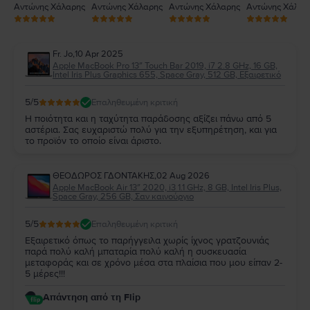
Αντώνης Χάλαρης
Αντώνης Χάλαρης
Αντώνης Χάλαρης
Αντώνης Χάλαρ
Fr. Jo
,
10 Apr 2025
Apple MacBook Pro 13″ Touch Bar 2019, i7 2.8 GHz, 16 GB,
Intel Iris Plus Graphics 655, Space Gray, 512 GB, Εξαιρετικό
5
/5
Επαληθευμένη κριτική
Η ποιότητα και η ταχύτητα παράδοσης αξίζει πάνω από 5
αστέρια. Σας ευχαριστώ πολύ για την εξυπηρέτηση, και για
το προϊόν το οποίο είναι άριστο.
ΘΕΟΔΩΡΟΣ ΓΔΟΝΤΑΚΗΣ
,
02 Aug 2026
Apple MacBook Air 13″ 2020, i3 1.1 GHz, 8 GB, Intel Iris Plus,
Space Gray, 256 GB, Σαν καινούργιο
5
/5
Επαληθευμένη κριτική
Εξαιρετικό όπως το παρήγγειλα χωρίς ίχνος γρατζουνιάς
παρά πολύ καλή μπαταρία πολύ καλή η συσκευασία
μεταφοράς και σε χρόνο μέσα στα πλαίσια που μου είπαν 2-
5 μέρες!!!
Απάντηση από τη Flip