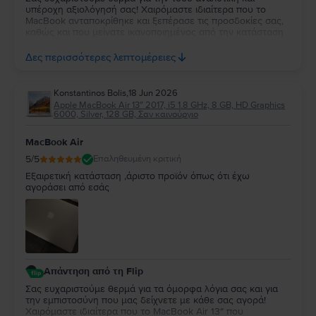
υπέροχη αξιολόγησή σας! Χαιρόμαστε ιδιαίτερα που το
MacBook ανταποκρίθηκε και ξεπέρασε τις προσδοκίες σας,
καθώς και που μείνατε ικανοποιημένος από την κατάσταση
της συσκευής, τη γρήγορη παράδοση και τη συνολική
εμπειρία αγοράς. Τα λόγια σας για την ομάδα μας και την
Δες περισσότερες λεπτομέρειες
εξυπηρέτηση που λάβατε μας τιμούν ιδιαίτερα και
αποτελούν το μεγαλύτερο κίνητρο να συνεχίζουμε να
προσφέρουμε προϊόντα και υπηρεσίες υψηλής ποιότητας.
Konstantinos Bolis
,
18 Jun 2026
Μας χαροποιεί ακόμη περισσότερο το γεγονός ότι
Apple MacBook Air 13″ 2017, i5 1.8 GHz, 8 GB, HD Graphics
κερδίσαμε την εμπιστοσύνη σας και ότι μας επιλέγετε ξανά
6000, Silver, 128 GB, Σαν καινούργιο
για τις επόμενες αγορές σας. Σας ευχαριστούμε θερμά για
τη στήριξη και τη σύστασή σας. Να χαρείτε το MacBook σας
MacBook Air
και θα είναι μεγάλη μας χαρά να σας εξυπηρετήσουμε ξανά
στο μέλλον!
5
/5
Επαληθευμένη κριτική
Εξαιρετική κατάσταση ,άριστο προϊόν όπως ότι έχω
αγοράσει από εσάς
Απάντηση από τη Flip
Σας ευχαριστούμε θερμά για τα όμορφα λόγια σας και για
την εμπιστοσύνη που μας δείχνετε με κάθε σας αγορά!
Χαιρόμαστε ιδιαίτερα που το MacBook Air 13″ που