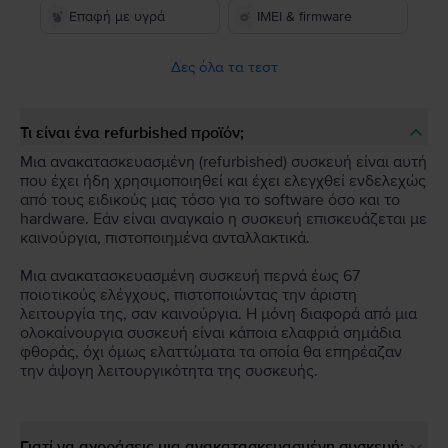
Επαφή με υγρά
IMEI & firmware
Δες όλα τα τεστ
Τι είναι ένα refurbished προϊόν;
Μια ανακατασκευασμένη (refurbished) συσκευή είναι αυτή
που έχει ήδη χρησιμοποιηθεί και έχει ελεγχθεί ενδελεχώς
από τους ειδικούς μας τόσο για το software όσο και το
hardware. Εάν είναι αναγκαίο η συσκευή επισκευάζεται με
καινούργια, πιστοποιημένα ανταλλακτικά.
Μια ανακατασκευασμένη συσκευή περνά έως 67
ποιοτικούς ελέγχους, πιστοποιώντας την άριστη
λειτουργία της, σαν καινούργια. Η μόνη διαφορά από μια
ολοκαίνουργια συσκευή είναι κάποια ελαφριά σημάδια
φθοράς, όχι όμως ελαττώματα τα οποία θα επηρέαζαν
την άψογη λειτουργικότητα της συσκευής.
Γιατί να αγοράσεις μια ανακατασκευασμένη συσκευή;