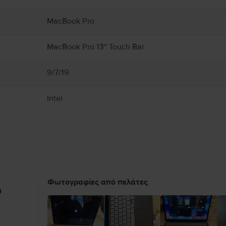
 αερισμό γύρω από το MacBook και τον προσαρμογέα τροφοδοτικού του και να τα χ
εταμένη επαφή με τη συσκευή ή τον προσαρμογέα τροφοδοτικού της κατά τη λειτο
MacBook Pro
εκτρομαγνητικά πεδία. Αυτοί οι μαγνήτες και τα ηλεκτρομαγνητικά πεδία ενδέχετα
ικής σας συσκευής για πληροφορίες σχετικά με τη συσκευή σας. Πλήρεις λεπτομέρ
MacBook Pro 13″ Touch Bar
9/7/19
Intel
Φωτογραφίες από πελάτες
υ