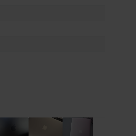
ειρίζεστε με προσοχή. Όποτε είναι δυνατόν, αποφύγετε
υργία ή τη σύνδεση σε πηγή τροφοδοσίας. Το MacBook περιέχει
ι να επηρεάσουν τη λειτουργία ιατρικών συσκευών.
ειες στο:
https://support.apple.com/en-ca/guide/macbook-