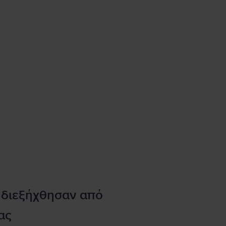
 διεξήχθησαν από
ας