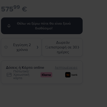
99
575
€
Θέλω να ξέρω πότε θα είναι ξανά
διαθέσιμο!
Δωρεάν
Εγγύηση 2
επιστροφή σε 30
❯
❯
χρόνια
ημέρες
Δόσεις ή Κάρτα online
λεπτομέρειες
Πιστωτική/
Χρεωστική
κάρτα