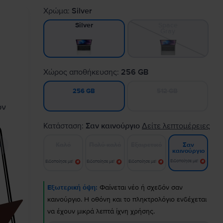
Χρώμα:
Silver
Space
Silver
Gray
Χώρος αποθήκευσης:
256 GB
512 GB
256 GB
Κατάσταση:
Σαν καινούργιο
Δείτε λεπτομέρειες
Καλό
Πολύ καλό
Εξαιρετικό
Σαν
καινούργιο
Ειδοποίησε με!
Ειδοποίησε με!
Ειδοποίησε με!
Ειδοποίησε με!
Εξωτερική όψη:
Φαίνεται νέο ή σχεδόν σαν
καινούργιο. Η οθόνη και το πληκτρολόγιο ενδέχεται
να έχουν μικρά λεπτά ίχνη χρήσης.