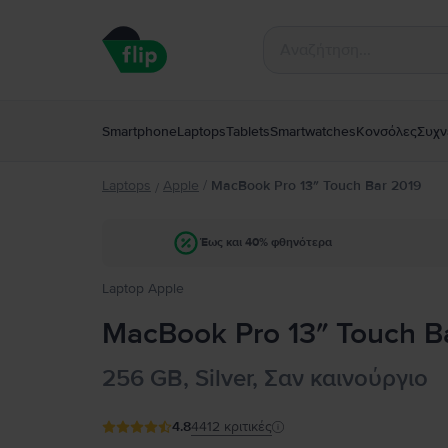
Smartphone
Laptops
Tablets
Smartwatches
Κονσόλες
Συχν
Laptops
Apple
/
MacBook Pro 13″ Touch Bar 2019
/
Έως και 40% φθηνότερα
Laptop Apple
MacBook Pro 13″ Touch Bar
256 GB, Silver, Σαν καινούργιο
4.8
4412
κριτικές