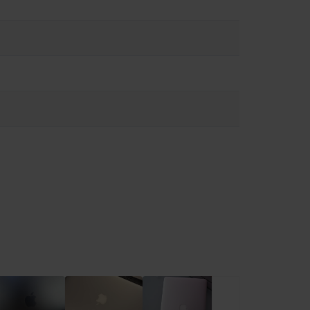
ώσετε τον κίνδυνο υπερθέρμανσης ή τραυματισμών που
ειρίζεστε με προσοχή. Όποτε είναι δυνατόν, αποφύγετε
υργία ή τη σύνδεση σε πηγή τροφοδοσίας. Το MacBook περιέχει
ι να επηρεάσουν τη λειτουργία ιατρικών συσκευών.
ειες στο:
https://support.apple.com/en-ca/guide/macbook-