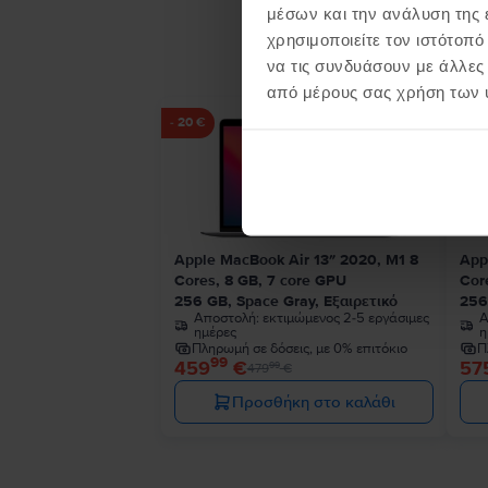
μέσων και την ανάλυση της
Προϊ
χρησιμοποιείτε τον ιστότοπ
να τις συνδυάσουν με άλλες
από μέρους σας χρήση των 
- 20 €
- 24 
Apple MacBook Air 13″ 2020, M1 8
App
Cores, 8 GB, 7 core GPU
Cor
256 GB, Space Gray, Εξαιρετικό
256
Αποστολή:
εκτιμώμενος 2-5 εργάσιμες
Α
ημέρες
η
Πληρωμή σε δόσεις, με 0% επιτόκιο
Π
99
459
€
57
99
479
€
Προσθήκη στο καλάθι