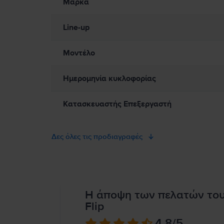
Μάρκα
λοσιόν, νεροχύτες, μπανιέρες, ντους κ.λπ. Προστατέψτε το Mac
σχετίζονται με τη θερμότητα, να φροντίζετε πάντα για επαρκή
καταστάσεις όπου το δέρμα σας μπορεί να βρίσκεται σε παρατ
Line-up
μαγνήτες, καθώς και εξαρτήματα και κεραίες που εκπέμπουν ηλ
Συμβουλευτείτε τον γιατρό σας και τον κατασκευαστή της ιατρ
air/apd9b8f7aa11/mac
Μοντέλο
Ημερομηνία κυκλοφορίας
Κατασκευαστής Επεξεργαστή
Δες όλες τις προδιαγραφές
Η άποψη των πελατών το
Flip
4.8
/5