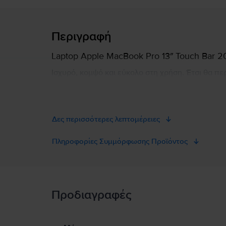
Περιγραφή
Laptop Apple MacBook Pro 13″ Touch Bar 2017
Ισχυρό, κομψό και εύκολο στη χρήση. Έτσι θα πε
περιεχόμενο στην οθόνη, δημιουργώντας μια δι
αγοράς του πιο εύκολη από ποτέ. Διαθέσιμο σε ασ
σας, ακόμη και εν κινήσει: πάχος 1,49 cm, μήκος 
Δες περισσότερες λεπτομέρειες
Το αγαπημένο σας περιεχόμενο αποδίδεται άψογα
εγγενή ανάλυση 2560x1600 στα 227 pixel ανά ίν
Πληροφορίες Συμμόρφωσης Προϊόντος
απρόσκοπτη απόδοση του MacBook Pro 13” Touch 
Το MacBook Pro 13" Touch Bar 2017 έρχεται με 
Πληροφορίες Ασφάλειας Προϊόντος
Η αδιάλειπτη λειτουργία υποστηρίζεται από μια 
αναπαραγωγής βίντεο. Κάντε το MacBook Pro 13"
Προδιαγραφές
Πληροφορίες Ασφάλειας Προϊόντος
δεν θα απογοητευτείτε.
Πληροφορίες σχετικά με τις προειδοποιήσεις ασφαλείας πο
Μην εκθέτετε το MacBook σε ακραίες πηγές θερμότητας, όπως κ