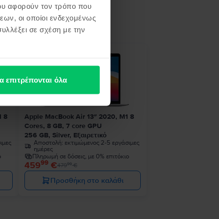
ου αφορούν τον τρόπο που
ή σου
εων, οι οποίοι ενδεχομένως
υλλέξει σε σχέση με την
θεμα
- 20 €
α επιτρέπονται όλα
1 8
Apple MacBook Air 13″ 2020, M1 8
Cores, 8 GB, 7 core GPU
256 GB, Silver, Εξαιρετικό
ιμες
Αποστολή:
εκτιμώμενος 2-5 εργάσιμες
ημέρες
ο
Πληρωμή σε δόσεις, με 0% επιτόκιο
99
459
€
99
479
€
Προσθήκη στο καλάθι