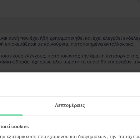
αι αυτή που έχει ήδη χρησιμοποιηθεί και έχει ελεγχθεί ενδελε
υή επισκευάζεται με καινούργια, πιστοποιημένα ανταλλακτικά.
ιοτικούς ελέγχους, πιστοποιώντας την άριστη λειτουργία της,
μάδια φθοράς, όχι όμως ελαττώματα τα οποία θα επηρέαζαν τη
ασκευασμένη συσκευή;
;
Λεπτομέρειες
ς συσκευής;
οιεί cookies
την εξατομίκευση περιεχομένου και διαφημίσεων, την παροχή 