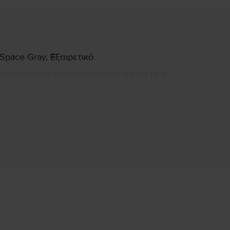
 Space Gray, Εξαιρετικό
ς επιτρέπει να αλληλεπιδράτε πιο εύκολα με το
ορητού υπολογιστή θα κάνουν την απόφαση
τέλειες διαστάσεις για να καλύψει τις ανάγκες
πίσθιο φωτισμό LED και τεχνολογία IPS, με
ατάλληλη για τις online συνεδρίες σας. Η
re i5 στα 3,1 GHz, με Turbo Boost έως 3,5 GHz.
ι 256 GB και 512 GB.
Πληροφορίες Υπεύθυνου Προσώπου
έως και 10 ώρες ασύρματης περιήγησης ή 10 ώρες
ό το Flip σε συμφέρουσα τιμή. Υποσχόμαστε ότι
ατήστε το MacBook μακριά από υγρές πηγές, όπως ποτά, λάδια,