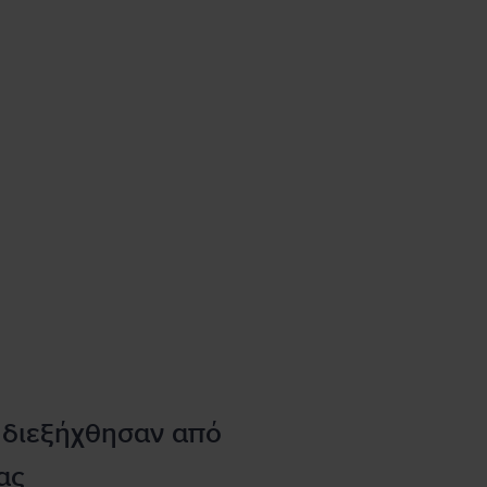
 διεξήχθησαν από
ας