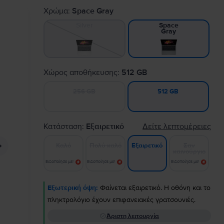
Χρώμα:
Space Gray
Silver
Space
Gray
Χώρος αποθήκευσης:
512 GB
256 GB
512 GB
Κατάσταση:
Εξαιρετικό
Δείτε λεπτομέρειες
Καλό
Πολύ καλό
Σαν
Εξαιρετικό
καινούργιο
Ειδοποίησε με!
Ειδοποίησε με!
Ειδοποίησε με!
Εξωτερική όψη:
Φαίνεται εξαιρετικό. Η οθόνη και το
πληκτρολόγιο έχουν επιφανειακές γρατσουνιές.
Άριστη λειτουργία