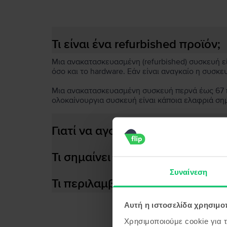
Τι είναι ένα refurbished προϊόν;
Μια ανακατασκευασμένη (refurbished) συσκευή είν
όσο και το hardware. Εάν είναι αναγκαίο η συσκε
Μια ανακατασκευασμένη συσκευή περνά έως 67 πο
ολοκαίνουργια συσκευή είναι κάποια ελαφριά ση
Γιατί να αγοράσεις μια ανακατ
Τι σημαίνει αποδοτική μπαταρία
Συναίνεση
Τι περιλαμβάνεται στο κουτί τη
Αυτή η ιστοσελίδα χρησιμοπ
Χρησιμοποιούμε cookie για 