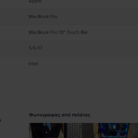
Apple
Book από υγρασία, ή καιρικά φαινόμενα όπως βροχή, χιόνι και ομίχλη. Για να μει
 αερισμό γύρω από το MacBook και τον προσαρμογέα τροφοδοτικού του και να τα χ
εταμένη επαφή με τη συσκευή ή τον προσαρμογέα τροφοδοτικού της κατά τη λειτο
MacBook Pro
εκτρομαγνητικά πεδία. Αυτοί οι μαγνήτες και τα ηλεκτρομαγνητικά πεδία ενδέχετα
ικής σας συσκευής για πληροφορίες σχετικά με τη συσκευή σας. Πλήρεις λεπτομέρ
MacBook Pro 13″ Touch Bar
5/6/17
Intel
Φωτογραφίες από πελάτες
υ