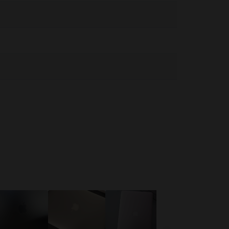
ειρίζεστε με προσοχή. Όποτε είναι δυνατόν, αποφύγετε
υργία ή τη σύνδεση σε πηγή τροφοδοσίας. Το MacBook περιέχει
ι να επηρεάσουν τη λειτουργία ιατρικών συσκευών.
ειες στο:
https://support.apple.com/en-ca/guide/macbook-