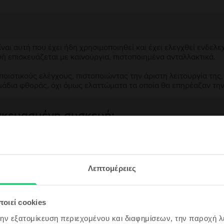
αι αυτή που έχει ήδη χρησιμοποιηθεί και έχει ελεγχθεί ενδελε
υή επισκευάζεται με καινούργια, πιστοποιημένα ανταλλακτικά.
ιοτικούς ελέγχους, πιστοποιώντας την άριστη λειτουργία της,
μάδια φθοράς, όχι όμως ελαττώματα τα οποία θα επηρέαζαν τη
ασκευασμένη συσκευή;
;
εγγραφή &
ς συσκευής;
Λεπτομέρειες
ρδισε!
ου θα είναι ακόμα πιο φθηνό!
οιεί cookies
την εξατομίκευση περιεχομένου και διαφημίσεων, την παροχή 