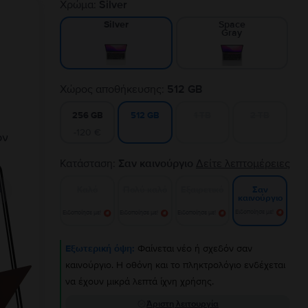
Χρώμα:
Silver
Space
Silver
Gray
Χώρος αποθήκευσης:
512 GB
256 GB
1 TB
2 TB
512 GB
-120 €
Κατάσταση:
Σαν καινούργιο
Δείτε λεπτομέρειες
Καλό
Πολύ καλό
Εξαιρετικό
Σαν
καινούργιο
Ειδοποίησε με!
Ειδοποίησε με!
Ειδοποίησε με!
Ειδοποίησε με!
Εξωτερική όψη:
Φαίνεται νέο ή σχεδόν σαν
καινούργιο. Η οθόνη και το πληκτρολόγιο ενδέχεται
να έχουν μικρά λεπτά ίχνη χρήσης.
Άριστη λειτουργία