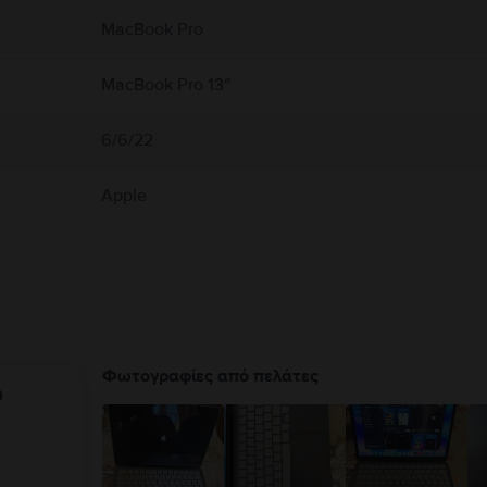
 αερισμό γύρω από το MacBook και τον προσαρμογέα τροφοδοτικού του και να τα χ
εταμένη επαφή με τη συσκευή ή τον προσαρμογέα τροφοδοτικού της κατά τη λειτο
MacBook Pro
εκτρομαγνητικά πεδία. Αυτοί οι μαγνήτες και τα ηλεκτρομαγνητικά πεδία ενδέχετα
ικής σας συσκευής για πληροφορίες σχετικά με τη συσκευή σας. Πλήρεις λεπτομέρ
MacBook Pro 13″
6/6/22
Apple
Φωτογραφίες από πελάτες
υ