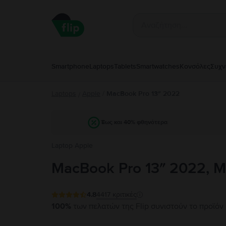
Smartphone
Laptops
Tablets
Smartwatches
Κονσόλες
Συχν
Laptops
Apple
/
MacBook Pro 13″ 2022
/
Έως και 40% φθηνότερα
Laptop Apple
MacBook Pro 13″ 2022, M
4.8
4417
κριτικές
100%
των πελατών της Flip συνιστούν το προϊόν