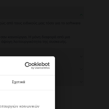
χώς από τους ειδικούς μας τόσο για το software
 σαν καινούργια. Η μόνη διαφορά από μια
ν άψογη λειτουργικότητα της συσκευής.
Σχετικά
λειτουργιών κοινωνικών