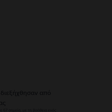
 διεξήχθησαν από
ας
ε 67 σημεία, με τη βοήθεια ενός