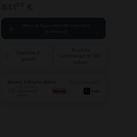
99
841
€
Θέλω να ξέρω πότε θα είναι ξανά
διαθέσιμο!
Δωρεάν
Εγγύηση 2
επιστροφή σε 30
❯
❯
χρόνια
ημέρες
Δόσεις ή Κάρτα online
λεπτομέρειες
Πιστωτική/
Χρεωστική
κάρτα