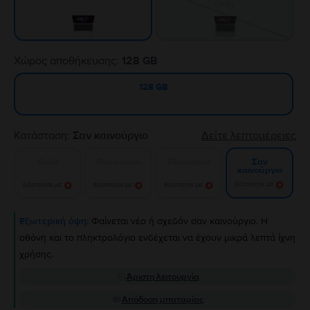
Gray
Χώρος αποθήκευσης:
128 GB
128 GB
Κατάσταση:
Σαν καινούργιο
Δείτε λεπτομέρειες
Καλό
Πολύ καλό
Εξαιρετικό
Σαν
καινούργιο
Ειδοποίησε με!
Ειδοποίησε με!
Ειδοποίησε με!
Ειδοποίησε με!
Εξωτερική όψη:
Φαίνεται νέο ή σχεδόν σαν καινούργιο. Η
οθόνη και το πληκτρολόγιο ενδέχεται να έχουν μικρά λεπτά ίχνη
χρήσης.
Άριστη λειτουργία
Απόδοση μπαταρίας