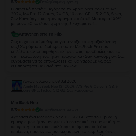
5
/5
Επαληθευμένη κριτική
Εξαιρετικό προϊόν!!! Αγόρασα το Apple MacBook Pro 14″
2024, M4 Pro 12 Cores, 24 GB, 16 core GPU, 512 GB, Silver,
Σαν Καινούργιο και ήταν πραγματικά έτσι!!! Μπαταρία 100%
με μόνο 50 κύκλους φόρτισης!!! Ευχαριστώ!!!!!
Απάντηση από τη Flip
Σας ευχαριστούμε θερμά για την εξαιρετική αξιολόγησή
σας! Χαιρόμαστε ιδιαίτερα που το MacBook Pro που
επιλέξατε ανταποκρίθηκε πλήρως στις προσδοκίες σας και
ότι η κατάστασή του ήταν πραγματικά «Σαν Καινούργιο». Σας
ευχόμαστε να το απολαύσετε και θα χαρούμε να σας
εξυπηρετήσουμε ξανά στο μέλλον!
Αντώνης Χάλαρης
,
08 Jul 2026
Apple MacBook Neo 13″ 2026, A18 Pro 6 Cores, 8 GB, 5
core GPU, Indigo, 512 GB, Σαν καινούργιο
MacBook Neo
5
/5
Επαληθευμένη κριτική
Αγόρασα ένα MacBook Neo 13” 512 GB από το Flip και η
εμπειρία μου ήταν πραγματικά εξαιρετική. Η συσκευή ήταν
σε άριστη κατάσταση, καλύτερη ακόμη και από όσο
περίμενα, προσεκτικά συσκευασμένη και ακριβώς όπως