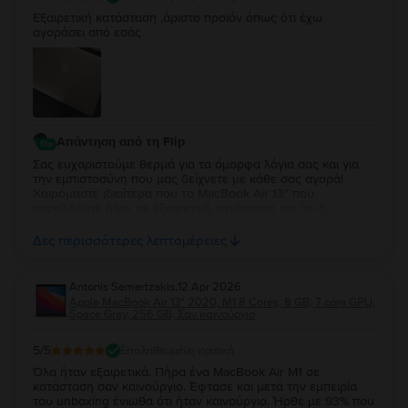
Εξαιρετική κατάσταση ,άριστο προϊόν όπως ότι έχω
αγοράσει από εσάς
Απάντηση από τη Flip
Σας ευχαριστούμε θερμά για τα όμορφα λόγια σας και για
την εμπιστοσύνη που μας δείχνετε με κάθε σας αγορά!
Χαιρόμαστε ιδιαίτερα που το MacBook Air 13″ που
παραλάβατε ήταν σε εξαιρετική κατάσταση και ότι η
εμπειρία σας συνεχίζει να ανταποκρίνεται στις προσδοκίες
σας. Η διαχρονική σας προτίμηση είναι η μεγαλύτερη
Δες περισσότερες λεπτομέρειες
επιβράβευση για την ομάδα μας. Θα χαρούμε να σας
εξυπηρετήσουμε ξανά στο μέλλον!
Antonis Semertzakis
,
12 Apr 2026
Apple MacBook Air 13″ 2020, M1 8 Cores, 8 GB, 7 core GPU,
Space Gray, 256 GB, Σαν καινούργιο
5
/5
Επαληθευμένη κριτική
Όλα ήταν εξαιρετικά. Πήρα ένα MacBook Air M1 σε
κατάσταση σαν καινούργιο. Έφτασε και μετά την εμπειρία
του unboxing ένιωθα ότι ήταν καινούργιο. Ήρθε με 93% που