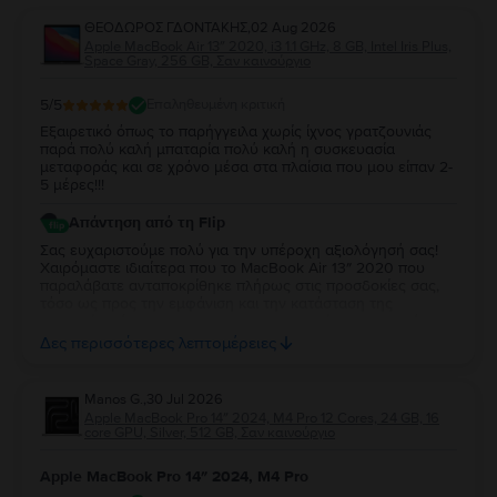
ΘΕΟΔΩΡΟΣ ΓΔΟΝΤΑΚΗΣ
,
02 Aug 2026
Apple MacBook Air 13″ 2020, i3 1.1 GHz, 8 GB, Intel Iris Plus,
Space Gray, 256 GB, Σαν καινούργιο
5
/5
Επαληθευμένη κριτική
Εξαιρετικό όπως το παρήγγειλα χωρίς ίχνος γρατζουνιάς
παρά πολύ καλή μπαταρία πολύ καλή η συσκευασία
μεταφοράς και σε χρόνο μέσα στα πλαίσια που μου είπαν 2-
5 μέρες!!!
Απάντηση από τη Flip
Σας ευχαριστούμε πολύ για την υπέροχη αξιολόγησή σας!
Χαιρόμαστε ιδιαίτερα που το MacBook Air 13″ 2020 που
παραλάβατε ανταποκρίθηκε πλήρως στις προσδοκίες σας,
τόσο ως προς την εμφάνιση και την κατάσταση της
μπαταρίας, όσο και ως προς τη συσκευασία και τον χρόνο
παράδοσης. Σας ευχαριστούμε για την εμπιστοσύνη σας και
Δες περισσότερες λεπτομέρειες
ευχόμαστε να το χαρείτε!
Manos G.
,
30 Jul 2026
Apple MacBook Pro 14″ 2024, M4 Pro 12 Cores, 24 GB, 16
core GPU, Silver, 512 GB, Σαν καινούργιο
Apple MacBook Pro 14″ 2024, M4 Pro