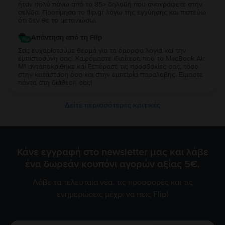
ήταν πολύ πάνω από το 85> δηλαδή που αναγράφετε στην
σελίδα. Προτίμησα το flip.gr λόγω της εγγύησης και πιστεύω
ότι δεν θε το μετανιώσω.
Απάντηση από τη Flip
Σας ευχαριστούμε θερμά για τα όμορφα λόγια και την
εμπιστοσύνη σας! Χαιρόμαστε ιδιαίτερα που το MacBook Air
M1 ανταποκρίθηκε και ξεπέρασε τις προσδοκίες σας, τόσο
στην κατάσταση όσο και στην εμπειρία παραλαβής. Είμαστε
πάντα στη διάθεσή σας!
Δείτε περισσότερες κριτικές
Κάνε εγγραφή στο newsletter μας και λάβε
ένα δωρεάν κουπόνι αγορών αξίας 5€.
Λάβε τα τελευταία νέα, τις προσφορές και τις
ενημερώσεις μέχρι να πεις Flip!