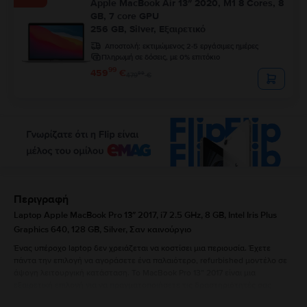
Apple MacBook Air 13″ 2020, M1 8 Cores, 8
GB, 7 core GPU
256 GB, Silver, Εξαιρετικό
Αποστολή:
εκτιμώμενος 2-5 εργάσιμες ημέρες
Πληρωμή σε δόσεις, με 0% επιτόκιο
99
459
€
99
479
€
Περιγραφή
Laptop Apple MacBook Pro 13″ 2017, i7 2.5 GHz, 8 GB, Intel Iris Plus
Graphics 640, 128 GB, Silver, Σαν καινούργιο
Ένας υπέροχο laptop δεν χρειάζεται να κοστίσει μια περιουσία. Έχετε
πάντα την επιλογή να αγοράσετε ένα παλαιότερο, refurbished μοντέλο σε
άψογη λειτουργική κατάσταση. Το MacBook Pro 13” 2017 είναι μια
εξαιρετική επιλογή για να πραγματοποιήσετε τις δραστηριότητές σας
χωρίς προβλήματα. Το μοντέλο διατίθεται σε δύο χρώματα, ασημί και