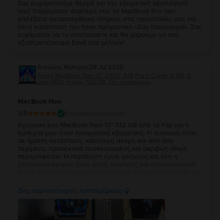
Σας ευχαριστούμε θερμά για την εξαιρετική αξιολόγησή
σας! Χαιρόμαστε ιδιαίτερα που το MacBook Pro που
επιλέξατε ανταποκρίθηκε πλήρως στις προσδοκίες σας και
ότι η κατάστασή του ήταν πραγματικά «Σαν Καινούργιο». Σας
ευχόμαστε να το απολαύσετε και θα χαρούμε να σας
εξυπηρετήσουμε ξανά στο μέλλον!
Αντώνης Χάλαρης
,
08 Jul 2026
Apple MacBook Neo 13″ 2026, A18 Pro 6 Cores, 8 GB, 5
core GPU, Indigo, 512 GB, Σαν καινούργιο
MacBook Neo
5
/5
Επαληθευμένη κριτική
Αγόρασα ένα MacBook Neo 13” 512 GB από το Flip και η
εμπειρία μου ήταν πραγματικά εξαιρετική. Η συσκευή ήταν
σε άριστη κατάσταση, καλύτερη ακόμη και από όσο
περίμενα, προσεκτικά συσκευασμένη και ακριβώς όπως
περιγραφόταν. Η παράδοση έγινε γρήγορα και όλη η
διαδικασία αγοράς ήταν απλή, ασφαλής και επαγγελματική.
Θέλω επίσης να ευχαριστήσω θερμά την ομάδα του Flip για
την άμεση εξυπηρέτηση και το πραγματικό ενδιαφέρον που
έδειξε. Είναι πολύ σημαντικό να νιώθεις ότι μια εταιρεία
Δες περισσότερες λεπτομέρειες
στέκεται δίπλα στον πελάτη της και το Flip το απέδειξε στην
πράξη. Έμεινα τόσο ικανοποιημένος, ώστε περιμένω με
ανυπομονησία να βρεθεί ξανά το ίδιο MacBook Neo 13” 512
GB, γιατί σκοπεύω να αγοράσω ακόμη ένα. Είναι βέβαιο ότι