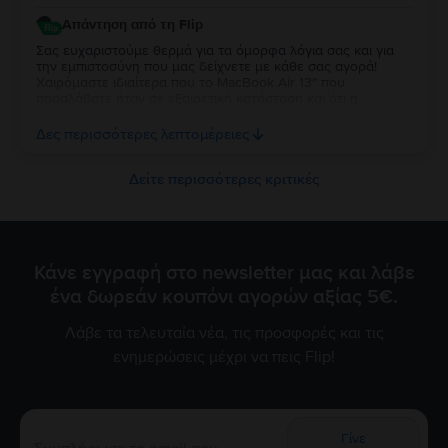
Απάντηση από τη Flip
Σας ευχαριστούμε θερμά για τα όμορφα λόγια σας και για
την εμπιστοσύνη που μας δείχνετε με κάθε σας αγορά!
Χαιρόμαστε ιδιαίτερα που το MacBook Air 13″ που
παραλάβατε ήταν σε εξαιρετική κατάσταση και ότι η
εμπειρία σας συνεχίζει να ανταποκρίνεται στις προσδοκίες
σας. Η διαχρονική σας προτίμηση είναι η μεγαλύτερη
Δες περισσότερες λεπτομέρειες
επιβράβευση για την ομάδα μας. Θα χαρούμε να σας
εξυπηρετήσουμε ξανά στο μέλλον!
Δείτε περισσότερες κριτικές
Κάνε εγγραφή στο newsletter μας και λάβε
ένα δωρεάν κουπόνι αγορών αξίας 5€.
Λάβε τα τελευταία νέα, τις προσφορές και τις
ενημερώσεις μέχρι να πεις Flip!
Γίνε