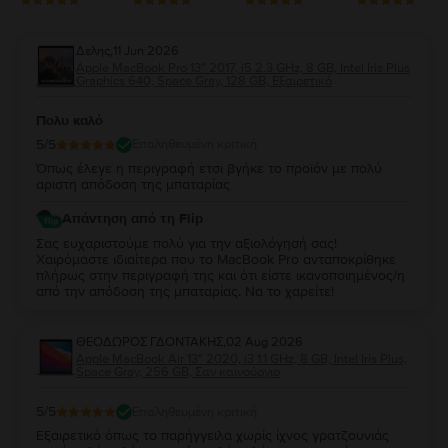
Δελης
,
11 Jun 2026
Apple MacBook Pro 13″ 2017, i5 2.3 GHz, 8 GB, Intel Iris Plus
Graphics 640, Space Gray, 128 GB, Εξαιρετικό
Πολυ καλό
5
/5
Επαληθευμένη κριτική
Όπως έλεγε η περιγραφή ετσι βγήκε το προϊόν με πολύ
αριστη απόδοση της μπαταρίας
Απάντηση από τη Flip
Σας ευχαριστούμε πολύ για την αξιολόγησή σας!
Χαιρόμαστε ιδιαίτερα που το MacBook Pro ανταποκρίθηκε
πλήρως στην περιγραφή της και ότι είστε ικανοποιημένος/η
από την απόδοση της μπαταρίας. Να το χαρείτε!
ΘΕΟΔΩΡΟΣ ΓΔΟΝΤΑΚΗΣ
,
02 Aug 2026
Apple MacBook Air 13″ 2020, i3 1.1 GHz, 8 GB, Intel Iris Plus,
Space Gray, 256 GB, Σαν καινούργιο
5
/5
Επαληθευμένη κριτική
Εξαιρετικό όπως το παρήγγειλα χωρίς ίχνος γρατζουνιάς