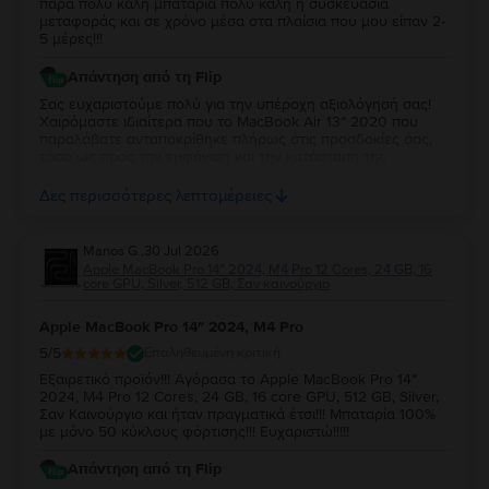
παρά πολύ καλή μπαταρία πολύ καλή η συσκευασία
μεταφοράς και σε χρόνο μέσα στα πλαίσια που μου είπαν 2-
5 μέρες!!!
Απάντηση από τη Flip
Σας ευχαριστούμε πολύ για την υπέροχη αξιολόγησή σας!
Χαιρόμαστε ιδιαίτερα που το MacBook Air 13″ 2020 που
παραλάβατε ανταποκρίθηκε πλήρως στις προσδοκίες σας,
τόσο ως προς την εμφάνιση και την κατάσταση της
μπαταρίας, όσο και ως προς τη συσκευασία και τον χρόνο
παράδοσης. Σας ευχαριστούμε για την εμπιστοσύνη σας και
Δες περισσότερες λεπτομέρειες
ευχόμαστε να το χαρείτε!
Manos G.
,
30 Jul 2026
Apple MacBook Pro 14″ 2024, M4 Pro 12 Cores, 24 GB, 16
core GPU, Silver, 512 GB, Σαν καινούργιο
Apple MacBook Pro 14″ 2024, M4 Pro
5
/5
Επαληθευμένη κριτική
Εξαιρετικό προϊόν!!! Αγόρασα το Apple MacBook Pro 14″
2024, M4 Pro 12 Cores, 24 GB, 16 core GPU, 512 GB, Silver,
Σαν Καινούργιο και ήταν πραγματικά έτσι!!! Μπαταρία 100%
με μόνο 50 κύκλους φόρτισης!!! Ευχαριστώ!!!!!
Απάντηση από τη Flip