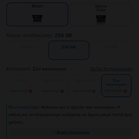
Space
Silver
Gray
Χώρος αποθήκευσης:
256 GB
128 GB
512 GB
256 GB
Κατάσταση:
Σαν καινούργιο
Δείτε λεπτομέρειες
Καλό
Πολύ καλό
Εξαιρετικό
Σαν
καινούργιο
Ειδοποίησε με!
Ειδοποίησε με!
Ειδοποίησε με!
Ειδοποίησε με!
Εξωτερική όψη:
Φαίνεται νέο ή σχεδόν σαν καινούργιο. Η
οθόνη και το πληκτρολόγιο ενδέχεται να έχουν μικρά λεπτά ίχνη
χρήσης.
Άριστη λειτουργία