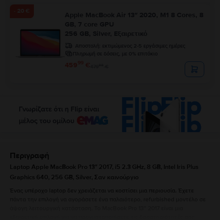
- 20 €
Apple MacBook Air 13″ 2020, M1 8 Cores, 8
GB, 7 core GPU
256 GB, Silver, Εξαιρετικό
Αποστολή:
εκτιμώμενος 2-5 εργάσιμες ημέρες
Πληρωμή σε δόσεις, με 0% επιτόκιο
99
459
€
99
479
€
Περιγραφή
Laptop Apple MacBook Pro 13″ 2017, i5 2.3 GHz, 8 GB, Intel Iris Plus
Graphics 640, 256 GB, Silver, Σαν καινούργιο
Ένας υπέροχο laptop δεν χρειάζεται να κοστίσει μια περιουσία. Έχετε
πάντα την επιλογή να αγοράσετε ένα παλαιότερο, refurbished μοντέλο σε
άψογη λειτουργική κατάσταση. Το MacBook Pro 13” 2017 είναι μια
εξαιρετική επιλογή για να πραγματοποιήσετε τις δραστηριότητές σας