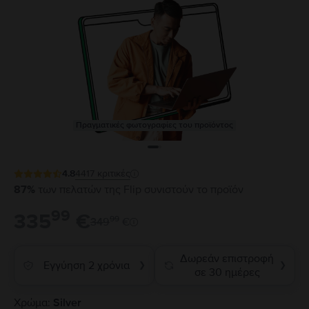
Πραγματικές φωτογραφίες του προϊόντος
4.8
4417
κριτικές
87%
των πελατών της Flip συνιστούν το προϊόν
99
335
€
99
349
€
Δωρεάν επιστροφή
Εγγύηση 2 χρόνια
❯
❯
σε 30 ημέρες
Χρώμα:
Silver