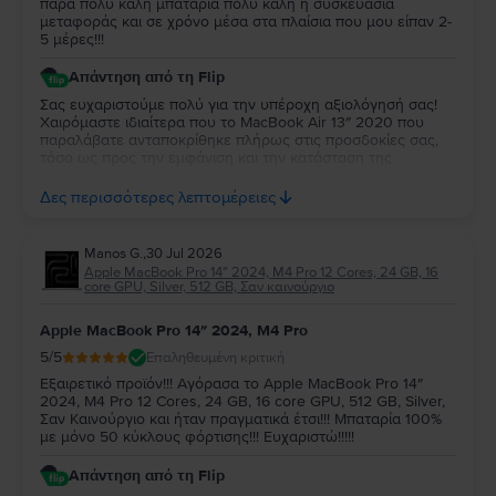
παρά πολύ καλή μπαταρία πολύ καλή η συσκευασία
μεταφοράς και σε χρόνο μέσα στα πλαίσια που μου είπαν 2-
5 μέρες!!!
Απάντηση από τη Flip
Σας ευχαριστούμε πολύ για την υπέροχη αξιολόγησή σας!
Χαιρόμαστε ιδιαίτερα που το MacBook Air 13″ 2020 που
παραλάβατε ανταποκρίθηκε πλήρως στις προσδοκίες σας,
τόσο ως προς την εμφάνιση και την κατάσταση της
μπαταρίας, όσο και ως προς τη συσκευασία και τον χρόνο
παράδοσης. Σας ευχαριστούμε για την εμπιστοσύνη σας και
Δες περισσότερες λεπτομέρειες
ευχόμαστε να το χαρείτε!
Manos G.
,
30 Jul 2026
Apple MacBook Pro 14″ 2024, M4 Pro 12 Cores, 24 GB, 16
core GPU, Silver, 512 GB, Σαν καινούργιο
Apple MacBook Pro 14″ 2024, M4 Pro
5
/5
Επαληθευμένη κριτική
Εξαιρετικό προϊόν!!! Αγόρασα το Apple MacBook Pro 14″
2024, M4 Pro 12 Cores, 24 GB, 16 core GPU, 512 GB, Silver,
Σαν Καινούργιο και ήταν πραγματικά έτσι!!! Μπαταρία 100%
με μόνο 50 κύκλους φόρτισης!!! Ευχαριστώ!!!!!
Απάντηση από τη Flip