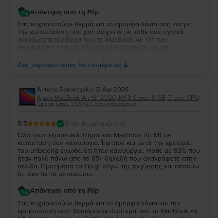
Απάντηση από τη Flip
Σας ευχαριστούμε θερμά για τα όμορφα λόγια σας και για
την εμπιστοσύνη που μας δείχνετε με κάθε σας αγορά!
Χαιρόμαστε ιδιαίτερα που το MacBook Air 13″ που
παραλάβατε ήταν σε εξαιρετική κατάσταση και ότι η
εμπειρία σας συνεχίζει να ανταποκρίνεται στις προσδοκίες
σας. Η διαχρονική σας προτίμηση είναι η μεγαλύτερη
Δες περισσότερες λεπτομέρειες
επιβράβευση για την ομάδα μας. Θα χαρούμε να σας
εξυπηρετήσουμε ξανά στο μέλλον!
Antonis Semertzakis
,
12 Apr 2026
Apple MacBook Air 13″ 2020, M1 8 Cores, 8 GB, 7 core GPU,
Space Gray, 256 GB, Σαν καινούργιο
5
/5
Επαληθευμένη κριτική
Όλα ήταν εξαιρετικά. Πήρα ένα MacBook Air M1 σε
κατάσταση σαν καινούργιο. Έφτασε και μετά την εμπειρία
του unboxing ένιωθα ότι ήταν καινούργιο. Ήρθε με 93% που
ήταν πολύ πάνω από το 85> δηλαδή που αναγράφετε στην
σελίδα. Προτίμησα το flip.gr λόγω της εγγύησης και πιστεύω
ότι δεν θε το μετανιώσω.
Απάντηση από τη Flip
Σας ευχαριστούμε θερμά για τα όμορφα λόγια και την
εμπιστοσύνη σας! Χαιρόμαστε ιδιαίτερα που το MacBook Air