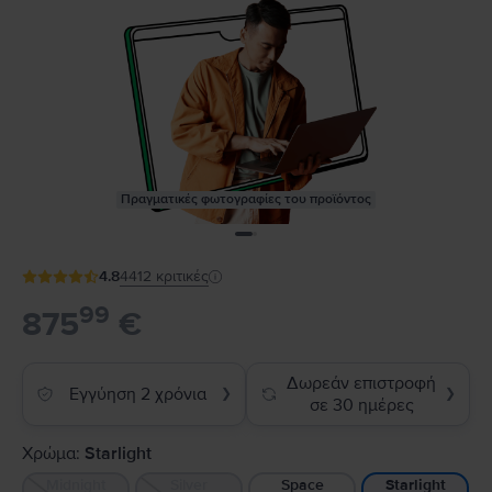
Πραγματικές φωτογραφίες του προϊόντος
4.8
4412
κριτικές
99
875
€
Δωρεάν επιστροφή
Εγγύηση 2 χρόνια
❯
❯
σε 30 ημέρες
Χρώμα:
Starlight
Midnight
Silver
Space
Starlight