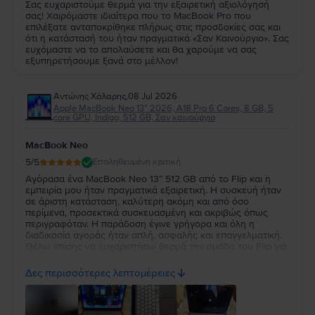
Σας ευχαριστούμε θερμά για την εξαιρετική αξιολόγησή
σας! Χαιρόμαστε ιδιαίτερα που το MacBook Pro που
επιλέξατε ανταποκρίθηκε πλήρως στις προσδοκίες σας και
ότι η κατάστασή του ήταν πραγματικά «Σαν Καινούργιο». Σας
ευχόμαστε να το απολαύσετε και θα χαρούμε να σας
εξυπηρετήσουμε ξανά στο μέλλον!
Αντώνης Χάλαρης
,
08 Jul 2026
Apple MacBook Neo 13″ 2026, A18 Pro 6 Cores, 8 GB, 5
core GPU, Indigo, 512 GB, Σαν καινούργιο
MacBook Neo
5
/5
Επαληθευμένη κριτική
Αγόρασα ένα MacBook Neo 13” 512 GB από το Flip και η
εμπειρία μου ήταν πραγματικά εξαιρετική. Η συσκευή ήταν
σε άριστη κατάσταση, καλύτερη ακόμη και από όσο
περίμενα, προσεκτικά συσκευασμένη και ακριβώς όπως
περιγραφόταν. Η παράδοση έγινε γρήγορα και όλη η
διαδικασία αγοράς ήταν απλή, ασφαλής και επαγγελματική.
Θέλω επίσης να ευχαριστήσω θερμά την ομάδα του Flip για
την άμεση εξυπηρέτηση και το πραγματικό ενδιαφέρον που
έδειξε. Είναι πολύ σημαντικό να νιώθεις ότι μια εταιρεία
Δες περισσότερες λεπτομέρειες
στέκεται δίπλα στον πελάτη της και το Flip το απέδειξε στην
πράξη. Έμεινα τόσο ικανοποιημένος, ώστε περιμένω με
ανυπομονησία να βρεθεί ξανά το ίδιο MacBook Neo 13” 512
GB, γιατί σκοπεύω να αγοράσω ακόμη ένα. Είναι βέβαιο ότι