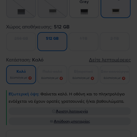
Gray
Χώρος αποθήκευσης:
512 GB
256 GB
1 TB
2 TB
512 GB
Κατάσταση:
Καλό
Δείτε λεπτομέρειες
Πολύ καλό
Εξαιρετικό
Σαν καινούργιο
Καλό
Ειδοποίησε με!
Ειδοποίησε με!
Ειδοποίησε με!
Ειδοποίησε με!
Εξωτερική όψη:
Φαίνεται καλό. Η οθόνη και το πληκτρολόγιο
ενδέχεται να έχουν ορατές γρατσουνιές ή/και βαθουλώματα.
Άριστη λειτουργία
Απόδοση μπαταρίας