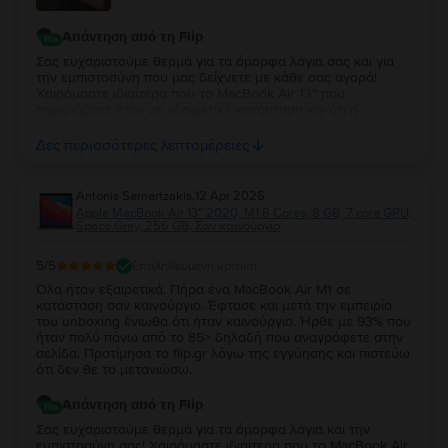
Απάντηση από τη Flip
Σας ευχαριστούμε θερμά για τα όμορφα λόγια σας και για
την εμπιστοσύνη που μας δείχνετε με κάθε σας αγορά!
Χαιρόμαστε ιδιαίτερα που το MacBook Air 13″ που
παραλάβατε ήταν σε εξαιρετική κατάσταση και ότι η
εμπειρία σας συνεχίζει να ανταποκρίνεται στις προσδοκίες
σας. Η διαχρονική σας προτίμηση είναι η μεγαλύτερη
Δες περισσότερες λεπτομέρειες
επιβράβευση για την ομάδα μας. Θα χαρούμε να σας
εξυπηρετήσουμε ξανά στο μέλλον!
Antonis Semertzakis
,
12 Apr 2026
Apple MacBook Air 13″ 2020, M1 8 Cores, 8 GB, 7 core GPU,
Space Gray, 256 GB, Σαν καινούργιο
5
/5
Επαληθευμένη κριτική
Όλα ήταν εξαιρετικά. Πήρα ένα MacBook Air M1 σε
κατάσταση σαν καινούργιο. Έφτασε και μετά την εμπειρία
του unboxing ένιωθα ότι ήταν καινούργιο. Ήρθε με 93% που
ήταν πολύ πάνω από το 85> δηλαδή που αναγράφετε στην
σελίδα. Προτίμησα το flip.gr λόγω της εγγύησης και πιστεύω
ότι δεν θε το μετανιώσω.
Απάντηση από τη Flip
Σας ευχαριστούμε θερμά για τα όμορφα λόγια και την
εμπιστοσύνη σας! Χαιρόμαστε ιδιαίτερα που το MacBook Air