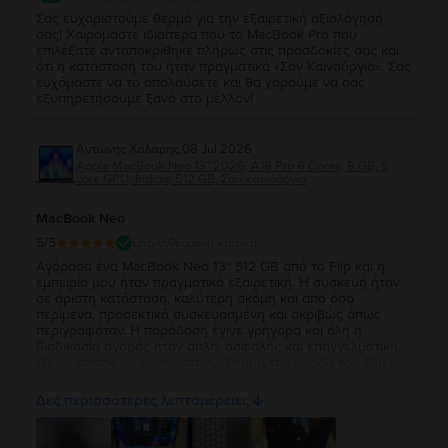
Σας ευχαριστούμε θερμά για την εξαιρετική αξιολόγησή
σας! Χαιρόμαστε ιδιαίτερα που το MacBook Pro που
επιλέξατε ανταποκρίθηκε πλήρως στις προσδοκίες σας και
ότι η κατάστασή του ήταν πραγματικά «Σαν Καινούργιο». Σας
ευχόμαστε να το απολαύσετε και θα χαρούμε να σας
εξυπηρετήσουμε ξανά στο μέλλον!
Αντώνης Χάλαρης
,
08 Jul 2026
Apple MacBook Neo 13″ 2026, A18 Pro 6 Cores, 8 GB, 5
core GPU, Indigo, 512 GB, Σαν καινούργιο
MacBook Neo
5
/5
Επαληθευμένη κριτική
Αγόρασα ένα MacBook Neo 13” 512 GB από το Flip και η
εμπειρία μου ήταν πραγματικά εξαιρετική. Η συσκευή ήταν
σε άριστη κατάσταση, καλύτερη ακόμη και από όσο
περίμενα, προσεκτικά συσκευασμένη και ακριβώς όπως
περιγραφόταν. Η παράδοση έγινε γρήγορα και όλη η
διαδικασία αγοράς ήταν απλή, ασφαλής και επαγγελματική.
Θέλω επίσης να ευχαριστήσω θερμά την ομάδα του Flip για
την άμεση εξυπηρέτηση και το πραγματικό ενδιαφέρον που
έδειξε. Είναι πολύ σημαντικό να νιώθεις ότι μια εταιρεία
Δες περισσότερες λεπτομέρειες
στέκεται δίπλα στον πελάτη της και το Flip το απέδειξε στην
πράξη. Έμεινα τόσο ικανοποιημένος, ώστε περιμένω με
ανυπομονησία να βρεθεί ξανά το ίδιο MacBook Neo 13” 512