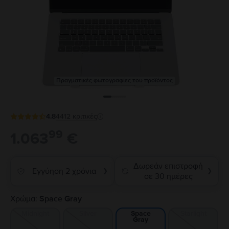
Πραγματικές φωτογραφίες του προϊόντος
4.8
4412
κριτικές
99
1.063
€
Δωρεάν επιστροφή
Εγγύηση 2 χρόνια
❯
❯
σε 30 ημέρες
Χρώμα:
Space Gray
Midnight
Silver
Starlight
Space
Gray