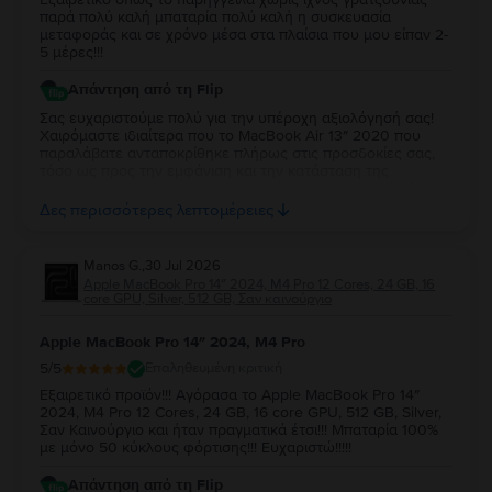
παρά πολύ καλή μπαταρία πολύ καλή η συσκευασία
μεταφοράς και σε χρόνο μέσα στα πλαίσια που μου είπαν 2-
5 μέρες!!!
Απάντηση από τη Flip
Σας ευχαριστούμε πολύ για την υπέροχη αξιολόγησή σας!
Χαιρόμαστε ιδιαίτερα που το MacBook Air 13″ 2020 που
παραλάβατε ανταποκρίθηκε πλήρως στις προσδοκίες σας,
τόσο ως προς την εμφάνιση και την κατάσταση της
μπαταρίας, όσο και ως προς τη συσκευασία και τον χρόνο
παράδοσης. Σας ευχαριστούμε για την εμπιστοσύνη σας και
Δες περισσότερες λεπτομέρειες
ευχόμαστε να το χαρείτε!
Manos G.
,
30 Jul 2026
Apple MacBook Pro 14″ 2024, M4 Pro 12 Cores, 24 GB, 16
core GPU, Silver, 512 GB, Σαν καινούργιο
Apple MacBook Pro 14″ 2024, M4 Pro
5
/5
Επαληθευμένη κριτική
Εξαιρετικό προϊόν!!! Αγόρασα το Apple MacBook Pro 14″
2024, M4 Pro 12 Cores, 24 GB, 16 core GPU, 512 GB, Silver,
Σαν Καινούργιο και ήταν πραγματικά έτσι!!! Μπαταρία 100%
με μόνο 50 κύκλους φόρτισης!!! Ευχαριστώ!!!!!
Απάντηση από τη Flip