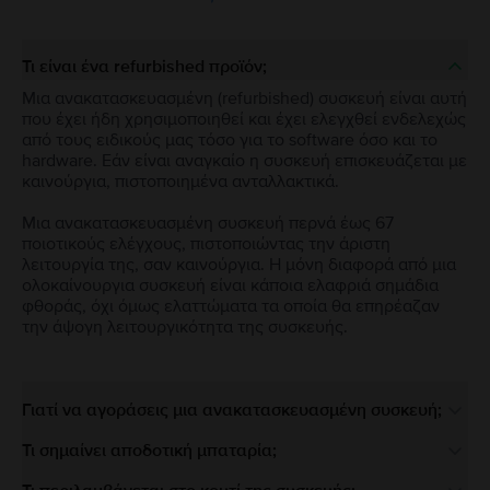
Τι είναι ένα refurbished προϊόν;
Μια ανακατασκευασμένη (refurbished) συσκευή είναι αυτή
που έχει ήδη χρησιμοποιηθεί και έχει ελεγχθεί ενδελεχώς
από τους ειδικούς μας τόσο για το software όσο και το
hardware. Εάν είναι αναγκαίο η συσκευή επισκευάζεται με
καινούργια, πιστοποιημένα ανταλλακτικά.
Μια ανακατασκευασμένη συσκευή περνά έως 67
ποιοτικούς ελέγχους, πιστοποιώντας την άριστη
λειτουργία της, σαν καινούργια. Η μόνη διαφορά από μια
ολοκαίνουργια συσκευή είναι κάποια ελαφριά σημάδια
φθοράς, όχι όμως ελαττώματα τα οποία θα επηρέαζαν
την άψογη λειτουργικότητα της συσκευής.
Γιατί να αγοράσεις μια ανακατασκευασμένη συσκευή;
Τι σημαίνει αποδοτική μπαταρία;