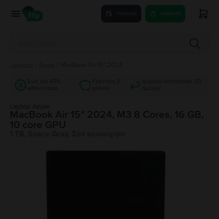
Πούλησε
Αγόρασε
Laptops
/
Apple
/
MacBook Air 15″ 2024
Έως και 40%
Εγγύηση 2
Δωρεάν επιστροφή 30
φθηνότερα
χρόνια
ημέρες
Laptop Apple
MacBook Air 15″ 2024, M3 8 Cores, 16 GB,
10 core GPU
1 TB, Space Gray, Σαν καινούργιο