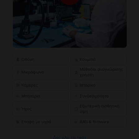
Οθόνη
Κουμπιά
Μέθοδοι αναγνώρισης
Μικρόφωνο
χρήστη
Κάμερες
Ιστορικό
Μπαταρία
Συνδεσιμότητα
Εξωτερική αισθητική
Ήχος
όψη
Επαφή με υγρά
IMEI & firmware
Δες όλα τα τεστ