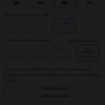
Χώρος αποθήκευσης:
1 TB
256 GB
512 GB
2 TB
1 TB
Κατάσταση:
Σαν καινούργιο
Δείτε λεπτομέρειες
Καλό
Πολύ καλό
Εξαιρετικό
Σαν
καινούργιο
Ειδοποίησε με!
Ειδοποίησε με!
Ειδοποίησε με!
Ειδοποίησε με!
Εξωτερική όψη:
Φαίνεται νέο ή σχεδόν σαν καινούργιο. Η
οθόνη και το πληκτρολόγιο ενδέχεται να έχουν μικρά λεπτά ίχνη
χρήσης.
Άριστη λειτουργία
Απόδοση μπαταρίας