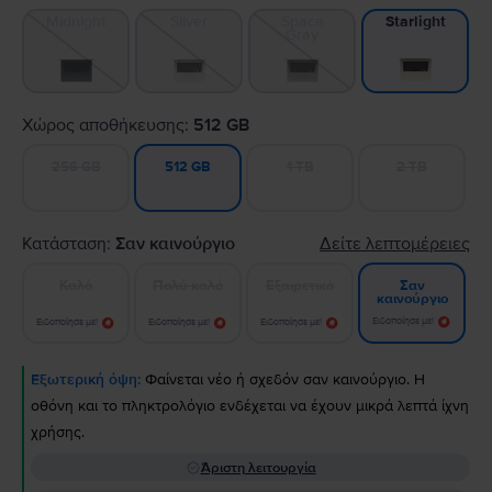
Midnight
Silver
Space
Starlight
Gray
Χώρος αποθήκευσης:
512 GB
256 GB
1 TB
2 TB
512 GB
Κατάσταση:
Σαν καινούργιο
Δείτε λεπτομέρειες
Καλό
Πολύ καλό
Εξαιρετικό
Σαν
καινούργιο
Ειδοποίησε με!
Ειδοποίησε με!
Ειδοποίησε με!
Ειδοποίησε με!
Εξωτερική όψη:
Φαίνεται νέο ή σχεδόν σαν καινούργιο. Η
οθόνη και το πληκτρολόγιο ενδέχεται να έχουν μικρά λεπτά ίχνη
χρήσης.
Άριστη λειτουργία