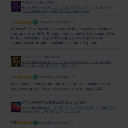
Μαρία
,
23 Dec 2024
Apple MacBook Air 15″ 2023, M2 8 Cores, 8 GB, 10 core
GPU, Space Gray, 256 GB, Σαν καινούργιο
5
/5
Επαληθευμένη κριτική
Το προϊόν είναι άριστο, δεν έχει ούτε μία γρατζουνιά και η
μπαταρία στο 100%. Το χρησιμοποιώ μόλις λίγο καιρό αλλά
το έχω λατρέψει. Ευχαριστώ Flip για την ευκαιρία να
αγοράσω ένα τέτοιο εργαλείο σε τόσο καλή τιμή.
TheoFanis
,
15 Dec 2024
Apple MacBook Air 15″ 2023, M2 8 Cores, 8 GB, 10 core
GPU, Starlight, 256 GB, Πολύ καλό
5
/5
Επαληθευμένη κριτική
Πολύ καλό !! Σαν αγορά από το flip.gr είναι ο,τι καλύτερο
έχω συναντήσει!! Αυτό είδα στο site αυτό παρέλαβα!
ΘΕΟΔΩΡΟΣ ΓΔΟΝΤΑΚΗΣ
,
02 Aug 2026
Apple MacBook Air 13″ 2020, i3 1.1 GHz, 8 GB, Intel Iris Plus,
Space Gray, 256 GB, Σαν καινούργιο
5
/5
Επαληθευμένη κριτική