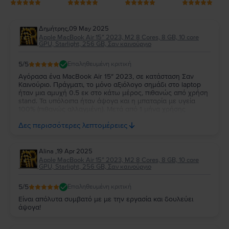
Δημήτρης
,
09 May 2025
Apple MacBook Air 15″ 2023, M2 8 Cores, 8 GB, 10 core
GPU, Starlight, 256 GB, Σαν καινούργιο
5
/5
Επαληθευμένη κριτική
Αγόρασα ένα MacBook Air 15″ 2023, σε κατάσταση Σαν
Καινούριο. Πράγματι, το μόνο αξιόλογο σημάδι στο laptop
ήταν μια αμυχή 0.5 εκ στο κάτω μέρος, πιθανώς από χρήση
stand. Τα υπόλοιπα ήταν άψογα και η μπαταρία με υγεία
100% (πιθανώς αλλαγμένη). Μετά από 1 μήνα χρήσης
περίπου κανένα πρόβλημα. Στο κουτί υπήρχε original
Δες περισσότερες λεπτομέρειες
φορτιστής και καλώδιο.
Alina
,
19 Apr 2025
Apple MacBook Air 15″ 2023, M2 8 Cores, 8 GB, 10 core
GPU, Starlight, 256 GB, Σαν καινούργιο
5
/5
Επαληθευμένη κριτική
Είναι απόλυτα συμβατό με με την εργασία και δουλεύει
άψογα!