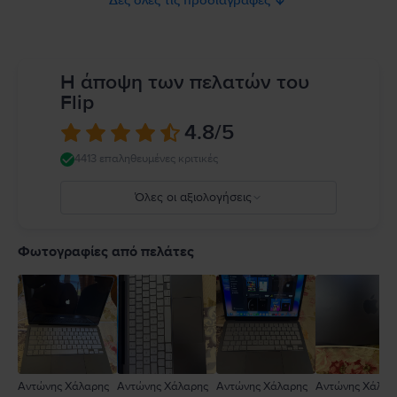
κίνδυνο υπερθέρμανσης ή τραυματισμών που σχετίζονται με τη
θερμότητα, να φροντίζετε πάντα για επαρκή αερισμό γύρω από το
MacBook και τον προσαρμογέα τροφοδοτικού του και να τα χειρίζεστε με
προσοχή. Όποτε είναι δυνατόν, αποφύγετε καταστάσεις όπου το δέρμα
σας μπορεί να βρίσκεται σε παρατεταμένη επαφή με τη συσκευή ή τον
Η άποψη των πελατών του
προσαρμογέα τροφοδοτικού της κατά τη λειτουργία ή τη σύνδεση σε πηγή
Flip
τροφοδοσίας. Το MacBook περιέχει μαγνήτες, καθώς και εξαρτήματα και
κεραίες που εκπέμπουν ηλεκτρομαγνητικά πεδία. Αυτοί οι μαγνήτες και τα
4.8
/5
ηλεκτρομαγνητικά πεδία ενδέχεται να επηρεάσουν τη λειτουργία ιατρικών
συσκευών. Συμβουλευτείτε τον γιατρό σας και τον κατασκευαστή της
4413 επαληθευμένες κριτικές
ιατρικής σας συσκευής για πληροφορίες σχετικά με τη συσκευή σας.
Πλήρεις λεπτομέρειες στο:
https://support.apple.com/en-
Όλες οι αξιολογήσεις
ca/guide/macbook-air/apd9b8f7aa11/mac
5
4
Φωτογραφίες από πελάτες
3
2
1
Αντώνης Χάλαρης
Αντώνης Χάλαρης
Αντώνης Χάλαρης
Αντώνης Χάλαρ