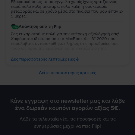
Εξαιρετικό όπως το παρήγγειλα χωρίς ίχνος γρατζουνιάς
παρά πολύ καλή μπαταρία πολύ καλή η συσκευασία
μεταφοράς και σε χρόνο μέσα στα πλαίσια που μου είπαν 2-
5 μέρες!!!
Απάντηση από τη Flip
Σας ευχαριστούμε πολύ για την υπέροχη αξιολόγησή σας!
Χαιρόμαστε ιδιαίτερα που το MacBook Air 13″ 2020 που
παραλάβατε ανταποκρίθηκε πλήρως στις προσδοκίες σας,
τόσο ως προς την εμφάνιση και την κατάσταση της
μπαταρίας, όσο και ως προς τη συσκευασία και τον χρόνο
παράδοσης. Σας ευχαριστούμε για την εμπιστοσύνη σας και
Δες περισσότερες λεπτομέρειες
ευχόμαστε να το χαρείτε!
Δείτε περισσότερες κριτικές
Κάνε εγγραφή στο newsletter μας και λάβε
ένα δωρεάν κουπόνι αγορών αξίας 5€.
Λάβε τα τελευταία νέα, τις προσφορές και τις
ενημερώσεις μέχρι να πεις Flip!