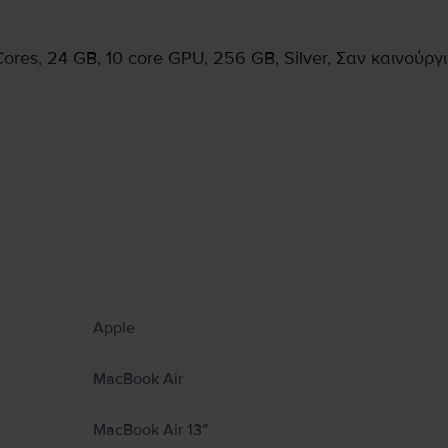
ores, 24 GB, 10 core GPU, 256 GB, Silver, Σαν καινούργ
Πληροφορίες Κατασκευαστή
υ αφορούν το προϊόν.
αλοριφέρ ή τζάκια, όπου οι θερμοκρασίες μπορεί να υπερβαίνουν τους 100°C. Κρ
Apple
Book από υγρασία, ή καιρικά φαινόμενα όπως βροχή, χιόνι και ομίχλη. Για να μει
 αερισμό γύρω από το MacBook και τον προσαρμογέα τροφοδοτικού του και να τα χ
εταμένη επαφή με τη συσκευή ή τον προσαρμογέα τροφοδοτικού της κατά τη λειτο
MacBook Air
εκτρομαγνητικά πεδία. Αυτοί οι μαγνήτες και τα ηλεκτρομαγνητικά πεδία ενδέχετα
ικής σας συσκευής για πληροφορίες σχετικά με τη συσκευή σας. Πλήρεις λεπτομέρ
MacBook Air 13″