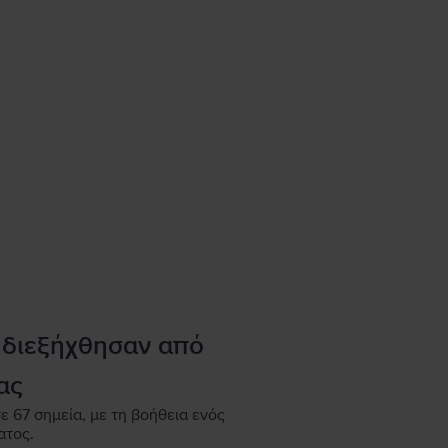
 διεξήχθησαν από
ας
ε 67 σημεία, με τη βοήθεια ενός
ατος.