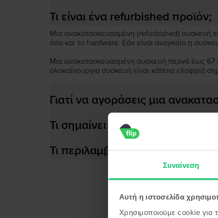
Τι είναι ένα refurbished προϊόν;
Μια ανακατασκευασμένη (refurbished) συσκευή είν
όσο και το hardware. Εάν είναι αναγκαίο η συσκε
Μια ανακατασκευασμένη συσκευή περνά έως 67 πο
ολοκαίνουργια συσκευή είναι κάποια ελαφριά ση
Γιατί να αγοράσεις μια ανακατ
Τι σημαίνει αποδοτική μπαταρία
Τι περιλαμβάνεται στο κουτί τη
Συναίνεση
Αυτή η ιστοσελίδα χρησιμοπ
Προϊ
Χρησιμοποιούμε cookie για 