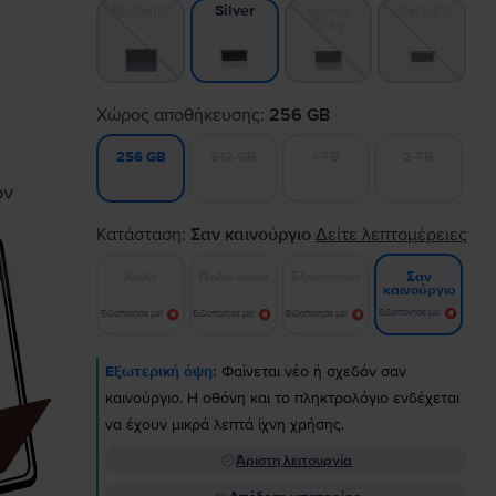
Midnight
Space
Starlight
Silver
Gray
Χώρος αποθήκευσης:
256 GB
512 GB
1 TB
2 TB
256 GB
Κατάσταση:
Σαν καινούργιο
Δείτε λεπτομέρειες
Καλό
Πολύ καλό
Εξαιρετικό
Σαν
καινούργιο
Ειδοποίησε με!
Ειδοποίησε με!
Ειδοποίησε με!
Ειδοποίησε με!
Εξωτερική όψη:
Φαίνεται νέο ή σχεδόν σαν
καινούργιο. Η οθόνη και το πληκτρολόγιο ενδέχεται
να έχουν μικρά λεπτά ίχνη χρήσης.
Άριστη λειτουργία