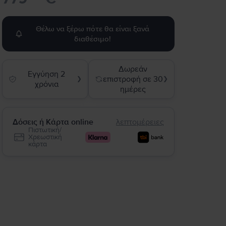
Θέλω να ξέρω πότε θα είναι ξανά
διαθέσιμο!
Δωρεάν
Εγγύηση 2
επιστροφή σε 30
❯
❯
χρόνια
ημέρες
Δόσεις ή Κάρτα online
λεπτομέρειες
Πιστωτική/
Χρεωστική
κάρτα