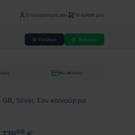
Ο λογαριασμός μου
Το καλάθι μου
Πούλησε
Αγόρασε
μέρες
Έως 60 δόσεις
 GB, Silver, Σαν καινούργιο
99
779
€