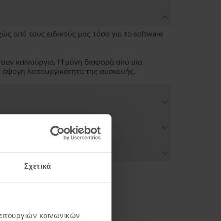
χώς από τους ειδικούς μας τόσο για το software
 σαν καινούργια. Η μόνη διαφορά από μια
ν άψογη λειτουργικότητα της συσκευής.
Σχετικά
ή σου
λειτουργιών κοινωνικών