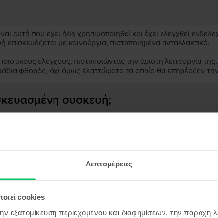
αι αυτή που έχει ήδη χρησιμοποιηθεί και έχει ελεγχθεί ενδελε
υή επισκευάζεται με καινούργια, πιστοποιημένα ανταλλακτικά.
ιοτικούς ελέγχους, πιστοποιώντας την άριστη λειτουργία της,
μάδια φθοράς, όχι όμως ελαττώματα τα οποία θα επηρέαζαν τη
ασκευασμένη συσκευή;
;
ς συσκευής;
Λεπτομέρειες
οιεί cookies
όντα παρόμοια με την αναζήτησ
την εξατομίκευση περιεχομένου και διαφημίσεων, την παροχή 