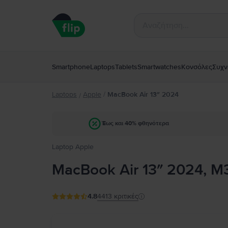
Smartphone
Laptops
Tablets
Smartwatches
Κονσόλες
Συχν
Laptops
Apple
/
MacBook Air 13″ 2024
/
Έως και 40% φθηνότερα
Laptop Apple
MacBook Air 13″ 2024, M3
4.8
4413
κριτικές