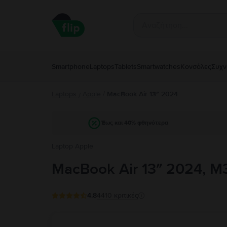
Smartphone
Laptops
Tablets
Smartwatches
Κονσόλες
Συχν
Laptops
Apple
/
MacBook Air 13″ 2024
/
Έως και 40% φθηνότερα
Laptop Apple
MacBook Air 13″ 2024, M3
4.8
4410
κριτικές