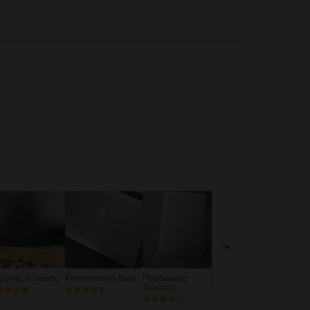
τώνης Χάλαρης
Konstantinos Bolis
Πρόδρομος
Ζωγόπουλος
Al
Ταράσης
Παναγιώτης
Di