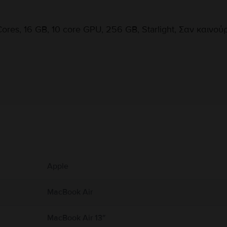
res, 16 GB, 10 core GPU, 256 GB, Starlight, Σαν καινού
Πληροφορίες Κατασκευαστή
υ αφορούν το προϊόν.
αλοριφέρ ή τζάκια, όπου οι θερμοκρασίες μπορεί να υπερβαίνουν τους 100°C. Κρ
Apple
Book από υγρασία, ή καιρικά φαινόμενα όπως βροχή, χιόνι και ομίχλη. Για να μει
 αερισμό γύρω από το MacBook και τον προσαρμογέα τροφοδοτικού του και να τα χ
εταμένη επαφή με τη συσκευή ή τον προσαρμογέα τροφοδοτικού της κατά τη λειτο
MacBook Air
εκτρομαγνητικά πεδία. Αυτοί οι μαγνήτες και τα ηλεκτρομαγνητικά πεδία ενδέχετα
ικής σας συσκευής για πληροφορίες σχετικά με τη συσκευή σας. Πλήρεις λεπτομέρ
MacBook Air 13″