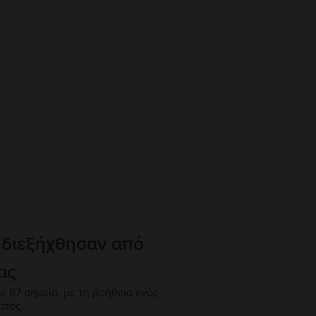
 διεξήχθησαν από
ας
ε 67 σημεία, με τη βοήθεια ενός
ατος.