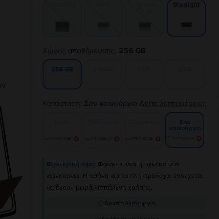
Midnight
Silver
Space
Starlight
Gray
Χώρος αποθήκευσης:
256 GB
512 GB
1 TB
2 TB
256 GB
Κατάσταση:
Σαν καινούργιο
Δείτε λεπτομέρειες
Καλό
Πολύ καλό
Εξαιρετικό
Σαν
καινούργιο
Ειδοποίησε με!
Ειδοποίησε με!
Ειδοποίησε με!
Ειδοποίησε με!
Εξωτερική όψη:
Φαίνεται νέο ή σχεδόν σαν
καινούργιο. Η οθόνη και το πληκτρολόγιο ενδέχεται
να έχουν μικρά λεπτά ίχνη χρήσης.
Άριστη λειτουργία