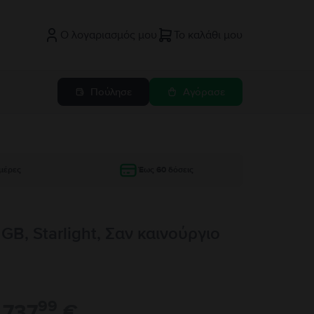
Ο λογαριασμός μου
Το καλάθι μου
Πούλησε
Αγόρασε
μέρες
Έως 60 δόσεις
GB, Starlight, Σαν καινούργιο
99
737
€