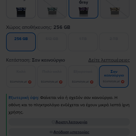
Gray
Χώρος αποθήκευσης:
256 GB
512 GB
1 TB
2 TB
256 GB
Κατάσταση:
Σαν καινούργιο
Δείτε λεπτομέρειες
Καλό
Πολύ καλό
Εξαιρετικό
Σαν
καινούργιο
Ειδοποίησε με!
Ειδοποίησε με!
Ειδοποίησε με!
Ειδοποίησε με!
Εξωτερική όψη:
Φαίνεται νέο ή σχεδόν σαν καινούργιο. Η
οθόνη και το πληκτρολόγιο ενδέχεται να έχουν μικρά λεπτά ίχνη
χρήσης.
Άριστη λειτουργία
Απόδοση μπαταρίας