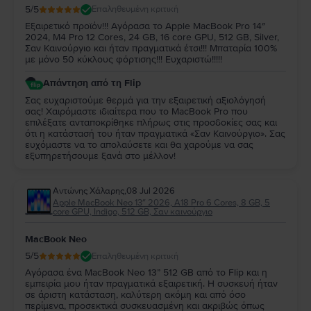
5
/5
Επαληθευμένη κριτική
Εξαιρετικό προϊόν!!! Αγόρασα το Apple MacBook Pro 14″
2024, M4 Pro 12 Cores, 24 GB, 16 core GPU, 512 GB, Silver,
Σαν Καινούργιο και ήταν πραγματικά έτσι!!! Μπαταρία 100%
με μόνο 50 κύκλους φόρτισης!!! Ευχαριστώ!!!!!
Απάντηση από τη Flip
Σας ευχαριστούμε θερμά για την εξαιρετική αξιολόγησή
σας! Χαιρόμαστε ιδιαίτερα που το MacBook Pro που
επιλέξατε ανταποκρίθηκε πλήρως στις προσδοκίες σας και
ότι η κατάστασή του ήταν πραγματικά «Σαν Καινούργιο». Σας
ευχόμαστε να το απολαύσετε και θα χαρούμε να σας
εξυπηρετήσουμε ξανά στο μέλλον!
Αντώνης Χάλαρης
,
08 Jul 2026
Apple MacBook Neo 13″ 2026, A18 Pro 6 Cores, 8 GB, 5
core GPU, Indigo, 512 GB, Σαν καινούργιο
MacBook Neo
5
/5
Επαληθευμένη κριτική
Αγόρασα ένα MacBook Neo 13” 512 GB από το Flip και η
εμπειρία μου ήταν πραγματικά εξαιρετική. Η συσκευή ήταν
σε άριστη κατάσταση, καλύτερη ακόμη και από όσο
περίμενα, προσεκτικά συσκευασμένη και ακριβώς όπως