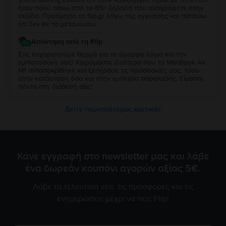
ήταν πολύ πάνω από το 85> δηλαδή που αναγράφετε στην
σελίδα. Προτίμησα το flip.gr λόγω της εγγύησης και πιστεύω
ότι δεν θε το μετανιώσω.
Απάντηση από τη Flip
Σας ευχαριστούμε θερμά για τα όμορφα λόγια και την
εμπιστοσύνη σας! Χαιρόμαστε ιδιαίτερα που το MacBook Air
M1 ανταποκρίθηκε και ξεπέρασε τις προσδοκίες σας, τόσο
στην κατάσταση όσο και στην εμπειρία παραλαβής. Είμαστε
πάντα στη διάθεσή σας!
Δείτε περισσότερες κριτικές
Κάνε εγγραφή στο newsletter μας και λάβε
ένα δωρεάν κουπόνι αγορών αξίας 5€.
Λάβε τα τελευταία νέα, τις προσφορές και τις
ενημερώσεις μέχρι να πεις Flip!