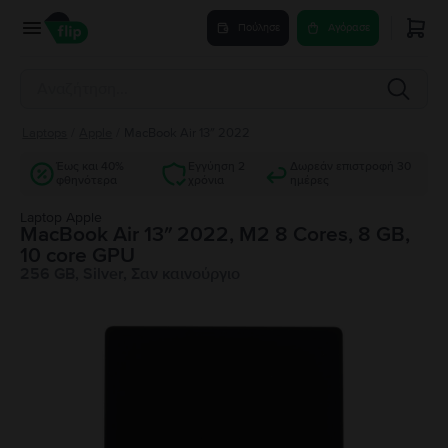
Πούλησε
Αγόρασε
Laptops
/
Apple
/
MacBook Air 13″ 2022
Έως και 40%
Εγγύηση 2
Δωρεάν επιστροφή 30
φθηνότερα
χρόνια
ημέρες
Laptop Apple
MacBook Air 13″ 2022, M2 8 Cores, 8 GB,
10 core GPU
256 GB, Silver, Σαν καινούργιο