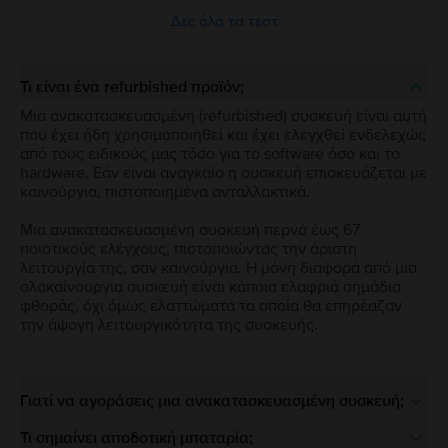
Δες όλα τα τεστ
Τι είναι ένα refurbished προϊόν;
Μια ανακατασκευασμένη (refurbished) συσκευή είναι αυτή
που έχει ήδη χρησιμοποιηθεί και έχει ελεγχθεί ενδελεχώς
από τους ειδικούς μας τόσο για το software όσο και το
hardware. Εάν είναι αναγκαίο η συσκευή επισκευάζεται με
καινούργια, πιστοποιημένα ανταλλακτικά.
Μια ανακατασκευασμένη συσκευή περνά έως 67
ποιοτικούς ελέγχους, πιστοποιώντας την άριστη
λειτουργία της, σαν καινούργια. Η μόνη διαφορά από μια
ολοκαίνουργια συσκευή είναι κάποια ελαφριά σημάδια
φθοράς, όχι όμως ελαττώματα τα οποία θα επηρέαζαν
την άψογη λειτουργικότητα της συσκευής.
Γιατί να αγοράσεις μια ανακατασκευασμένη συσκευή;
Τι σημαίνει αποδοτική μπαταρία;