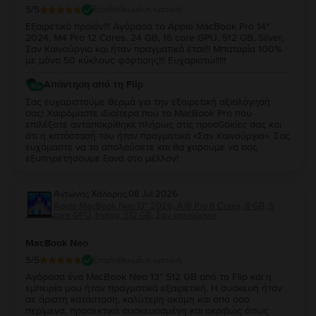
5
/5
Επαληθευμένη κριτική
Εξαιρετικό προϊόν!!! Αγόρασα το Apple MacBook Pro 14″
2024, M4 Pro 12 Cores, 24 GB, 16 core GPU, 512 GB, Silver,
Σαν Καινούργιο και ήταν πραγματικά έτσι!!! Μπαταρία 100%
με μόνο 50 κύκλους φόρτισης!!! Ευχαριστώ!!!!!
Απάντηση από τη Flip
Σας ευχαριστούμε θερμά για την εξαιρετική αξιολόγησή
σας! Χαιρόμαστε ιδιαίτερα που το MacBook Pro που
επιλέξατε ανταποκρίθηκε πλήρως στις προσδοκίες σας και
ότι η κατάστασή του ήταν πραγματικά «Σαν Καινούργιο». Σας
ευχόμαστε να το απολαύσετε και θα χαρούμε να σας
εξυπηρετήσουμε ξανά στο μέλλον!
Αντώνης Χάλαρης
,
08 Jul 2026
Apple MacBook Neo 13″ 2026, A18 Pro 6 Cores, 8 GB, 5
core GPU, Indigo, 512 GB, Σαν καινούργιο
MacBook Neo
5
/5
Επαληθευμένη κριτική
Αγόρασα ένα MacBook Neo 13” 512 GB από το Flip και η
εμπειρία μου ήταν πραγματικά εξαιρετική. Η συσκευή ήταν
σε άριστη κατάσταση, καλύτερη ακόμη και από όσο
περίμενα, προσεκτικά συσκευασμένη και ακριβώς όπως