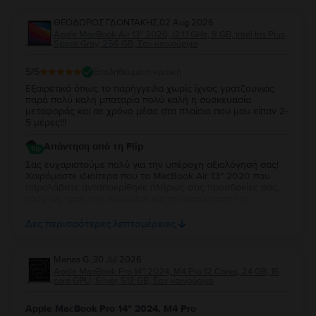
ΘΕΟΔΩΡΟΣ ΓΔΟΝΤΑΚΗΣ
,
02 Aug 2026
Apple MacBook Air 13″ 2020, i3 1.1 GHz, 8 GB, Intel Iris Plus,
Space Gray, 256 GB, Σαν καινούργιο
5
/5
Επαληθευμένη κριτική
Εξαιρετικό όπως το παρήγγειλα χωρίς ίχνος γρατζουνιάς
παρά πολύ καλή μπαταρία πολύ καλή η συσκευασία
μεταφοράς και σε χρόνο μέσα στα πλαίσια που μου είπαν 2-
5 μέρες!!!
Απάντηση από τη Flip
Σας ευχαριστούμε πολύ για την υπέροχη αξιολόγησή σας!
Χαιρόμαστε ιδιαίτερα που το MacBook Air 13″ 2020 που
παραλάβατε ανταποκρίθηκε πλήρως στις προσδοκίες σας,
τόσο ως προς την εμφάνιση και την κατάσταση της
μπαταρίας, όσο και ως προς τη συσκευασία και τον χρόνο
παράδοσης. Σας ευχαριστούμε για την εμπιστοσύνη σας και
Δες περισσότερες λεπτομέρειες
ευχόμαστε να το χαρείτε!
Manos G.
,
30 Jul 2026
Apple MacBook Pro 14″ 2024, M4 Pro 12 Cores, 24 GB, 16
core GPU, Silver, 512 GB, Σαν καινούργιο
Apple MacBook Pro 14″ 2024, M4 Pro