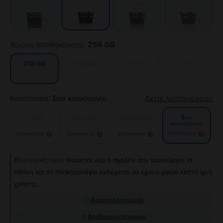
Gray
Χώρος αποθήκευσης:
256 GB
512 GB
1 TB
2 TB
256 GB
Κατάσταση:
Σαν καινούργιο
Δείτε λεπτομέρειες
Καλό
Πολύ καλό
Εξαιρετικό
Σαν
καινούργιο
Ειδοποίησε με!
Ειδοποίησε με!
Ειδοποίησε με!
Ειδοποίησε με!
Εξωτερική όψη:
Φαίνεται νέο ή σχεδόν σαν καινούργιο. Η
οθόνη και το πληκτρολόγιο ενδέχεται να έχουν μικρά λεπτά ίχνη
χρήσης.
Άριστη λειτουργία
Απόδοση μπαταρίας