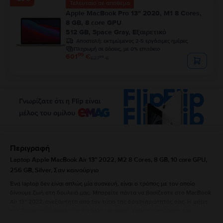
Τελευταίο σε απόθεμα
Apple MacBook Pro 13″ 2020, M1 8 Cores,
8 GB, 8 core GPU
512 GB, Space Gray, Εξαιρετικό
Αποστολή:
εκτιμώμενος 2-5 εργάσιμες ημέρες
Πληρωμή σε δόσεις, με 0% επιτόκιο
99
601
€
99
627
€
Περιγραφή
Laptop Apple MacBook Air 13″ 2022, M2 8 Cores, 8 GB, 10 core GPU,
256 GB, Silver, Σαν καινούργιο
Ένα laptop δεν είναι απλώς μία συσκευή, είναι ο τρόπος με τον οποίο
δίνουμε ζωή στη δουλειά μας. Μπορείτε πάντα να βασίζεστε στο MacBook
Air 13” 2022, ανεξάρτητα από τον τύπο της δραστηριότητάς σας. Η φήμη
της Apple επιβεβαιώνεται για άλλη μια φορά, καθώς η απόδοση του
MacBook Air 13” 2022 είναι πραγματικά εντυπωσιακή. Η σχεδίαση, με τις