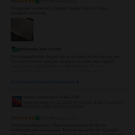
5
/5
Επαληθευμένη κριτική
Εξαιρετική κατάσταση ,άριστο προϊόν όπως ότι έχω
αγοράσει από εσάς
Απάντηση από τη Flip
Σας ευχαριστούμε θερμά για τα όμορφα λόγια σας και για
την εμπιστοσύνη που μας δείχνετε με κάθε σας αγορά!
Χαιρόμαστε ιδιαίτερα που το MacBook Air 13″ που
παραλάβατε ήταν σε εξαιρετική κατάσταση και ότι η
εμπειρία σας συνεχίζει να ανταποκρίνεται στις προσδοκίες
σας. Η διαχρονική σας προτίμηση είναι η μεγαλύτερη
Δες περισσότερες λεπτομέρειες
επιβράβευση για την ομάδα μας. Θα χαρούμε να σας
εξυπηρετήσουμε ξανά στο μέλλον!
Antonis Semertzakis
,
12 Apr 2026
Apple MacBook Air 13″ 2020, M1 8 Cores, 8 GB, 7 core GPU,
Space Gray, 256 GB, Σαν καινούργιο
5
/5
Επαληθευμένη κριτική
Όλα ήταν εξαιρετικά. Πήρα ένα MacBook Air M1 σε
κατάσταση σαν καινούργιο. Έφτασε και μετά την εμπειρία
του unboxing ένιωθα ότι ήταν καινούργιο. Ήρθε με 93% που