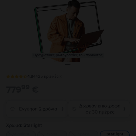
Πραγματικές φωτογραφίες του προϊόντος
4.8
4425
κριτικές
99
779
€
Δωρεάν επιστροφή
Εγγύηση 2 χρόνια
❯
❯
σε 30 ημέρες
Χρώμα:
Starlight
Midnight
Silver
Space
Starlight