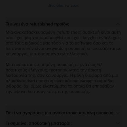
Δες όλα τα τεστ
Τι είναι ένα refurbished προϊόν;
Μια ανακατασκευασμένη (refurbished) συσκευή είναι αυτή
που έχει ήδη χρησιμοποιηθεί και έχει ελεγχθεί ενδελεχώς
από τους ειδικούς μας τόσο για το software όσο και το
hardware. Εάν είναι αναγκαίο η συσκευή επισκευάζεται με
καινούργια, πιστοποιημένα ανταλλακτικά.
Μια ανακατασκευασμένη συσκευή περνά έως 67
ποιοτικούς ελέγχους, πιστοποιώντας την άριστη
λειτουργία της, σαν καινούργια. Η μόνη διαφορά από μια
ολοκαίνουργια συσκευή είναι κάποια ελαφριά σημάδια
φθοράς, όχι όμως ελαττώματα τα οποία θα επηρέαζαν
την άψογη λειτουργικότητα της συσκευής.
Γιατί να αγοράσεις μια ανακατασκευασμένη συσκευή;
Τι σημαίνει αποδοτική μπαταρία;