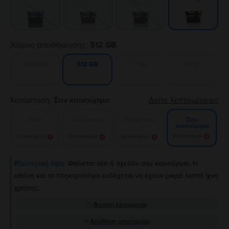
Gray
Χώρος αποθήκευσης:
512 GB
256 GB
1 TB
2 TB
512 GB
Κατάσταση:
Σαν καινούργιο
Δείτε λεπτομέρειες
Καλό
Πολύ καλό
Εξαιρετικό
Σαν
καινούργιο
Ειδοποίησε με!
Ειδοποίησε με!
Ειδοποίησε με!
Ειδοποίησε με!
Εξωτερική όψη:
Φαίνεται νέο ή σχεδόν σαν καινούργιο. Η
οθόνη και το πληκτρολόγιο ενδέχεται να έχουν μικρά λεπτά ίχνη
χρήσης.
Άριστη λειτουργία
Απόδοση μπαταρίας