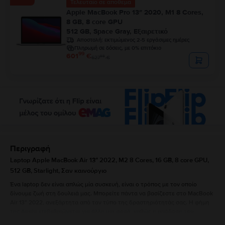
Τελευταίο σε απόθεμα
Apple MacBook Pro 13″ 2020, M1 8 Cores,
8 GB, 8 core GPU
512 GB, Space Gray, Εξαιρετικό
Αποστολή:
εκτιμώμενος 2-5 εργάσιμες ημέρες
Πληρωμή σε δόσεις, με 0% επιτόκιο
99
601
€
99
627
€
Περιγραφή
Laptop Apple MacBook Air 13″ 2022, M2 8 Cores, 16 GB, 8 core GPU,
512 GB, Starlight, Σαν καινούργιο
Ένα laptop δεν είναι απλώς μία συσκευή, είναι ο τρόπος με τον οποίο
δίνουμε ζωή στη δουλειά μας. Μπορείτε πάντα να βασίζεστε στο MacBook
Air 13” 2022, ανεξάρτητα από τον τύπο της δραστηριότητάς σας. Η φήμη
της Apple επιβεβαιώνεται για άλλη μια φορά, καθώς η απόδοση του
MacBook Air 13” 2022 είναι πραγματικά εντυπωσιακή. Η σχεδίαση, με τις