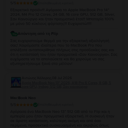
5
/5
Επαληθευμένη κριτική
Εξαιρετικό προϊόν!!! Αγόρασα το Apple MacBook Pro 14″
2024, M4 Pro 12 Cores, 24 GB, 16 core GPU, 512 GB, Silver,
Σαν Καινούργιο και ήταν πραγματικά έτσι!!! Μπαταρία 100%
με μόνο 50 κύκλους φόρτισης!!! Ευχαριστώ!!!!!
Απάντηση από τη Flip
Σας ευχαριστούμε θερμά για την εξαιρετική αξιολόγησή
σας! Χαιρόμαστε ιδιαίτερα που το MacBook Pro που
επιλέξατε ανταποκρίθηκε πλήρως στις προσδοκίες σας και
ότι η κατάστασή του ήταν πραγματικά «Σαν Καινούργιο». Σας
ευχόμαστε να το απολαύσετε και θα χαρούμε να σας
εξυπηρετήσουμε ξανά στο μέλλον!
Αντώνης Χάλαρης
,
08 Jul 2026
Apple MacBook Neo 13″ 2026, A18 Pro 6 Cores, 8 GB, 5
core GPU, Indigo, 512 GB, Σαν καινούργιο
MacBook Neo
5
/5
Επαληθευμένη κριτική
Αγόρασα ένα MacBook Neo 13” 512 GB από το Flip και η
εμπειρία μου ήταν πραγματικά εξαιρετική. Η συσκευή ήταν
σε άριστη κατάσταση, καλύτερη ακόμη και από όσο
περίμενα, προσεκτικά συσκευασμένη και ακριβώς όπως