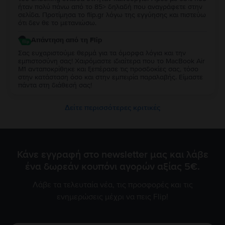
ήταν πολύ πάνω από το 85> δηλαδή που αναγράφετε στην
σελίδα. Προτίμησα το flip.gr λόγω της εγγύησης και πιστεύω
ότι δεν θε το μετανιώσω.
Απάντηση από τη Flip
Σας ευχαριστούμε θερμά για τα όμορφα λόγια και την
εμπιστοσύνη σας! Χαιρόμαστε ιδιαίτερα που το MacBook Air
M1 ανταποκρίθηκε και ξεπέρασε τις προσδοκίες σας, τόσο
στην κατάσταση όσο και στην εμπειρία παραλαβής. Είμαστε
πάντα στη διάθεσή σας!
Δείτε περισσότερες κριτικές
Κάνε εγγραφή στο newsletter μας και λάβε
ένα δωρεάν κουπόνι αγορών αξίας 5€.
Λάβε τα τελευταία νέα, τις προσφορές και τις
ενημερώσεις μέχρι να πεις Flip!