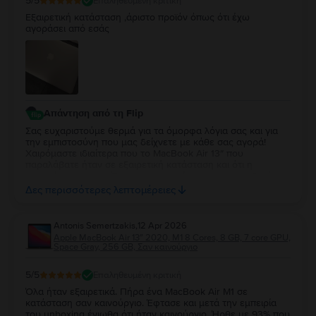
5
/5
Επαληθευμένη κριτική
Εξαιρετική κατάσταση ,άριστο προϊόν όπως ότι έχω
αγοράσει από εσάς
Απάντηση από τη Flip
Σας ευχαριστούμε θερμά για τα όμορφα λόγια σας και για
την εμπιστοσύνη που μας δείχνετε με κάθε σας αγορά!
Χαιρόμαστε ιδιαίτερα που το MacBook Air 13″ που
παραλάβατε ήταν σε εξαιρετική κατάσταση και ότι η
εμπειρία σας συνεχίζει να ανταποκρίνεται στις προσδοκίες
σας. Η διαχρονική σας προτίμηση είναι η μεγαλύτερη
Δες περισσότερες λεπτομέρειες
επιβράβευση για την ομάδα μας. Θα χαρούμε να σας
εξυπηρετήσουμε ξανά στο μέλλον!
Antonis Semertzakis
,
12 Apr 2026
Apple MacBook Air 13″ 2020, M1 8 Cores, 8 GB, 7 core GPU,
Space Gray, 256 GB, Σαν καινούργιο
5
/5
Επαληθευμένη κριτική
Όλα ήταν εξαιρετικά. Πήρα ένα MacBook Air M1 σε
κατάσταση σαν καινούργιο. Έφτασε και μετά την εμπειρία
του unboxing ένιωθα ότι ήταν καινούργιο. Ήρθε με 93% που