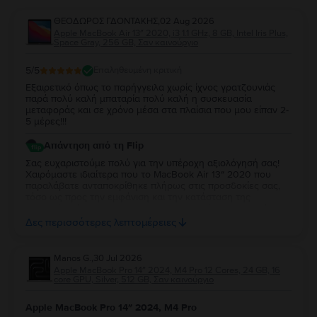
ΘΕΟΔΩΡΟΣ ΓΔΟΝΤΑΚΗΣ
,
02 Aug 2026
Apple MacBook Air 13″ 2020, i3 1.1 GHz, 8 GB, Intel Iris Plus,
Space Gray, 256 GB, Σαν καινούργιο
5
/5
Επαληθευμένη κριτική
Εξαιρετικό όπως το παρήγγειλα χωρίς ίχνος γρατζουνιάς
παρά πολύ καλή μπαταρία πολύ καλή η συσκευασία
μεταφοράς και σε χρόνο μέσα στα πλαίσια που μου είπαν 2-
5 μέρες!!!
Απάντηση από τη Flip
Σας ευχαριστούμε πολύ για την υπέροχη αξιολόγησή σας!
Χαιρόμαστε ιδιαίτερα που το MacBook Air 13″ 2020 που
παραλάβατε ανταποκρίθηκε πλήρως στις προσδοκίες σας,
τόσο ως προς την εμφάνιση και την κατάσταση της
μπαταρίας, όσο και ως προς τη συσκευασία και τον χρόνο
παράδοσης. Σας ευχαριστούμε για την εμπιστοσύνη σας και
Δες περισσότερες λεπτομέρειες
ευχόμαστε να το χαρείτε!
Manos G.
,
30 Jul 2026
Apple MacBook Pro 14″ 2024, M4 Pro 12 Cores, 24 GB, 16
core GPU, Silver, 512 GB, Σαν καινούργιο
Apple MacBook Pro 14″ 2024, M4 Pro