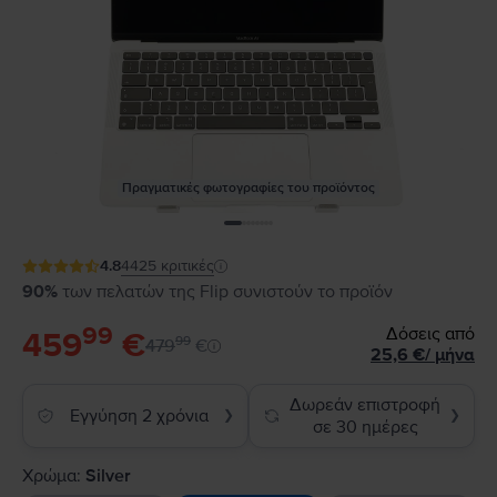
Πραγματικές φωτογραφίες του προϊόντος
4.8
4425
κριτικές
90%
των πελατών της Flip συνιστούν το προϊόν
99
Δόσεις από
459
€
99
479
€
25,6
€
/
μήνα
Δωρεάν επιστροφή
Εγγύηση 2 χρόνια
❯
❯
σε 30 ημέρες
Χρώμα:
Silver