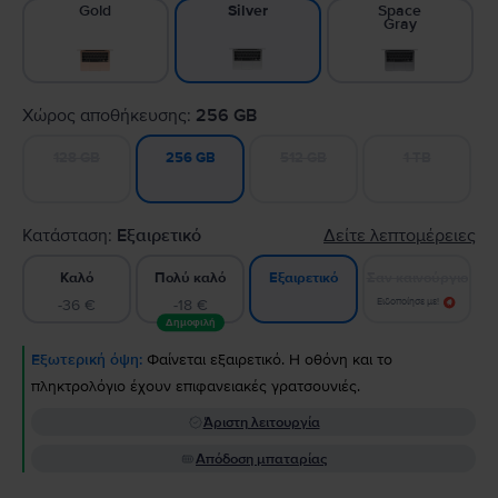
Gold
Space
Silver
Gray
Χώρος αποθήκευσης:
256 GB
128 GB
512 GB
1 TB
256 GB
Κατάσταση:
Εξαιρετικό
Δείτε λεπτομέρειες
Καλό
Πολύ καλό
Σαν καινούργιο
Εξαιρετικό
-36 €
-18 €
Ειδοποίησε με!
Δημοφιλή
Εξωτερική όψη:
Φαίνεται εξαιρετικό. Η οθόνη και το
πληκτρολόγιο έχουν επιφανειακές γρατσουνιές.
Άριστη λειτουργία
Απόδοση μπαταρίας