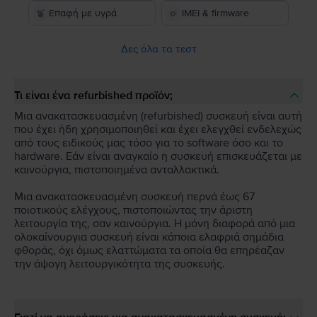
Επαφή με υγρά
IMEI & firmware
Δες όλα τα τεστ
Τι είναι ένα refurbished προϊόν;
Μια ανακατασκευασμένη (refurbished) συσκευή είναι αυτή
που έχει ήδη χρησιμοποιηθεί και έχει ελεγχθεί ενδελεχώς
από τους ειδικούς μας τόσο για το software όσο και το
hardware. Εάν είναι αναγκαίο η συσκευή επισκευάζεται με
καινούργια, πιστοποιημένα ανταλλακτικά.
Μια ανακατασκευασμένη συσκευή περνά έως 67
ποιοτικούς ελέγχους, πιστοποιώντας την άριστη
λειτουργία της, σαν καινούργια. Η μόνη διαφορά από μια
ολοκαίνουργια συσκευή είναι κάποια ελαφριά σημάδια
φθοράς, όχι όμως ελαττώματα τα οποία θα επηρέαζαν
την άψογη λειτουργικότητα της συσκευής.