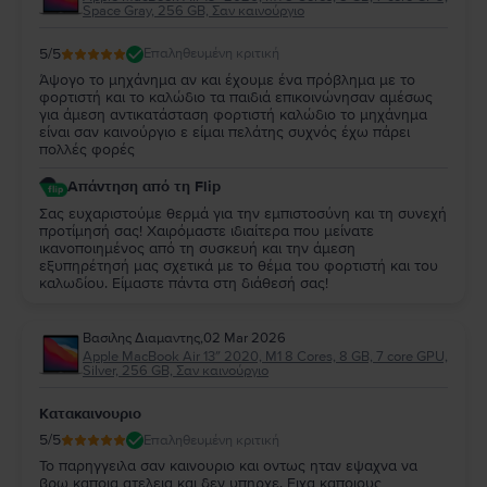
Space Gray, 256 GB, Σαν καινούργιο
5
/5
Επαληθευμένη κριτική
Άψογο το μηχάνημα αν και έχουμε ένα πρόβλημα με το
φορτιστή και το καλώδιο τα παιδιά επικοινώνησαν αμέσως
για άμεση αντικατάσταση φορτιστή καλώδιο το μηχάνημα
είναι σαν καινούργιο ε είμαι πελάτης συχνός έχω πάρει
πολλές φορές
Απάντηση από τη Flip
Σας ευχαριστούμε θερμά για την εμπιστοσύνη και τη συνεχή
προτίμησή σας! Χαιρόμαστε ιδιαίτερα που μείνατε
ικανοποιημένος από τη συσκευή και την άμεση
εξυπηρέτησή μας σχετικά με το θέμα του φορτιστή και του
καλωδίου. Είμαστε πάντα στη διάθεσή σας!
Βασιλης Διαμαντης
,
02 Mar 2026
Apple MacBook Air 13″ 2020, M1 8 Cores, 8 GB, 7 core GPU,
Silver, 256 GB, Σαν καινούργιο
Κατακαινουριο
5
/5
Επαληθευμένη κριτική
Το παρηγγειλα σαν καινουριο και οντως ηταν εψαχνα να
βρω καποια ατελεια και δεν υπηρχε. Ειχα καποιους