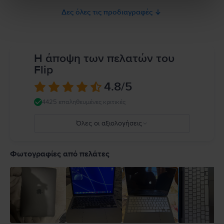
ή καιρικά φαινόμενα όπως βροχή, χιόνι και ομίχλη. Για να μειώσετε τον
Δες όλες τις προδιαγραφές
κίνδυνο υπερθέρμανσης ή τραυματισμών που σχετίζονται με τη
θερμότητα, να φροντίζετε πάντα για επαρκή αερισμό γύρω από το
MacBook και τον προσαρμογέα τροφοδοτικού του και να τα χειρίζεστε με
προσοχή. Όποτε είναι δυνατόν, αποφύγετε καταστάσεις όπου το δέρμα
σας μπορεί να βρίσκεται σε παρατεταμένη επαφή με τη συσκευή ή τον
Η άποψη των πελατών του
προσαρμογέα τροφοδοτικού της κατά τη λειτουργία ή τη σύνδεση σε πηγή
Flip
τροφοδοσίας. Το MacBook περιέχει μαγνήτες, καθώς και εξαρτήματα και
κεραίες που εκπέμπουν ηλεκτρομαγνητικά πεδία. Αυτοί οι μαγνήτες και τα
4.8
/5
ηλεκτρομαγνητικά πεδία ενδέχεται να επηρεάσουν τη λειτουργία ιατρικών
συσκευών. Συμβουλευτείτε τον γιατρό σας και τον κατασκευαστή της
4425 επαληθευμένες κριτικές
ιατρικής σας συσκευής για πληροφορίες σχετικά με τη συσκευή σας.
Πλήρεις λεπτομέρειες στο:
https://support.apple.com/en-
Όλες οι αξιολογήσεις
ca/guide/macbook-air/apd9b8f7aa11/mac
5
4
Φωτογραφίες από πελάτες
3
2
1