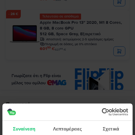
599
€
- 26 €
Τελευταίο σε απόθεμα
Apple MacBook Pro 13″ 2020, M1 8 Cores,
8 GB, 8 core GPU
512 GB, Space Gray, Εξαιρετικό
Αποστολή:
εκτιμώμενος 2-5 εργάσιμες ημέρες
Πληρωμή σε δόσεις, με 0% επιτόκιο
99
601
€
99
627
€
Περιγραφή
Laptop Apple MacBook Air 13″ 2020, M1 8 Cores, 8 GB, 7 core GPU,
256 GB, Silver, Εξαιρετικό
Εάν χρειάζεστε έναν αξιόπιστο συνεργάτη για εργασία ή ψυχαγωγία, τότε
Συναίνεση
Λεπτομέρειες
Σχετικά
προτείνουμε το MacBook Air 13” 2020. Τα εκλεπτυσμένα φινιρίσματα, σε