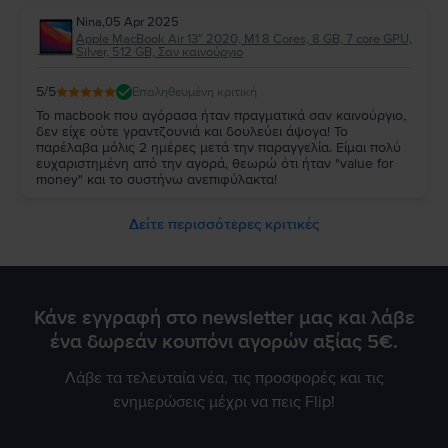
Nina
,
05 Apr 2025
Apple MacBook Air 13″ 2020, M1 8 Cores, 8 GB, 7 core GPU,
Silver, 512 GB, Σαν καινούργιο
5
/5
Επαληθευμένη κριτική
Το macbook που αγόρασα ήταν πραγματικά σαν καινούργιο,
δεν είχε ούτε γραντζουνιά και δουλεύει άψογα! Το
παρέλαβα μόλις 2 ημέρες μετά την παραγγελία. Είμαι πολύ
ευχαριστημένη από την αγορά, θεωρώ ότι ήταν "value for
money" και το συστήνω ανεπιφύλακτα!
Δείτε περισσότερες κριτικές
Κάνε εγγραφή στο newsletter μας και λάβε
ένα δωρεάν κουπόνι αγορών αξίας 5€.
Λάβε τα τελευταία νέα, τις προσφορές και τις
ενημερώσεις μέχρι να πεις Flip!