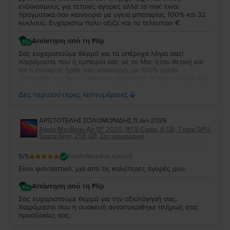
ενδοιασμους για τετοιες αγορες αλλα το mac ειναι
πραγματικα σαν καινουριο με υγεια μπαταρίας 100% και 32
κυκλους. Ευχαριστω πολυ αξιζε και το τελευταιο €
Απάντηση από τη Flip
Σας ευχαριστούμε θερμά για τα υπέροχα λόγια σας!
Χαιρόμαστε που η εμπειρία σας με το Mac ήταν θετική και
ότι η συσκευή ήρθε σαν καινούρια, με 100% υγεία
μπαταρίας και λίγους κύκλους φόρτισης. Η ικανοποίησή σας
είναι η μεγαλύτερη επιβράβευση για εμάς, και χαίρομαστε
Δες περισσότερες λεπτομέρειες
που θεωρήσατε ότι άξιζε κάθε ευρώ!
ΑΡΙΣΤΟΤΕΛΗΣ ΣΟΛΟΜΩΝΙΔΗΣ
,
11 Jan 2026
Apple MacBook Air 13″ 2020, M1 8 Cores, 8 GB, 7 core GPU,
Space Gray, 256 GB, Σαν καινούργιο
5
/5
Επαληθευμένη κριτική
Είναι φανταστικό, μια από τις καλύτερες αγορές μου
Απάντηση από τη Flip
Σας ευχαριστούμε θερμά για την αξιολόγησή σας.
Χαιρόμαστε που η συσκευή ανταποκρίθηκε πλήρως στις
προσδοκίες σας.