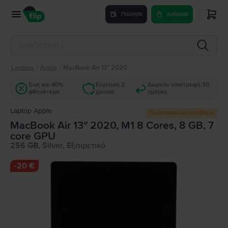
Πούλησε
Αγόρασε
Laptops
/
Apple
/
MacBook Air 13″ 2020
Έως και 40%
Εγγύηση 2
Δωρεάν επιστροφή 30
φθηνότερα
χρόνια
ημέρες
Laptop Apple
Περιορισμένο απόθεμα
MacBook Air 13″ 2020, M1 8 Cores, 8 GB, 7
core GPU
256 GB, Silver, Εξαιρετικό
-
20 €