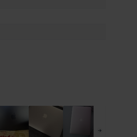
ι να επηρεάσουν τη λειτουργία ιατρικών συσκευών.
ειες στο:
https://support.apple.com/en-ca/guide/macbook-