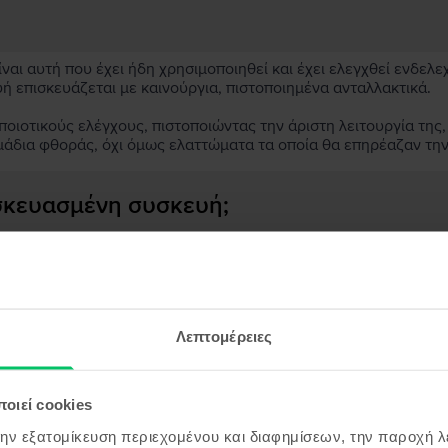
αι αυτή που έχει ήδη χρησιμοποιηθεί και έχει ελεγχθεί ενδελε
υή επισκευάζεται με καινούργια, πιστοποιημένα ανταλλακτικά.
ιοτικούς ελέγχους, πιστοποιώντας την άριστη λειτουργία της,
μάδια φθοράς, όχι όμως ελαττώματα τα οποία θα επηρέαζαν τη
ασκευασμένη συσκευή;
;
ς συσκευής;
Λεπτομέρειες
οιεί cookies
όντα παρόμοια με την αναζήτησ
την εξατομίκευση περιεχομένου και διαφημίσεων, την παροχή 