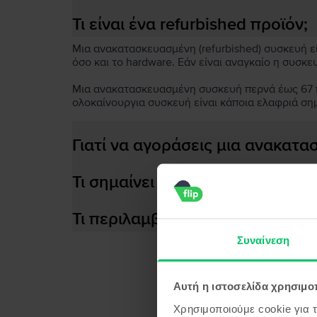
Τι είναι ένα refurbished προϊόν;
Μια ανακατασκευασμένη (refurbished) συσκευή είν
όσο και το hardware. Εάν είναι αναγκαίο η συσκε
Μια ανακατασκευασμένη συσκευή περνά έως 67 πο
ολοκαίνουργια συσκευή είναι κάποια ελαφριά ση
Γιατί να αγοράσεις μια ανακατ
Τι σημαίνει αποδοτική μπαταρία
Τι περιλαμβάνεται στο κουτί τη
Συναίνεση
Αυτή η ιστοσελίδα χρησιμοπ
Προϊ
Χρησιμοποιούμε cookie για 