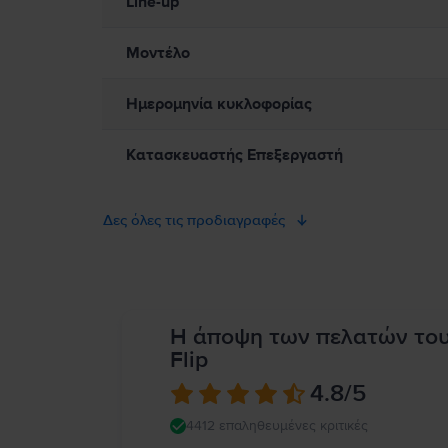
Line-up
μαγνήτες, καθώς και εξαρτήματα και κεραίες που εκπέμπουν ηλ
Συμβουλευτείτε τον γιατρό σας και τον κατασκευαστή της ιατρ
air/apd9b8f7aa11/mac
Μοντέλο
Ημερομηνία κυκλοφορίας
Κατασκευαστής Επεξεργαστή
Δες όλες τις προδιαγραφές
Η άποψη των πελατών το
Flip
4.8
/5
4412 επαληθευμένες κριτικές