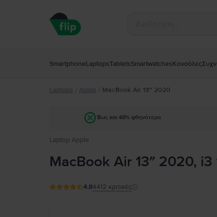
Smartphone
Laptops
Tablets
Smartwatches
Κονσόλες
Συχν
Laptops
Apple
/
MacBook Air 13″ 2020
/
Έως και 40% φθηνότερα
Laptop Apple
MacBook Air 13″ 2020, i3 1.
4.8
4412
κριτικές