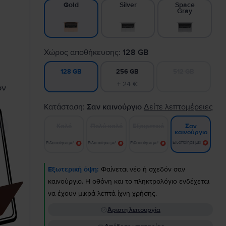
Silver
Space
Gold
Gray
Χώρος αποθήκευσης:
128 GB
256 GB
512 GB
128 GB
+ 24 €
Κατάσταση:
Σαν καινούργιο
Δείτε λεπτομέρειες
Καλό
Πολύ καλό
Εξαιρετικό
Σαν
καινούργιο
Ειδοποίησε με!
Ειδοποίησε με!
Ειδοποίησε με!
Ειδοποίησε με!
Εξωτερική όψη:
Φαίνεται νέο ή σχεδόν σαν
καινούργιο. Η οθόνη και το πληκτρολόγιο ενδέχεται
να έχουν μικρά λεπτά ίχνη χρήσης.
Άριστη λειτουργία