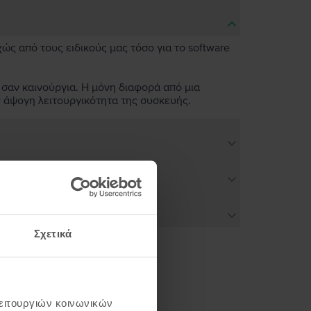
χώς από τους ειδικούς μας τόσο για το software
 σαν καινούργια. Η μόνη διαφορά από μια
ν άψογη λειτουργικότητα της συσκευής.
Σχετικά
ή σου
λειτουργιών κοινωνικών