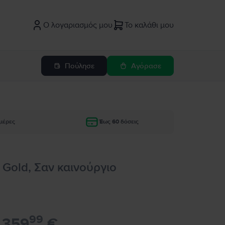
Ο λογαριασμός μου
Το καλάθι μου
Πούλησε
Αγόρασε
μέρες
Έως 60 δόσεις
 Gold, Σαν καινούργιο
99
359
€