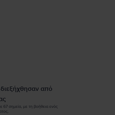
 διεξήχθησαν από
ας
ε 67 σημεία, με τη βοήθεια ενός
ατος.