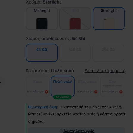
Χρώμα:
Starlight
Midnight
Red
Starlight
Χώρος αποθήκευσης:
64 GB
128 GB
256 GB
64 GB
Κατάσταση:
Πολύ καλό
Δείτε λεπτομέρειες
Καλό
Εξαιρετικό
Σαν
Πολύ καλό
καινούργιο
Ειδοποίησε με!
Ειδοποίησε με!
Ειδοποίησε με!
Δημοφιλή
Εξωτερική όψη:
Η κατάστασή του είναι πολύ καλή.
Μπορεί να έχει αρκετές γρατζουνιές ή κάποια ορατά
σημάδια.
Άριστη λειτουργία