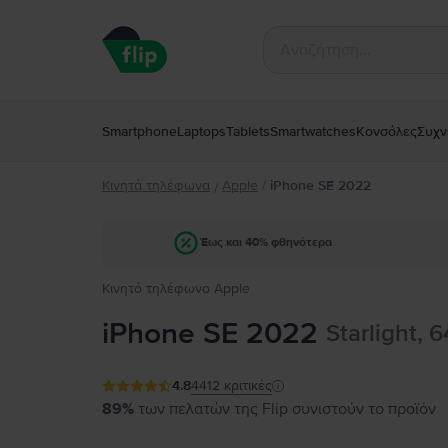
Smartphone
Laptops
Tablets
Smartwatches
Κονσόλες
Συχν
Κινητά τηλέφωνα
Apple
/
iPhone SE 2022
/
Έως και 40% φθηνότερα
Κινητό τηλέφωνο Apple
iPhone SE 2022
Starlight, 
4.8
4412
κριτικές
89%
των πελατών της Flip συνιστούν το προϊόν