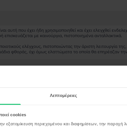
αι αυτή που έχει ήδη χρησιμοποιηθεί και έχει ελεγχθεί ενδελε
υή επισκευάζεται με καινούργια, πιστοποιημένα ανταλλακτικά.
ιοτικούς ελέγχους, πιστοποιώντας την άριστη λειτουργία της,
μάδια φθοράς, όχι όμως ελαττώματα τα οποία θα επηρέαζαν τη
ασκευασμένη συσκευή;
;
Λεπτομέρειες
ς συσκευής;
οιεί cookies
την εξατομίκευση περιεχομένου και διαφημίσεων, την παροχή 