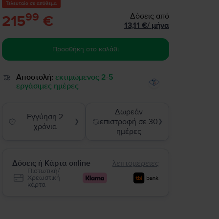
Τελευταίο σε απόθεμα
99
Δόσεις από
215
€
13,11
€
/
μήνα
Προσθήκη στο καλάθι
Αποστολή:
εκτιμώμενος 2-5
εργάσιμες ημέρες
Δωρεάν
Εγγύηση 2
επιστροφή σε 30
❯
❯
χρόνια
ημέρες
Δόσεις ή Κάρτα online
λεπτομέρειες
Πιστωτική/
Χρεωστική
κάρτα