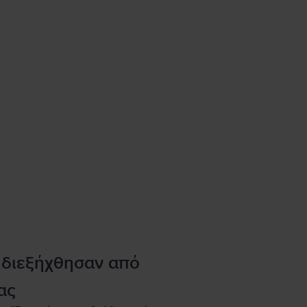
 διεξήχθησαν από
ας