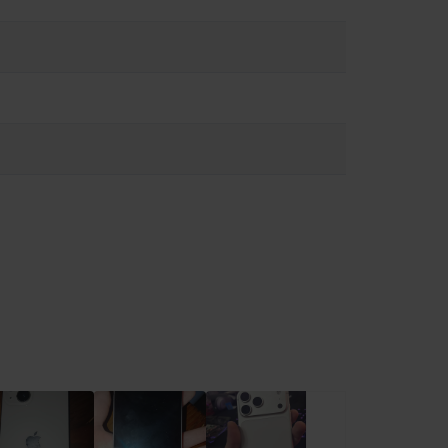
ά εξαρτήματα. Το iPhone και η μπαταρία του μπορεί να
θόνη, καθώς μπορεί να προκληθούν τραυματισμοί. Εάν
πτώσεις μπορεί να σας αποσπάσει την προσοχή και να
λνετε μηνύματα ενώ οδηγείτε). Ακολουθήστε τους κανόνες που
α υγρασίας μπορεί να προκαλέσει πυρκαγιά, ηλεκτροπληξία,