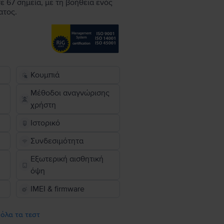
ε 67 σημεία, με τη βοήθεια ενός
ατος.
Κουμπιά
Μέθοδοι αναγνώρισης
χρήστη
Ιστορικό
Συνδεσιμότητα
Εξωτερική αισθητική
όψη
IMEI & firmware
 όλα τα τεστ