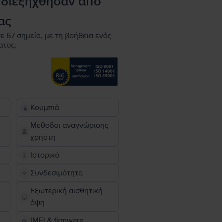
 διεξήχθησαν από
ας
ε 67 σημεία, με τη βοήθεια ενός
ατος.
Κουμπιά
Μέθοδοι αναγνώρισης
χρήστη
Ιστορικό
Συνδεσιμότητα
Εξωτερική αισθητική
όψη
IMEI & firmware