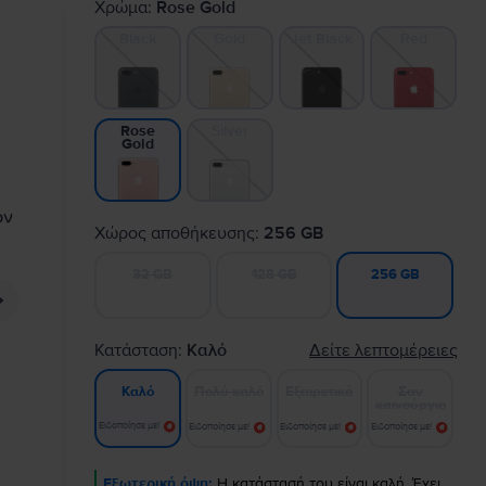
Χρώμα:
Rose Gold
Black
Gold
Jet Black
Red
Silver
Rose
Gold
Χώρος αποθήκευσης:
256 GB
32 GB
128 GB
256 GB
Κατάσταση:
Καλό
Δείτε λεπτομέρειες
Πολύ καλό
Εξαιρετικό
Σαν
Καλό
καινούργιο
Ειδοποίησε με!
Ειδοποίησε με!
Ειδοποίησε με!
Ειδοποίησε με!
Εξωτερική όψη:
Η κατάστασή του είναι καλή. Έχει