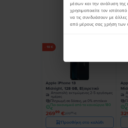
μέσων και την ανάλυση της
χρησιμοποιείτε τον ιστότοπ
να τις συνδυάσουν με άλλες
Προϊ
από μέρους σας χρήση των 
- 10 €
Apple iPhone 13
App
Midnight, 128 GB, Εξαιρετικό
Mid
Αποστολή:
εκτιμώμενος 2-5 εργάσιμες
Α
ημέρες
η
Πληρωμή σε δόσεις, με 0% επιτόκιο
Π
Πιο οικονομικό από το καινούργιο 180
Π
€
€
99
269
€
32
99
279
€
Προσθήκη στο καλάθι