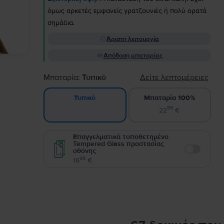
όμως αρκετές εμφανείς γρατζουνιές ή πολύ ορατά
σημάδια.
Άριστη λειτουργία
Απόδοση μπαταρίας
Μπαταρία:
Τυπικό
Δείτε λεπτομέρειες
Μπαταρία 100%
Τυπικό
99
22
€
Επαγγελματικά τοποθετημένο
Tempered Glass προστασίας
οθόνης
Enable
99
16
€