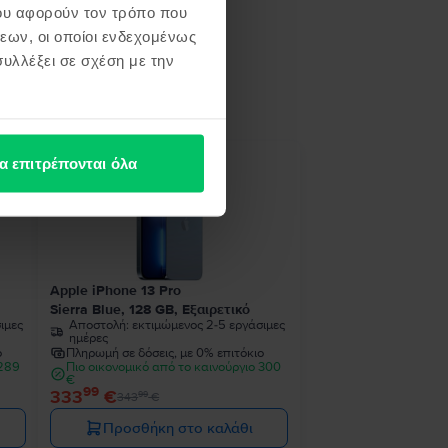
ου αφορούν τον τρόπο που
εων, οι οποίοι ενδεχομένως
υλλέξει σε σχέση με την
ή σου
α επιτρέπονται όλα
- 10 €
Apple iPhone 13 Pro
Sierra Blue, 128 GB, Εξαιρετικό
ιμες
Αποστολή:
εκτιμώμενος 2-5 εργάσιμες
ημέρες
ο
Πληρωμή σε δόσεις, με 0% επιτόκιο
 289
Πιο οικονομικό από το καινούργιο 300
€
99
333
€
99
343
€
Προσθήκη στο καλάθι