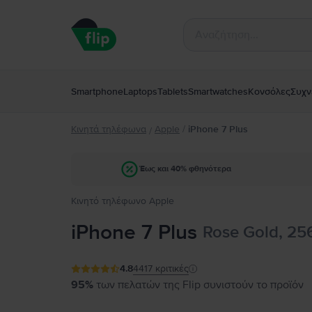
Smartphone
Laptops
Tablets
Smartwatches
Κονσόλες
Συχν
Κινητά τηλέφωνα
Apple
/
iPhone 7 Plus
/
Έως και 40% φθηνότερα
Κινητό τηλέφωνο Apple
iPhone 7 Plus
Rose Gold, 25
4.8
4417
κριτικές
95%
των πελατών της Flip συνιστούν το προϊόν