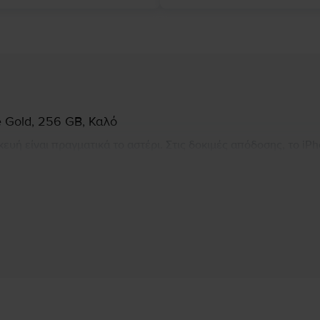
e Gold, 256 GB, Καλό
κευή είναι πραγματικά το αστέρι. Στις δοκιμές απόδοσης, το iPho
γράφο. Το iPhone 7 Plus 5,5'' φέρνει στο προσκήνιο μία από τ
ρο από το τηλέφωνο προηγούμενης γενιάς. Συνδυάστε όλα αυτά 
κατασκευάσει ποτέ η Apple.
Πληροφορίες Κατασκευαστή