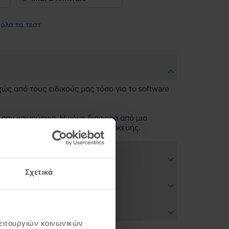
 όλα τα τεστ
χώς από τους ειδικούς μας τόσο για το software
 σαν καινούργια. Η μόνη διαφορά από μια
ν άψογη λειτουργικότητα της συσκευής.
Σχετικά
λειτουργιών κοινωνικών