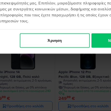
 επισκεψιμότητάς μας. Επιπλέον, μοιραζόμαστε πληροφορίες π
ό μας με συνεργάτες κοινωνικών μέσων, διαφήμισης και αναλύσ
 πληροφορίες που τους έχετε παραχωρήσει ή τις οποίες έχουν σ
όντα παρόμοια με την αναζήτησ
υπηρεσιών τους.
Άρνηση
Ν
le iPhone 14
Apple iPhone 12 Pro
night, 128 GB, Πολύ καλό
Pacific Blue, 128 GB, Εξαιρετικό
ποστολή:
εκτιμώμενος 2-5 εργάσιμες
Αποστολή:
εκτιμώμενος 2-5 εργάσ
μέρες
ημέρες
ληρωμή σε δόσεις, με 0% επιτόκιο
Πληρωμή σε δόσεις, με 0% επιτόκι
ιο οικονομικό από το καινούργιο 240
Πιο οικονομικό από το καινούργιο
€
99
99
9
€
249
€
Προσθήκη στο καλάθι
Προσθήκη στο καλάθι