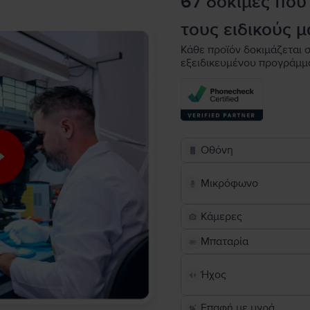
67 δοκιμές που
τους ειδικούς μ
Κάθε προϊόν δοκιμάζεται σ
εξειδικευμένου προγράμμ
Οθόνη
Μικρόφωνο
Κάμερες
Μπαταρία
Ήχος
Επαφή με υγρά