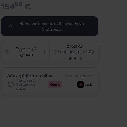
99
154
€
Θέλω να ξέρω πότε θα είναι ξανά
διαθέσιμο!
Δωρεάν
Εγγύηση 2
επιστροφή σε 30
❯
❯
χρόνια
ημέρες
Δόσεις ή Κάρτα online
λεπτομέρειες
Πιστωτική/
Χρεωστική
κάρτα