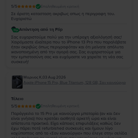
5
/5
Επαληθευμένη κριτική
Σε άριστη κατασταση ακριβως οπως η περιγραφη του.
Ευχαριστώ
Απάντηση από τη Flip
Σας ευχαριστούμε πολύ για την υπέροχη αξιολόγησή σας!
Χαιρόμαστε ιδιαίτερα που το iPhone 13 Pro που παραλάβατε
ήταν ακριβώς όπως περιγραφόταν και ότι μείνατε απόλυτα
ικανοποιημένη από την αγορά σας. Σας ευχαριστούμε για
την εμπιστοσύνη σας και ευχόμαστε να χαρείτε τη νέα σας
συσκευή!
Μαρινος Κ
,
03 Aug 2026
Apple iPhone 15 Pro, Blue Titanium, 128 GB, Σαν καινούργιο
Τέλειο
5
/5
Επαληθευμένη κριτική
Παράγγειλα το 15 Pro με καινούργια μπαταρία (αν και δεν
είναι γνήσια) που κρατάει αισθητά αρκετή ώρα και είναι
απίστευτα πρακτικό. Είχα κάποιες επιφυλάξεις καθώς δεν
έχω πάρει ποτέ refurbished συσκευές και ήμουν λίγο
καχύποπτος από το «Σαν καινούργιο» που έλεγε στην σελίδα