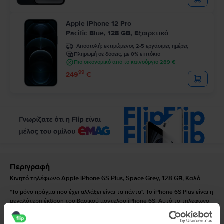
Apple iPhone 12 Pro
Pacific Blue, 128 GB, Εξαιρετικό
Αποστολή:
εκτιμώμενος 2-5 εργάσιμες ημέρες
Πληρωμή σε δόσεις, με 0% επιτόκιο
Πιο οικονομικό από το καινούργιο 289 €
99
249
€
Περιγραφή
Κινητό τηλέφωνο Apple iPhone 6S Plus, Space Grey, 128 GB, Καλό
"Το μόνο πράγμα που έχει αλλάξει είναι τα πάντα". Το iPhone 6S Plus είναι η
μεγαλύτερη έκδοση του βασικού μοντέλου iPhone 6S. Αυτό το τηλέφωνο
εμφανίστηκε το 2016 ως μια βελτιωμένη έκδοση των τηλεφώνων με τις
καλύτερες πωλήσεις που δημιούργησε η Apple. Με την οθόνη 5,5", τη νέα