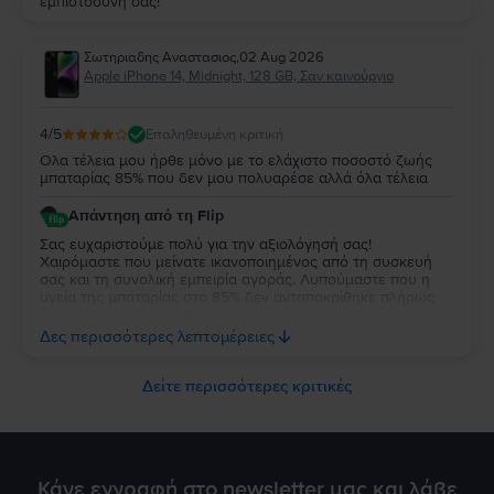
εμπιστοσύνη σας!
Σωτηριαδης Αναστασιος
,
02 Aug 2026
Apple iPhone 14, Midnight, 128 GB, Σαν καινούργιο
4
/5
Επαληθευμένη κριτική
Ολα τέλεια μου ήρθε μόνο με το ελάχιστο ποσοστό ζωής
μπαταρίας 85% που δεν μου πολυαρέσε αλλά όλα τέλεια
Απάντηση από τη Flip
Σας ευχαριστούμε πολύ για την αξιολόγησή σας!
Χαιρόμαστε που μείνατε ικανοποιημένος από τη συσκευή
σας και τη συνολική εμπειρία αγοράς. Λυπούμαστε που η
υγεία της μπαταρίας στο 85% δεν ανταποκρίθηκε πλήρως
στις προσδοκίες σας. Όλες οι συσκευές μας πληρούν τις
προδιαγραφές μας και διαθέτουν υγεία μπαταρίας από 85%
Δες περισσότερες λεπτομέρειες
και άνω όπως και το αναφέρουμε. Σας ευχαριστούμε για την
εμπιστοσύνη σας και ευχόμαστε να χαρείτε τη συσκευή σας!
Δείτε περισσότερες κριτικές
Κάνε εγγραφή στο newsletter μας και λάβε