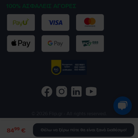
100% ΑΣΦΑΛΕΊΣ ΑΓΟΡΈΣ
©
2026
Flip.gr
- All rights reserved.
Flip.ro
Flip.bg
Rejoy.hu
99
84
€
Θέλω να ξέρω πότε θα είναι ξανά διαθέσιμο!