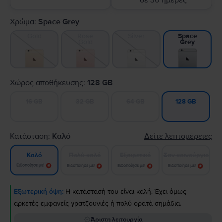
σε 30 ημέρες
Χρώμα:
Space Grey
Gold
Rose
Silver
Space
Gold
Grey
Χώρος αποθήκευσης:
128 GB
16 GB
32 GB
64 GB
128 GB
Κατάσταση:
Καλό
Δείτε λεπτομέρειες
Πολύ καλό
Εξαιρετικό
Σαν καινούργιο
Καλό
Ειδοποίησε με!
Ειδοποίησε με!
Ειδοποίησε με!
Ειδοποίησε με!
Εξωτερική όψη:
Η κατάστασή του είναι καλή. Έχει όμως
αρκετές εμφανείς γρατζουνιές ή πολύ ορατά σημάδια.
Άριστη λειτουργία