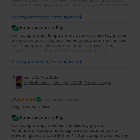
αλλά πράγματι το κινητό είναι σαν καινούργιο με μόνο μια
απειροελάχιστη μικρογρατζουνια σε μη εμφανή σημείο κατά
την χρήση η οποία προσωπικά μου είναι υπέρ αδιάφορη.
Κατά τα άλλα το κινητό λειτουργεί όπως θα έπρεπε, η οθόνη
Δες περισσότερες λεπτομέρειες
είναι απίστευτη και η κάμερες εξίσου τέλειες. Έχω διαβάσει
από άλλα σχόλια με κακές κριτικές ότι τα κινητά που τους
Απάντηση από τη Flip
έστελναν είχαν κάποια δυσλειτουργία είτε με τον έναν είτε
με τον άλλον τρόπο αλλά εγώ προσωπικά πιστεύω το κινητό
Σας ευχαριστούμε θερμά για την αναλυτική αξιολόγηση και
λειτουργεί άψογα και χωρίς την παραμικρή δυσλειτουργία.
τον χρόνο που αφιερώσατε για να μοιραστείτε την εμπειρία
σας! Χαιρόμαστε ιδιαίτερα που, παρά τις αρχικές σας
επιφυλάξεις, το iPhone 15 Pro ανταποκρίθηκε στις
προσδοκίες σας και ότι μείνατε ικανοποιημένος τόσο από
την κατάστασή της όσο και από την απόδοσή της. Η
Δες περισσότερες λεπτομέρειες
εμπιστοσύνη σας και τα σχόλιά σας είναι ιδιαίτερα σημαντικά
για εμάς και μας δίνουν κίνητρο να συνεχίσουμε να
προσφέρουμε την καλύτερη δυνατή εμπειρία στους πελάτες
maria
,
02 Aug 2026
μας. Σας ευχαριστούμε που επιλέξατε τη Flip και σας
Apple iPhone 14, Starlight, 128 GB, Σαν καινούργιο
ευχόμαστε να χαρείτε τη συσκευή σας για πολύ καιρό!
5
/5
Επαληθευμένη κριτική
μέχρι στιγμής τέλειο!
Απάντηση από τη Flip
Σας ευχαριστούμε πολύ για την αξιολόγησή σας!
Χαιρόμαστε ιδιαίτερα που μέχρι στιγμής είστε απόλυτα
ικανοποιημένος από το iPhone 14. Σας ευχαριστούμε για την