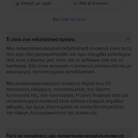
Επαφή με υγρά
IMEI & firmware
Δες όλα τα τεστ
Τι είναι ένα refurbished προϊόν;
Μια ανακατασκευασμένη (refurbished) συσκευή είναι αυτή
που έχει ήδη χρησιμοποιηθεί και έχει ελεγχθεί ενδελεχώς
από τους ειδικούς μας τόσο για το software όσο και το
hardware. Εάν είναι αναγκαίο η συσκευή επισκευάζεται με
καινούργια, πιστοποιημένα ανταλλακτικά.
Μια ανακατασκευασμένη συσκευή περνά έως 67
ποιοτικούς ελέγχους, πιστοποιώντας την άριστη
λειτουργία της, σαν καινούργια. Η μόνη διαφορά από μια
ολοκαίνουργια συσκευή είναι κάποια ελαφριά σημάδια
φθοράς, όχι όμως ελαττώματα τα οποία θα επηρέαζαν
την άψογη λειτουργικότητα της συσκευής.
Γιατί να αγοράσεις μια ανακατασκευασμένη συσκευή;