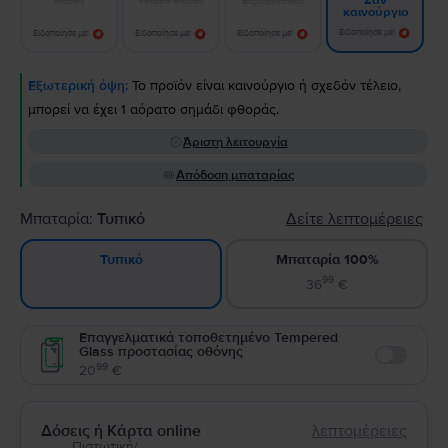
Σαν
καινούργιο
Ειδοποίησε με!
Ειδοποίησε με!
Ειδοποίησε με!
Ειδοποίησε με!
Εξωτερική όψη:
Το προϊόν είναι καινούργιο ή σχεδόν τέλειο,
μπορεί να έχει 1 αόρατο σημάδι φθοράς.
Άριστη λειτουργία
Απόδοση μπαταρίας
Μπαταρία:
Τυπικό
Δείτε λεπτομέρειες
Μπαταρία 100%
Τυπικό
99
36
€
Επαγγελματικά τοποθετημένο Tempered
Glass προστασίας οθόνης
Enable
99
20
€
Δόσεις ή Κάρτα online
λεπτομέρειες
Πιστωτική/