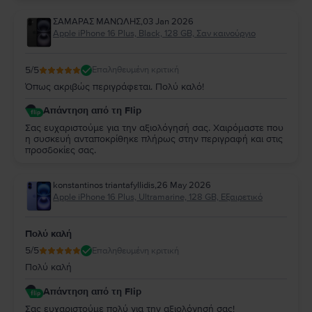
εμπιστοσύνη σας σημαίνει πολλά για εμάς! Να το χαρείτε!
ΣΑΜΑΡΑΣ ΜΑΝΩΛΗΣ
,
03 Jan 2026
Apple iPhone 16 Plus, Black, 128 GB, Σαν καινούργιο
5
/5
Επαληθευμένη κριτική
Όπως ακριβώς περιγράφεται. Πολύ καλό!
Απάντηση από τη Flip
Σας ευχαριστούμε για την αξιολόγησή σας. Χαιρόμαστε που
η συσκευή ανταποκρίθηκε πλήρως στην περιγραφή και στις
προσδοκίες σας.
konstantinos triantafyllidis
,
26 May 2026
Apple iPhone 16 Plus, Ultramarine, 128 GB, Εξαιρετικό
Πολύ καλή
5
/5
Επαληθευμένη κριτική
Πολύ καλή
Απάντηση από τη Flip
Σας ευχαριστούμε πολύ για την αξιολόγησή σας!