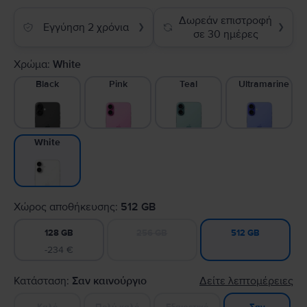
Δωρεάν επιστροφή
Εγγύηση 2 χρόνια
❯
❯
σε 30 ημέρες
Χρώμα:
White
Black
Pink
Teal
Ultramarine
White
Χώρος αποθήκευσης:
512 GB
128 GB
256 GB
512 GB
-234 €
Κατάσταση:
Σαν καινούργιο
Δείτε λεπτομέρειες
Καλό
Πολύ καλό
Εξαιρετικό