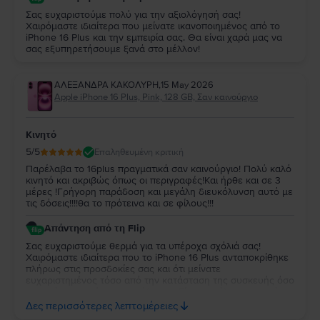
Σας ευχαριστούμε πολύ για την αξιολόγησή σας!
Χαιρόμαστε ιδιαίτερα που μείνατε ικανοποιημένος από το
iPhone 16 Plus και την εμπειρία σας. Θα είναι χαρά μας να
σας εξυπηρετήσουμε ξανά στο μέλλον!
ΑΛΕΞΑΝΔΡΑ ΚΑΚΟΛΥΡΗ
,
15 May 2026
Apple iPhone 16 Plus, Pink, 128 GB, Σαν καινούργιο
Κινητό
5
/5
Επαληθευμένη κριτική
Παρέλαβα το 16plus πραγματικά σαν καινούργιο! Πολύ καλό
κινητό και ακριβώς όπως οι περιγραφές!Και ήρθε και σε 3
μέρες !Γρήγορη παράδοση και μεγάλη διευκόλυνση αυτό με
τις δόσεις!!!!θα το πρότεινα και σε φίλους!!!
Απάντηση από τη Flip
Σας ευχαριστούμε θερμά για τα υπέροχα σχόλιά σας!
Χαιρόμαστε ιδιαίτερα που το iPhone 16 Plus ανταποκρίθηκε
πλήρως στις προσδοκίες σας και ότι μείνατε
ευχαριστημένος τόσο από την κατάσταση της συσκευής όσο
και από την ταχύτητα παράδοσης. Είναι μεγάλη μας χαρά
που η δυνατότητα δόσεων σας διευκόλυνε και ακόμη
Δες περισσότερες λεπτομέρειες
περισσότερο που θα μας προτείνατε και σε φίλους σας. Η