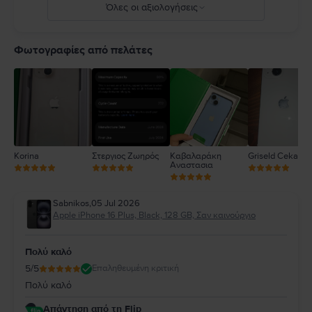
Όλες οι αξιολογήσεις
ro/guide/iphone/iph301fc905/ios
5
4
Φωτογραφίες από πελάτες
3
2
1
Korina
Στεργιος Ζωηρός
Καβαλαράκη
Griseld Ceka
Αναστασια
Sabnikos
,
05 Jul 2026
Apple iPhone 16 Plus, Black, 128 GB, Σαν καινούργιο
Πολύ καλό
5
/5
Επαληθευμένη κριτική
Πολύ καλό
Απάντηση από τη Flip