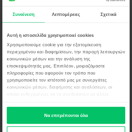
Πληρωμή σε δόσεις, με 0% επιτόκιο
Πιο οικονομικό από το καινούργιο 289 €
99
249
€
Συναίνεση
Λεπτομέρειες
Σχετικά
Αυτή η ιστοσελίδα χρησιμοποιεί cookies
Χρησιμοποιούμε cookie για την εξατομίκευση
περιεχομένου και διαφημίσεων, την παροχή λειτουργιών
κοινωνικών μέσων και την ανάλυση της
επισκεψιμότητάς μας. Επιπλέον, μοιραζόμαστε
Περιγραφή
πληροφορίες που αφορούν τον τρόπο που
Κινητό τηλέφωνο Apple iPhone 16 Plus, White, 512 GB, Σαν καινούργιο
χρησιμοποιείτε τον ιστότοπό μας με συνεργάτες
Δες περισσότερες λεπτομέρειες
κοινωνικών μέσων, διαφήμισης και αναλύσεων, οι
οποίοι ενδεχομένως να τις συνδυάσουν με άλλες
Πληροφορίες Συμμόρφωσης Προϊόντος
πληροφορίες που τους έχετε παραχωρήσει ή τις οποίες
έχουν συλλέξει σε σχέση με την από μέρους σας χρήση
Πληροφορίες Ασφάλειας Προϊόντος
Προδιαγραφές
των υπηρεσιών τους.
Να επιτρέπονται όλα
Μάρκα
Πληροφορίες Κατασκευαστή
Apple