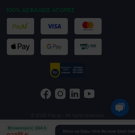
100% ΑΣΦΑΛΕΊΣ ΑΓΟΡΈΣ
©
2026
Flip.gr
- All rights reserved.
Flip.ro
Flip.bg
Rejoy.hu
Εξοικονομείς
:
224 €
Θέλω να ξέρω πότε θα είναι ξανά διαθ
99