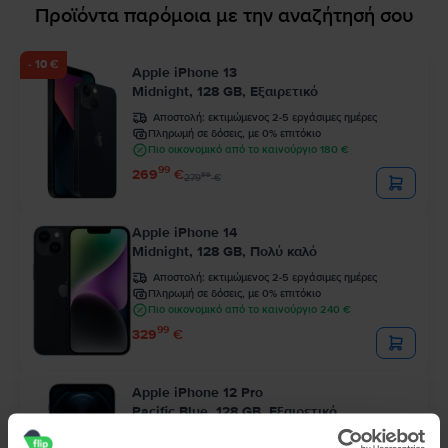
Προϊόντα παρόμοια με την αναζήτησή σου
- 10 €
Apple iPhone 13
Midnight, 128 GB, Εξαιρετικό
Αποστολή:
εκτιμώμενος 2-5 εργάσιμες ημέρες
Πληρωμή σε δόσεις, με 0% επιτόκιο
Πιο οικονομικό από το καινούργιο 180 €
99
269
€
99
279
€
Apple iPhone 14
Midnight, 128 GB, Πολύ καλό
Αποστολή:
εκτιμώμενος 2-5 εργάσιμες ημέρες
Πληρωμή σε δόσεις, με 0% επιτόκιο
Πιο οικονομικό από το καινούργιο 240 €
99
329
€
Apple iPhone 12 Pro
Pacific Blue, 128 GB, Εξαιρετικό
Αποστολή:
εκτιμώμενος 2-5 εργάσιμες ημέρες