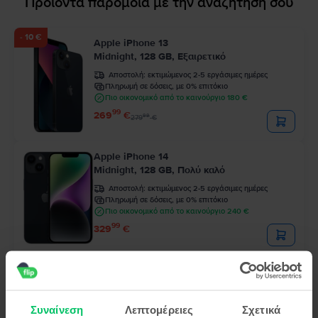
Προϊόντα παρόμοια με την αναζήτησή σου
- 10 €
Apple iPhone 13
Midnight, 128 GB, Εξαιρετικό
Αποστολή:
εκτιμώμενος 2-5 εργάσιμες ημέρες
Πληρωμή σε δόσεις, με 0% επιτόκιο
Πιο οικονομικό από το καινούργιο 180 €
99
269
€
99
279
€
Apple iPhone 14
Midnight, 128 GB, Πολύ καλό
Αποστολή:
εκτιμώμενος 2-5 εργάσιμες ημέρες
Πληρωμή σε δόσεις, με 0% επιτόκιο
Πιο οικονομικό από το καινούργιο 240 €
99
329
€
Apple iPhone 12 Pro
Pacific Blue, 128 GB, Εξαιρετικό
Αποστολή:
εκτιμώμενος 2-5 εργάσιμες ημέρες
Συναίνεση
Λεπτομέρειες
Σχετικά
Πληρωμή σε δόσεις, με 0% επιτόκιο