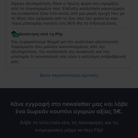
Άψογη εξυπηρέτηση. Είναι η πρώτη φορά που αγοράζω
από το συγκεκριμένο σαιτ. Επέλεξα κατάσταση καινούργιου
και ουσιαστικά ήταν έτσι εκτός από μια μικρή αμυχή που με
τη θήκη που αγόρασα από το ίδιο σαιτ δεν φαίνεται καν..
Υγεια μπαταρίας κινητού στο 90% Θα το επέλεγα ξανά..
Απάντηση από τη Flip
Σας ευχαριστούμε θερμά για την αναλυτική αξιολόγηση!
Χαιρόμαστε που μείνατε ικανοποιημένος από την
εξυπηρέτηση, την κατάσταση της συσκευής και την
μπαταρία. Η ικανοποίησή σας είναι η καλύτερη επιβράβευσή
μας.
Δείτε περισσότερες κριτικές
Κάνε εγγραφή στο newsletter μας και λάβε
ένα δωρεάν κουπόνι αγορών αξίας 5€.
Λάβε τα τελευταία νέα, τις προσφορές και τις
ενημερώσεις μέχρι να πεις Flip!