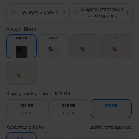
Δωρεάν επιστροφή
Εγγύηση 2 χρόνια
❯
❯
σε 30 ημέρες
Χρώμα:
Black
Blue
Green
Pink
Black
Yellow
Χώρος αποθήκευσης:
512 GB
128 GB
256 GB
512 GB
-96 €
+ 24 €
Κατάσταση:
Καλό
Δείτε λεπτομέρειες
Πολύ καλό
Εξαιρετικό
Σαν καινούργιο