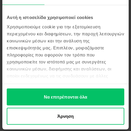
Πιο οικονομικό από το καινούργιο 289 €
99
249
€
Αυτή η ιστοσελίδα χρησιμοποιεί cookies
Χρησιμοποιούμε cookie για την εξατομίκευση
περιεχομένου και διαφημίσεων, την παροχή λειτουργιών
κοινωνικών μέσων και την ανάλυση της
επισκεψιμότητάς μας. Επιπλέον, μοιραζόμαστε
πληροφορίες που αφορούν τον τρόπο που
χρησιμοποιείτε τον ιστότοπό μας με συνεργάτες
Περιγραφή
κοινωνικών μέσων, διαφήμισης και αναλύσεων, οι
Κινητό τηλέφωνο Apple iPhone 15 Plus, Black, 512 GB, Καλό
οποίοι ενδεχομένως να τις συνδυάσουν με άλλες
Δες περισσότερες λεπτομέρειες
πληροφορίες που τους έχετε παραχωρήσει ή τις οποίες
έχουν συλλέξει σε σχέση με την από μέρους σας χρήση
Πληροφορίες Συμμόρφωσης Προϊόντος
των υπηρεσιών τους.
Να επιτρέπονται όλα
Πληροφορίες Ασφάλειας Προϊόντος
Προδιαγραφές
Άρνηση
Μάρκα
Πληροφορίες Κατασκευαστή
Apple