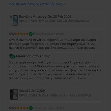
τις προσδοκίες σας. Να το χαρείτε και είμαστε πάντα στη
Δες περισσότερες λεπτομέρειες
διάθεσή σας!
Βαγγέλης Μπουναρτζής
,
28 Feb 2026
Apple iPhone 15 Plus, Blue, 128 GB, Σαν καινούργιο
5
/5
Επαληθευμένη κριτική
Όλα ήταν πολύ απλά και εύκολα με την αγορά και έλαβα
μέσα σε μερικές μέρες το κινητο που παρήγγειλα. Ήταν
άψογη η εμφάνισή του και όλα δουλεύουν πολύ σωστά.
Απάντηση από τη Flip
Σας ευχαριστούμε πολύ για τα όμορφα λόγια και για την
εμπιστοσύνη σας! Χαιρόμαστε που η αγορά ήταν εύκολη και
γρήγορη και ότι η συσκευή έφτασε σε άψογη κατάσταση και
λειτουργεί σωστά. Να τη χαρείτε και είμαστε πάντα στη
διάθεσή σας για οτιδήποτε χρειαστείτε στο μέλλον!
Notis
,
30 Jan 2026
Apple iPhone 15 Plus, Black, 128 GB, Σαν καινούργιο
5
/5
Επαληθευμένη κριτική