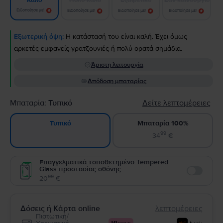
Καλό
Ειδοποίησε με!
Ειδοποίησε με!
Ειδοποίησε με!
Ειδοποίησε με!
Εξωτερική όψη:
Η κατάστασή του είναι καλή. Έχει όμως
αρκετές εμφανείς γρατζουνιές ή πολύ ορατά σημάδια.
Άριστη λειτουργία
Απόδοση μπαταρίας
Μπαταρία:
Τυπικό
Δείτε λεπτομέρειες
Μπαταρία 100%
Τυπικό
99
34
€
Επαγγελματικά τοποθετημένο Tempered
Glass προστασίας οθόνης
Enable
99
20
€
Δόσεις ή Κάρτα online
λεπτομέρειες
Πιστωτική/