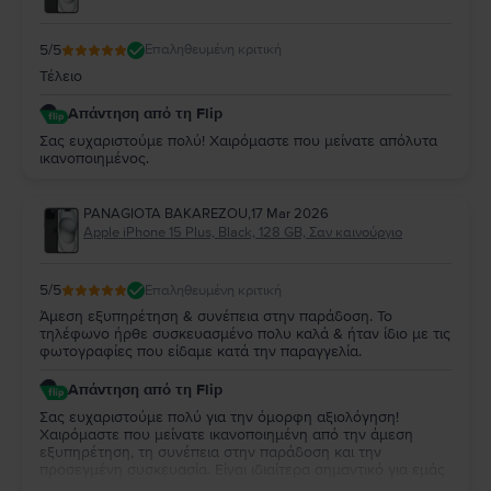
5
/5
Επαληθευμένη κριτική
Τέλειο
Απάντηση από τη Flip
Σας ευχαριστούμε πολύ! Χαιρόμαστε που μείνατε απόλυτα
ικανοποιημένος.
PANAGIOTA BAKAREZOU
,
17 Mar 2026
Apple iPhone 15 Plus, Black, 128 GB, Σαν καινούργιο
5
/5
Επαληθευμένη κριτική
Άμεση εξυπηρέτηση & συνέπεια στην παράδοση. Το
τηλέφωνο ήρθε συσκευασμένο πολυ καλά & ήταν ίδιο με τις
φωτογραφίες που είδαμε κατά την παραγγελία.
Απάντηση από τη Flip
Σας ευχαριστούμε πολύ για την όμορφη αξιολόγηση!
Χαιρόμαστε που μείνατε ικανοποιημένη από την άμεση
εξυπηρέτηση, τη συνέπεια στην παράδοση και την
προσεγμένη συσκευασία. Είναι ιδιαίτερα σημαντικό για εμάς
το προϊόν να ανταποκρίνεται πλήρως στις φωτογραφίες και