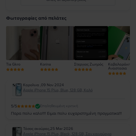
ro/guide/iphone/iph301fc905/ios
5
4
Φωτογραφίες από πελάτες
3
2
1
Tia Gkro
Korina
Στεργιος Ζωηρός
Καβαλαράκη
Αναστασια
Καρολινα
,
09 Nov 2024
Apple iPhone 15 Plus, Blue, 128 GB, Καλό
5
/5
Επαληθευμένη κριτική
Παρα πολυ καλο!!!! Ειμαι πολυ ευχαριστημένη πραγματικα!!!
Τάσος σκούρας
,
25 Mar 2026
Apple iPhone 15 Plus, Black, 128 GB, Σαν καινούργιο