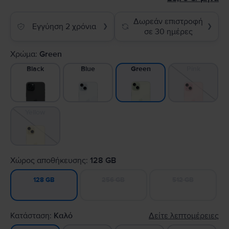
Δωρεάν επιστροφή
Εγγύηση 2 χρόνια
❯
❯
σε 30 ημέρες
Χρώμα:
Green
Black
Blue
Pink
Green
Yellow
Χώρος αποθήκευσης:
128 GB
256 GB
512 GB
128 GB
Κατάσταση:
Καλό
Δείτε λεπτομέρειες