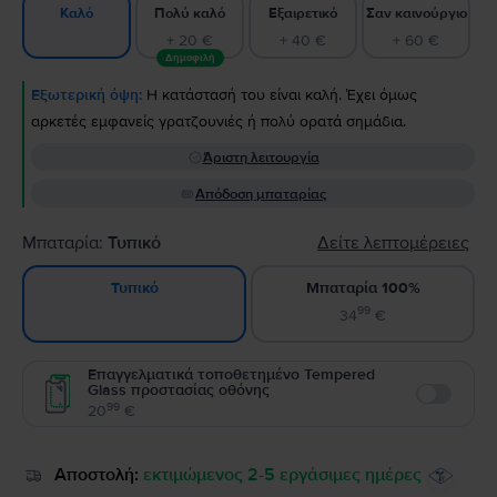
Πολύ καλό
Εξαιρετικό
Σαν καινούργιο
Καλό
+ 20 €
+ 40 €
+ 60 €
Δημοφιλή
Εξωτερική όψη:
Η κατάστασή του είναι καλή. Έχει όμως
αρκετές εμφανείς γρατζουνιές ή πολύ ορατά σημάδια.
Άριστη λειτουργία
Απόδοση μπαταρίας
Μπαταρία:
Τυπικό
Δείτε λεπτομέρειες
Μπαταρία 100%
Τυπικό
99
34
€
Επαγγελματικά τοποθετημένο Tempered
Glass προστασίας οθόνης
Enable
99
20
€
Αποστολή:
εκτιμώμενος 2-5 εργάσιμες ημέρες