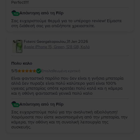
Perfect!!!!
Απάντηση από τη Flip
Σας ευχαριστούμε θερμά για το υπέροχο review! Είμαστε
στη διάθεσή σας για οτιδήποτε χρειαστείτε.
Foteini Georgakopoulou
,
31 Jan 2026
Apple iPhone 15, Green, 128 GB, Καλό
Πολυ καλο
5
/5
Επαληθευμένη κριτική
Είναι φανταστικό παρόλο που δεν είναι η γνήσια μπαταρία
αλλά δεν πυραζε είναι πολύ καλύτερο γιατί είναι 100%
υγιειας μπαταρίας οπότε κρατάει πολύ καλά και η κάμερα
και η οθόνη φανταστικά γενικά πολύ καλο
Απάντηση από τη Flip
Σας ευχαριστούμε πολύ για την αναλυτική αξιολόγηση!
Χαιρόμαστε που είστε ικανοποιημένη από την μπαταρία, την
κάμερα, την οθόνη και τη συνολική λειτουργία της
συσκευής.