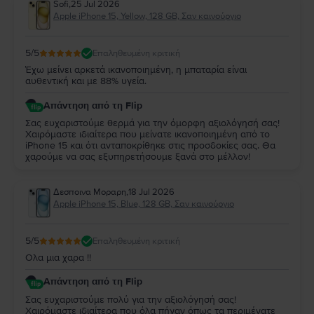
Sofi
,
25 Jul 2026
συσκευή σας και σας ευχαριστούμε για την εμπιστοσύνη
Apple iPhone 15, Yellow, 128 GB, Σαν καινούργιο
σας!
5
/5
Επαληθευμένη κριτική
Έχω μείνει αρκετά ικανοποιημένη, η μπαταρία είναι
αυθεντική και με 88% υγεία.
Απάντηση από τη Flip
Σας ευχαριστούμε θερμά για την όμορφη αξιολόγησή σας!
Χαιρόμαστε ιδιαίτερα που μείνατε ικανοποιημένη από το
iPhone 15 και ότι ανταποκρίθηκε στις προσδοκίες σας. Θα
χαρούμε να σας εξυπηρετήσουμε ξανά στο μέλλον!
Δεσποινα Μοραρη
,
18 Jul 2026
Apple iPhone 15, Blue, 128 GB, Σαν καινούργιο
5
/5
Επαληθευμένη κριτική
Ολα μια χαρα !!
Απάντηση από τη Flip
Σας ευχαριστούμε πολύ για την αξιολόγησή σας!
Χαιρόμαστε ιδιαίτερα που όλα πήγαν όπως τα περιμένατε