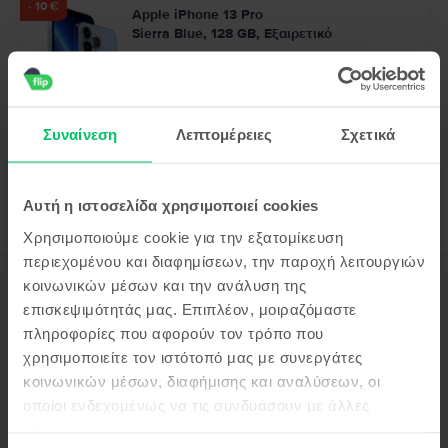
- 10 €
Apple iPhone 13 Pro
Sierra Blue, 128 GB, Εξαιρετικό
Αποστολή:
εκτιμώμενος 2-5 εργάσιμες ημέρες
Πληρωμή σε δόσεις, με 0% επιτόκιο
Πιο οικονομικό από το καινούργιο 300 €
99
333
€
99
343
€
Συναίνεση
Λεπτομέρειες
Σχετικά
Αυτή η ιστοσελίδα χρησιμοποιεί cookies
Χρησιμοποιούμε cookie για την εξατομίκευση
περιεχομένου και διαφημίσεων, την παροχή λειτουργιών
κοινωνικών μέσων και την ανάλυση της
Περιγραφή
επισκεψιμότητάς μας. Επιπλέον, μοιραζόμαστε
Κινητό τηλέφωνο Apple iPhone 15, Green, 128 GB, Καλό
πληροφορίες που αφορούν τον τρόπο που
Δες περισσότερες λεπτομέρειες
χρησιμοποιείτε τον ιστότοπό μας με συνεργάτες
κοινωνικών μέσων, διαφήμισης και αναλύσεων, οι
Πληροφορίες Συμμόρφωσης Προϊόντος
οποίοι ενδεχομένως να τις συνδυάσουν με άλλες
πληροφορίες που τους έχετε παραχωρήσει ή τις οποίες
Πληροφορίες Ασφάλειας Προϊόντος