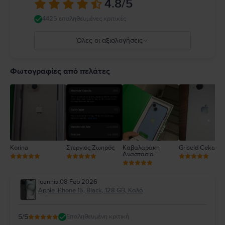
4.8
/5
ακουστικών. Η χρήση κατεστραμμένων καλωδίων ή προσαρμογέων ή η
φόρτιση παρουσία υγρασίας μπορεί να προκαλέσει πυρκαγιά,
4425 επαληθευμένες κριτικές
ηλεκτροπληξία, τραυματισμό ή ζημιά στο iPhone ή σε άλλη περιουσία.
Πλήρεις λεπτομέρειες στο:
https://support.apple.com/ro-
Όλες οι αξιολογήσεις
ro/guide/iphone/iph301fc905/ios
5
4
Φωτογραφίες από πελάτες
3
2
1
Korina
Στεργιος Ζωηρός
Καβαλαράκη
Griseld Ceka
Αναστασια
Ioannis
,
08 Feb 2026
Apple iPhone 15, Black, 128 GB, Καλό
5
/5
Επαληθευμένη κριτική