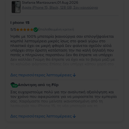
Stefania Mantzourani
,
01 Aug 2026
Apple iPhone 15, Black, 128 GB, Σαν καινούργιο
I phone 15
5
/5
Επαληθευμένη κριτική
Ήρθε με 100% μπαταρία (καινούργια σαν επιλογή)φαίνεται
κομπλέ λεπτομέρεια μικρές ίσως στο φακό γύρω στο
πλαστικό έχει οκ μικρή φθορά δεν φαίνεται σχεδόν αλλά
υπάρχει στην άριστη κατάσταση την πιο καλή δηλαδή που
πατάς κ πληρώνεις παραπάνω δεν θα έπρεπε να υπάρχει
Δεν κολλάει Γνώμη θα έπρεπε να έχει και το βισμα μαζί με
το καλώδιο φόρτισης Επίσης δεν υπήρχε κάπου χαρτί στο
κουτί με την εγγύηση Ήταν καλά προστατευμένο στο κουτί
το κινητό τουλάχιστον 520 περίπου ευρώ Πάνω κάτω δεν
Δες περισσότερες λεπτομέρειες
έχω παράπονο
Απάντηση από τη Flip
Σας ευχαριστούμε πολύ για την αναλυτική αξιολόγηση και
τον χρόνο που αφιερώσατε για να μοιραστείτε την εμπειρία
σας. Χαιρόμαστε που μείνατε ικανοποιημένη από τη
λειτουργία του iPhone 15, τη νέα μπαταρία και τη
συσκευασία της. Παράλληλα, σας ευχαριστούμε για τις
παρατηρήσεις σας σχετικά με τη μικρή φθορά, τα
Δες περισσότερες λεπτομέρειες
παρελκόμενα και την ενημέρωση για την εγγύηση. Τα σχόλιά
σας είναι πολύτιμα και μας βοηθούν να βελτιώνουμε
συνεχώς τις υπηρεσίες μας. Σας ευχόμαστε να χαρείτε τη