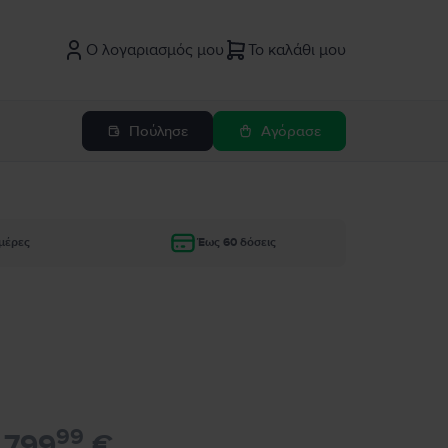
Ο λογαριασμός μου
Το καλάθι μου
Πούλησε
Αγόρασε
μέρες
Έως 60 δόσεις
99
799
€