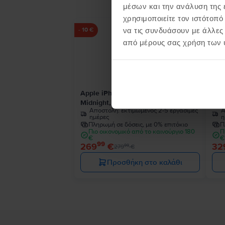
μέσων και την ανάλυση της
χρησιμοποιείτε τον ιστότοπ
να τις συνδυάσουν με άλλες
- 10 €
από μέρους σας χρήση των 
Apple iPhone 13
App
Midnight, 128 GB, Εξαιρετικό
Mid
Αποστολή:
εκτιμώμενος 2-5 εργάσιμες
Α
ημέρες
η
Πληρωμή σε δόσεις, με 0% επιτόκιο
Π
Πιο οικονομικό από το καινούργιο 180
Π
€
€
99
269
€
32
99
279
€
Προσθήκη στο καλάθι