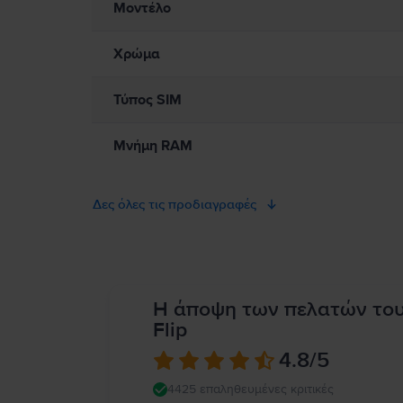
ανησυχείτε ότι μπορεί να γρατζουνιστεί η επιφάνεια του iPhon
Μοντέλο
δημιουργήσει επικίνδυνες καταστάσεις (για παράδειγμα, αποφ
απαγορεύουν ή περιορίζουν τη χρήση κινητών συσκευών ή ακο
τραυματισμό ή ζημιά στο iPhone ή σε άλλη περιουσία. Πλήρεις
Χρώμα
Τύπος SIM
Μνήμη RAM
Δες όλες τις προδιαγραφές
Η άποψη των πελατών το
Flip
4.8
/5
4425 επαληθευμένες κριτικές