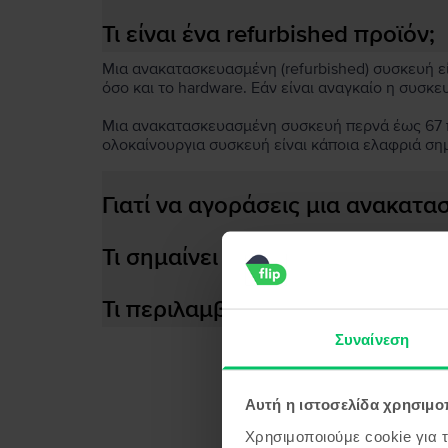
Τι είναι ένα refurbished προϊόν;
Μια ανακατασκευασμένη (refurbished) συσκευή είν
όσο και το hardware. Εάν είναι αναγκαίο η συσκε
Μια ανακατασκευασμένη συσκευή περνά έως 67 πο
ολοκαίνουργια συσκευή είναι κάποια ελαφριά ση
Γιατί να αγοράσεις μια ανακατ
Τι σημαίνει αποδοτική μπαταρία
Τι περιλαμβάνεται στο κουτί τη
Συναίνεση
Αυτή η ιστοσελίδα χρησιμοπ
Προϊ
Χρησιμοποιούμε cookie για 