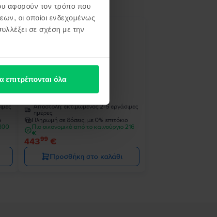
ου αφορούν τον τρόπο που
εων, οι οποίοι ενδεχομένως
υλλέξει σε σχέση με την
α επιτρέπονται όλα
Apple iPhone 15
Black, 128 GB, Πολύ καλό
ιμες
Αποστολή:
εκτιμώμενος 2-5 εργάσιμες
ημέρες
ο
Πληρωμή σε δόσεις, με 0% επιτόκιο
 300
Πιο οικονομικό από το καινούργιο 216
€
99
443
€
Προσθήκη στο καλάθι