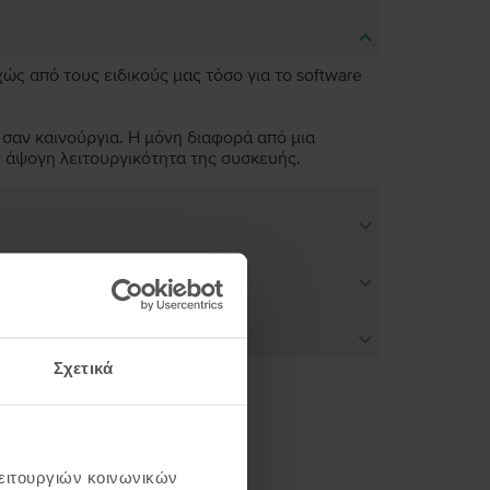
χώς από τους ειδικούς μας τόσο για το software
 σαν καινούργια. Η μόνη διαφορά από μια
ν άψογη λειτουργικότητα της συσκευής.
Σχετικά
ή σου
λειτουργιών κοινωνικών