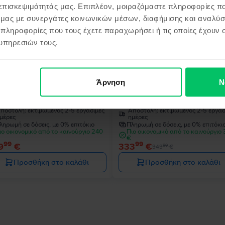
 επισκεψιμότητάς μας. Επιπλέον, μοιραζόμαστε πληροφορίες π
ό μας με συνεργάτες κοινωνικών μέσων, διαφήμισης και αναλύσ
 πληροφορίες που τους έχετε παραχωρήσει ή τις οποίες έχουν σ
- 10 €
υπηρεσιών τους.
Άρνηση
Ν
le iPhone 14
Apple iPhone 13 Pro
night, 128 GB, Πολύ καλό
Sierra Blue, 128 GB, Εξαιρετικό
ποστολή:
εκτιμώμενος 2-5 εργάσιμες
Αποστολή:
εκτιμώμενος 2-5 εργάσ
μέρες
ημέρες
ληρωμή σε δόσεις, με 0% επιτόκιο
Πληρωμή σε δόσεις, με 0% επιτόκι
ιο οικονομικό από το καινούργιο 240
Πιο οικονομικό από το καινούργιο
€
99
99
9
€
333
€
99
343
€
Προσθήκη στο καλάθι
Προσθήκη στο καλάθι