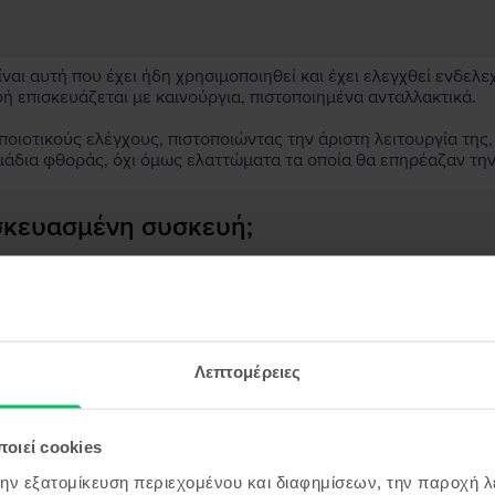
αι αυτή που έχει ήδη χρησιμοποιηθεί και έχει ελεγχθεί ενδελε
υή επισκευάζεται με καινούργια, πιστοποιημένα ανταλλακτικά.
ιοτικούς ελέγχους, πιστοποιώντας την άριστη λειτουργία της,
μάδια φθοράς, όχι όμως ελαττώματα τα οποία θα επηρέαζαν τη
ασκευασμένη συσκευή;
;
ς συσκευής;
Λεπτομέρειες
οιεί cookies
όντα παρόμοια με την αναζήτησ
την εξατομίκευση περιεχομένου και διαφημίσεων, την παροχή 