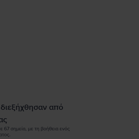
 διεξήχθησαν από
ας
ε 67 σημεία, με τη βοήθεια ενός
ατος.