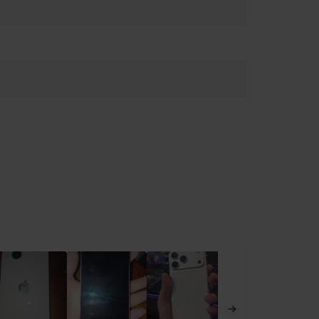
πτώσεις μπορεί να σας αποσπάσει την προσοχή και να
λνετε μηνύματα ενώ οδηγείτε). Ακολουθήστε τους κανόνες που
α υγρασίας μπορεί να προκαλέσει πυρκαγιά, ηλεκτροπληξία,