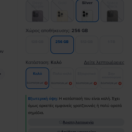
Deep
Gold
Space
Silver
Purple
Black
Χώρος αποθήκευσης:
256 GB
128 GB
512 GB
1 TB
256 GB
Κατάσταση:
Καλό
Δείτε λεπτομέρειες
Πολύ καλό
Εξαιρετικό
Σαν
Καλό
καινούργιο
Ειδοποίησε με!
Ειδοποίησε με!
Ειδοποίησε με!
Ειδοποίησε με!
Εξωτερική όψη:
Η κατάστασή του είναι καλή. Έχει
όμως αρκετές εμφανείς γρατζουνιές ή πολύ ορατά
σημάδια.
Άριστη λειτουργία