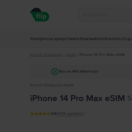
Smartphone
Laptops
Tablets
Smartwatches
Κονσόλες
Συχν
Κινητά τηλέφωνα
Apple
/
iPhone 14 Pro Max eSIM
/
Έως και 40% φθηνότερα
Κινητό τηλέφωνο Apple
iPhone 14 Pro Max eSIM
S
4.8
4425
κριτικές