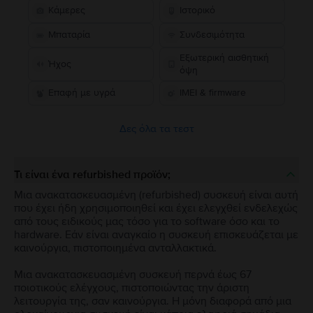
Κάμερες
Ιστορικό
Μπαταρία
Συνδεσιμότητα
Εξωτερική αισθητική
Ήχος
όψη
Επαφή με υγρά
IMEI & firmware
Δες όλα τα τεστ
Τι είναι ένα refurbished προϊόν;
Μια ανακατασκευασμένη (refurbished) συσκευή είναι αυτή
που έχει ήδη χρησιμοποιηθεί και έχει ελεγχθεί ενδελεχώς
από τους ειδικούς μας τόσο για το software όσο και το
hardware. Εάν είναι αναγκαίο η συσκευή επισκευάζεται με
καινούργια, πιστοποιημένα ανταλλακτικά.
Μια ανακατασκευασμένη συσκευή περνά έως 67
ποιοτικούς ελέγχους, πιστοποιώντας την άριστη
λειτουργία της, σαν καινούργια. Η μόνη διαφορά από μια