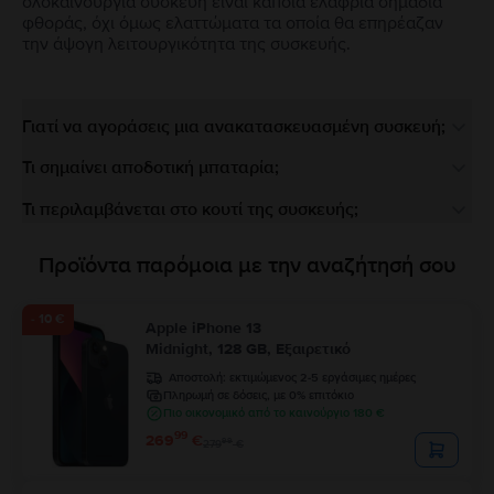
ολοκαίνουργια συσκευή είναι κάποια ελαφριά σημάδια
φθοράς, όχι όμως ελαττώματα τα οποία θα επηρέαζαν
την άψογη λειτουργικότητα της συσκευής.
Γιατί να αγοράσεις μια ανακατασκευασμένη συσκευή;
Τι σημαίνει αποδοτική μπαταρία;
Τι περιλαμβάνεται στο κουτί της συσκευής;
Προϊόντα παρόμοια με την αναζήτησή σου
- 10 €
Apple iPhone 13
Midnight, 128 GB, Εξαιρετικό
Αποστολή:
εκτιμώμενος 2-5 εργάσιμες ημέρες
Πληρωμή σε δόσεις, με 0% επιτόκιο
Πιο οικονομικό από το καινούργιο 180 €
99
269
€
99
279
€