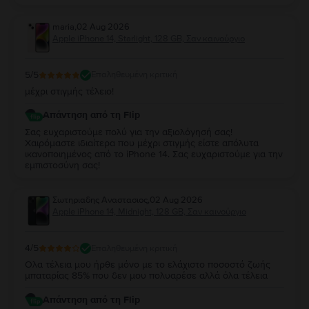
εμπιστοσύνη σας και τα σχόλιά σας είναι ιδιαίτερα σημαντικά
για εμάς και μας δίνουν κίνητρο να συνεχίσουμε να
προσφέρουμε την καλύτερη δυνατή εμπειρία στους πελάτες
maria
,
02 Aug 2026
μας. Σας ευχαριστούμε που επιλέξατε τη Flip και σας
Apple iPhone 14, Starlight, 128 GB, Σαν καινούργιο
ευχόμαστε να χαρείτε τη συσκευή σας για πολύ καιρό!
5
/5
Επαληθευμένη κριτική
μέχρι στιγμής τέλειο!
Απάντηση από τη Flip
Σας ευχαριστούμε πολύ για την αξιολόγησή σας!
Χαιρόμαστε ιδιαίτερα που μέχρι στιγμής είστε απόλυτα
ικανοποιημένος από το iPhone 14. Σας ευχαριστούμε για την
εμπιστοσύνη σας!
Σωτηριαδης Αναστασιος
,
02 Aug 2026
Apple iPhone 14, Midnight, 128 GB, Σαν καινούργιο
4
/5
Επαληθευμένη κριτική
Ολα τέλεια μου ήρθε μόνο με το ελάχιστο ποσοστό ζωής
μπαταρίας 85% που δεν μου πολυαρέσε αλλά όλα τέλεια
Απάντηση από τη Flip