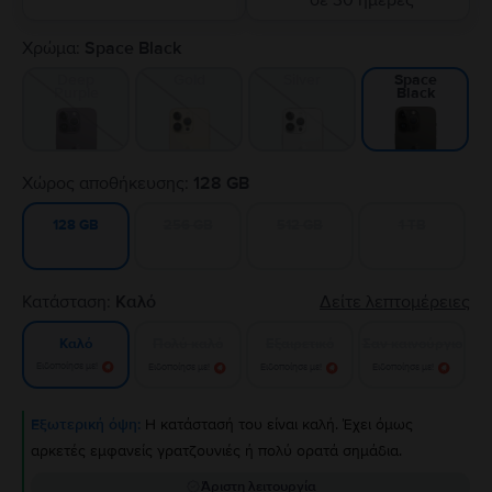
σε 30 ημέρες
Χρώμα:
Space Black
Deep
Gold
Silver
Space
Purple
Black
Χώρος αποθήκευσης:
128 GB
256 GB
512 GB
1 TB
128 GB
Κατάσταση:
Καλό
Δείτε λεπτομέρειες
Πολύ καλό
Εξαιρετικό
Σαν καινούργιο
Καλό
Ειδοποίησε με!
Ειδοποίησε με!
Ειδοποίησε με!
Ειδοποίησε με!
Εξωτερική όψη:
Η κατάστασή του είναι καλή. Έχει όμως
αρκετές εμφανείς γρατζουνιές ή πολύ ορατά σημάδια.
Άριστη λειτουργία