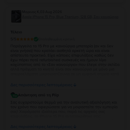
Μαρινος Κ
,
03 Aug 2026
Apple iPhone 15 Pro, Blue Titanium, 128 GB, Σαν καινούργιο
Τέλειο
5
/5
Επαληθευμένη κριτική
Παράγγειλα το 15 Pro με καινούργια μπαταρία (αν και δεν
είναι γνήσια) που κρατάει αισθητά αρκετή ώρα και είναι
απίστευτα πρακτικό. Είχα κάποιες επιφυλάξεις καθώς δεν
έχω πάρει ποτέ refurbished συσκευές και ήμουν λίγο
καχύποπτος από το «Σαν καινούργιο» που έλεγε στην σελίδα
αλλά πράγματι το κινητό είναι σαν καινούργιο με μόνο μια
απειροελάχιστη μικρογρατζουνια σε μη εμφανή σημείο κατά
την χρήση η οποία προσωπικά μου είναι υπέρ αδιάφορη.
Κατά τα άλλα το κινητό λειτουργεί όπως θα έπρεπε, η οθόνη
Δες περισσότερες λεπτομέρειες
είναι απίστευτη και η κάμερες εξίσου τέλειες. Έχω διαβάσει
από άλλα σχόλια με κακές κριτικές ότι τα κινητά που τους
Απάντηση από τη Flip
έστελναν είχαν κάποια δυσλειτουργία είτε με τον έναν είτε
με τον άλλον τρόπο αλλά εγώ προσωπικά πιστεύω το κινητό
Σας ευχαριστούμε θερμά για την αναλυτική αξιολόγηση και
λειτουργεί άψογα και χωρίς την παραμικρή δυσλειτουργία.
τον χρόνο που αφιερώσατε για να μοιραστείτε την εμπειρία
σας! Χαιρόμαστε ιδιαίτερα που, παρά τις αρχικές σας
επιφυλάξεις, το iPhone 15 Pro ανταποκρίθηκε στις
προσδοκίες σας και ότι μείνατε ικανοποιημένος τόσο από
την κατάστασή της όσο και από την απόδοσή της. Η
Δες περισσότερες λεπτομέρειες