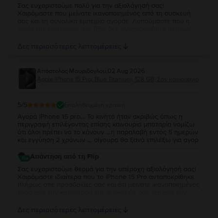
Σας ευχαριστούμε πολύ για την αξιολόγησή σας!
Χαιρόμαστε που μείνατε ικανοποιημένος από τη συσκευή
σας και τη συνολική εμπειρία αγοράς. Λυπούμαστε που η
υγεία της μπαταρίας στο 85% δεν ανταποκρίθηκε πλήρως
στις προσδοκίες σας. Όλες οι συσκευές μας πληρούν τις
προδιαγραφές μας και διαθέτουν υγεία μπαταρίας από 85%
Δες περισσότερες λεπτομέρειες
και άνω όπως και το αναφέρουμε. Σας ευχαριστούμε για την
εμπιστοσύνη σας και ευχόμαστε να χαρείτε τη συσκευή σας!
Απόστολος Μαυριδόγλου
,
02 Aug 2026
Apple iPhone 15 Pro, Blue Titanium, 128 GB, Σαν καινούργιο
5
/5
Επαληθευμένη κριτική
Αγορά iPhone 15 pro… Το κινητό ήταν ακριβώς όπως η
περιγραφή επιλέγοντας επίσης καινουρια μπαταρία νομίζω
ότι όλοι πρέπει να το κάνουν …η παραλαβή εντός 5 ημερών
και εγγύηση 2 χρόνων … σίγουρα θα ξανά επιλέξω για αγορ
Απάντηση από τη Flip
Σας ευχαριστούμε θερμά για την υπέροχη αξιολόγησή σας!
Χαιρόμαστε ιδιαίτερα που το iPhone 15 Pro ανταποκρίθηκε
πλήρως στις προσδοκίες σας και ότι μείνατε ικανοποιημένος
τόσο από την κατάσταση της συσκευής όσο και από την
ταχύτητα της παράδοσης και την εγγύηση. Η εμπιστοσύνη
σας και το γεγονός ότι θα μας επιλέξετε ξανά είναι η
Δες περισσότερες λεπτομέρειες
μεγαλύτερη επιβράβευση για την ομάδα μας. Να χαρείτε τη