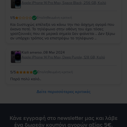
Apple iPhone 14 Pro Max, Space Black, 256 GB, Καλό
1
/5
Επαληθευμένη κριτική
Και δυστυχώς επέλεξα να κάνω την πιο άσχημη αγορά που
έκανα ποτέ. Το τηλέφωνο στην οθόνη του έχει τόσες
γρατζουνιές που σε μερικά σημεία δεν φαίνεται .. Δεν ξέρω
αν υπάρχει τρόπος να επιστρέψω το τηλέφωνο ..
Kizili amerso
,
08 Mar 2024
Apple iPhone 14 Pro Max, Deep Purple, 128 GB, Καλό
5
/5
Επαληθευμένη κριτική
Παρά πολύ καλό..
Δείτε περισσότερες κριτικές
Κάνε εγγραφή στο newsletter μας και λάβε
ένα δωρεάν κουπόνι αγορών αξίας 5€.