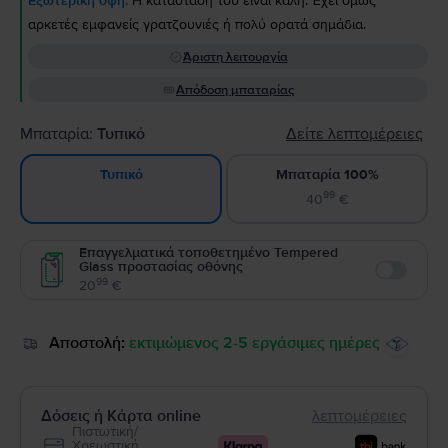
Εξωτερική όψη:
Η κατάστασή του είναι καλή. Έχει όμως
αρκετές εμφανείς γρατζουνιές ή πολύ ορατά σημάδια.
Άριστη λειτουργία
Απόδοση μπαταρίας
Μπαταρία:
Τυπικό
Δείτε λεπτομέρειες
Μπαταρία 100%
Τυπικό
99
40
€
Επαγγελματικά τοποθετημένο Tempered
Glass προστασίας οθόνης
Enable
99
20
€
Αποστολή:
εκτιμώμενος 2-5 εργάσιμες ημέρες
Δόσεις ή Κάρτα online
λεπτομέρειες
Πιστωτική/
Χρεωστική