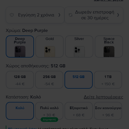
Δωρεάν επιστροφή
Εγγύηση 2 χρόνια
❯
❯
σε 30 ημέρες
Χρώμα:
Deep Purple
Gold
Silver
Space
Deep
Black
Purple
Χώρος αποθήκευσης:
512 GB
128 GB
256 GB
1 TB
512 GB
-44 €
-54 €
+ 150 €
Κατάσταση:
Καλό
Δείτε λεπτομέρειες
Πολύ καλό
Εξαιρετικό
Σαν καινούργιο
Καλό
+ 30 €
+ 68 €
+ 96 €
Δημοφιλή