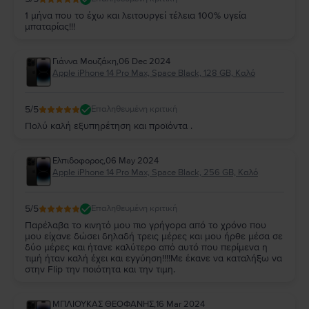
1 μήνα που το έχω και λειτουργεί τέλεια 100% υγεία
μπαταρίας!!!
Γιάννα Μουζάκη
,
06 Dec 2024
Apple iPhone 14 Pro Max, Space Black, 128 GB, Καλό
5
/5
Επαληθευμένη κριτική
Πολύ καλή εξυπηρέτηση και προϊόντα .
Ελπιδοφορος
,
06 May 2024
Apple iPhone 14 Pro Max, Space Black, 256 GB, Καλό
5
/5
Επαληθευμένη κριτική
Παρέλαβα το κινητό μου πιο γρήγορα από το χρόνο που
μου είχανε δώσει δηλαδή τρεις μέρες και μου ήρθε μέσα σε
δύο μέρες και ήτανε καλύτερο από αυτό που περίμενα η
τιμή ήταν καλή έχει και εγγύηση!!!!Με έκανε να καταλήξω να
στην Flip την ποιότητα και την τιμη.
ΜΠΛΙΟΥΚΑΣ ΘΕΟΦΑΝΗΣ
,
16 Mar 2024