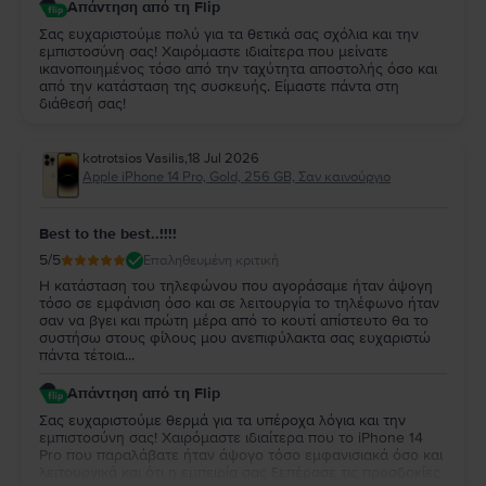
Απάντηση από τη Flip
Σας ευχαριστούμε πολύ για τα θετικά σας σχόλια και την
εμπιστοσύνη σας! Χαιρόμαστε ιδιαίτερα που μείνατε
ικανοποιημένος τόσο από την ταχύτητα αποστολής όσο και
από την κατάσταση της συσκευής. Είμαστε πάντα στη
διάθεσή σας!
kotrotsios Vasilis
,
18 Jul 2026
Apple iPhone 14 Pro, Gold, 256 GB, Σαν καινούργιο
Best to the best..!!!!
5
/5
Επαληθευμένη κριτική
Η κατάσταση του τηλεφώνου που αγοράσαμε ήταν άψογη
τόσο σε εμφάνιση όσο και σε λειτουργία το τηλέφωνο ήταν
σαν να βγει και πρώτη μέρα από το κουτί απίστευτο θα το
συστήσω στους φίλους μου ανεπιφύλακτα σας ευχαριστώ
πάντα τέτοια...
Απάντηση από τη Flip
Σας ευχαριστούμε θερμά για τα υπέροχα λόγια και την
εμπιστοσύνη σας! Χαιρόμαστε ιδιαίτερα που το iPhone 14
Pro που παραλάβατε ήταν άψογο τόσο εμφανισιακά όσο και
λειτουργικά και ότι η εμπειρία σας ξεπέρασε τις προσδοκίες