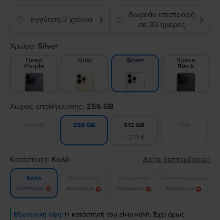
Δωρεάν επιστροφή
Εγγύηση 2 χρόνια
❯
❯
σε 30 ημέρες
Χρώμα:
Silver
Deep
Gold
Space
Silver
Purple
Black
Χώρος αποθήκευσης:
256 GB
128 GB
512 GB
1 TB
256 GB
+ 271 €
Κατάσταση:
Καλό
Δείτε λεπτομέρειες
Πολύ καλό
Εξαιρετικό
Σαν καινούργιο
Καλό
Ειδοποίησε με!
Ειδοποίησε με!
Ειδοποίησε με!
Ειδοποίησε με!
Εξωτερική όψη:
Η κατάστασή του είναι καλή. Έχει όμως