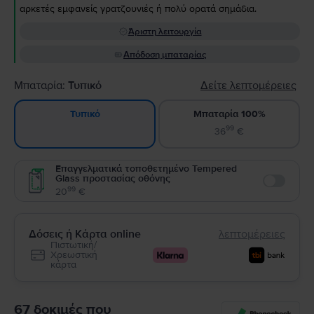
αρκετές εμφανείς γρατζουνιές ή πολύ ορατά σημάδια.
Άριστη λειτουργία
Απόδοση μπαταρίας
Μπαταρία:
Τυπικό
Δείτε λεπτομέρειες
Μπαταρία 100%
Τυπικό
99
36
€
Επαγγελματικά τοποθετημένο Tempered
Glass προστασίας οθόνης
Enable
99
20
€
Δόσεις ή Κάρτα online
λεπτομέρειες
Πιστωτική/
Χρεωστική
κάρτα
67 δοκιμές που