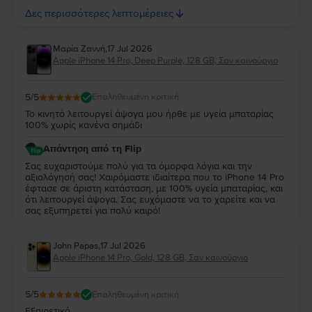
σας. Σας ευχαριστούμε για τη στήριξή σας και ευχόμαστε να
Δες περισσότερες λεπτομέρειες
το χαρείτε για πολλά χρόνια!
Μαρία Ζαννή
,
17 Jul 2026
Apple iPhone 14 Pro, Deep Purple, 128 GB, Σαν καινούργιο
5
/5
Επαληθευμένη κριτική
Το κινητό λειτουργεί άψογα μου ήρθε με υγεία μπαταρίας
100% χωρίς κανένα σημάδι
Απάντηση από τη Flip
Σας ευχαριστούμε πολύ για τα όμορφα λόγια και την
αξιολόγησή σας! Χαιρόμαστε ιδιαίτερα που το iPhone 14 Pro
έφτασε σε άριστη κατάσταση, με 100% υγεία μπαταρίας, και
ότι λειτουργεί άψογα. Σας ευχόμαστε να το χαρείτε και να
σας εξυπηρετεί για πολύ καιρό!
John Papas
,
17 Jul 2026
Apple iPhone 14 Pro, Gold, 128 GB, Σαν καινούργιο
5
/5
Επαληθευμένη κριτική
Εξαιρετικό