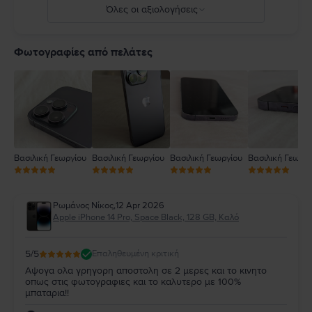
Πλήρεις λεπτομέρειες στο:
https://support.apple.com/ro-
Όλες οι αξιολογήσεις
ro/guide/iphone/iph301fc905/ios
5
4
Φωτογραφίες από πελάτες
3
2
1
Βασιλική Γεωργίου
Βασιλική Γεωργίου
Βασιλική Γεωργίου
Βασιλική Γεωργί
Ρωμάνος Νίκος
,
12 Apr 2026
Apple iPhone 14 Pro, Space Black, 128 GB, Καλό
5
/5
Επαληθευμένη κριτική
Αψογα ολα γρηγορη αποστολη σε 2 μερες και το κινητο
οπως στις φωτογραφιες και το καλυτερο με 100%
μπαταρια!!