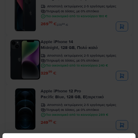
Αποστολή:
εκτιμώμενος 2-5 εργάσιμες ημέρες
Πληρωμή σε δόσεις, με 0% επιτόκιο
Πιο οικονομικό από το καινούργιο 180 €
99
269
€
99
279
€
Apple iPhone 14
Midnight, 128 GB, Πολύ καλό
Αποστολή:
εκτιμώμενος 2-5 εργάσιμες ημέρες
Πληρωμή σε δόσεις, με 0% επιτόκιο
Πιο οικονομικό από το καινούργιο 240 €
99
329
€
Apple iPhone 12 Pro
Pacific Blue, 128 GB, Εξαιρετικό
Αποστολή:
εκτιμώμενος 2-5 εργάσιμες ημέρες
Πληρωμή σε δόσεις, με 0% επιτόκιο
Πιο οικονομικό από το καινούργιο 289 €
99
249
€